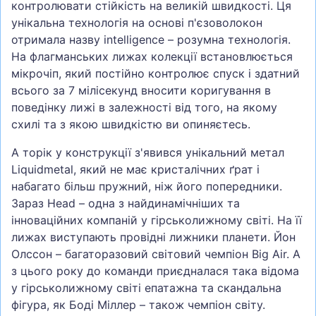
контролювати стійкість на великій швидкості. Ця
унікальна технологія на основі п'єзоволокон
отримала назву intelligence – розумна технологія.
На флагманських лижах колекції встановлюється
мікрочіп, який постійно контролює спуск і здатний
всього за 7 мілісекунд вносити коригування в
поведінку лижі в залежності від того, на якому
схилі та з якою швидкістю ви опиняєтесь.
А торік у конструкції з'явився унікальний метал
Liquidmetal, який не має кристалічних ґрат і
набагато більш пружний, ніж його попередники.
Зараз Head – одна з найдинамічніших та
інноваційних компаній у гірськолижному світі. На її
лижах виступають провідні лижники планети. Йон
Олссон – багаторазовий світовий чемпіон Big Air. А
з цього року до команди приєдналася така відома
у гірськолижному світі епатажна та скандальна
фігура, як Боді Міллер – також чемпіон світу.