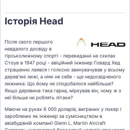
Історія Head
Після свого першого
невдалого досвіду в
гірськолижному спорті - перекиданні на схилах
Стоув в 1947 році - авіційний інженер Говард Хед
страшенно лаявся і голосно звинувачував у всьому
дерев'яні лижі, а ніяк не себе - ще недосвідченого
лижника. Що йому не сподобалося найбільше?
Якщо деревина така гарна, міркував він, чому ж з
неї більше не роблять літаки?
Маючи на руках 6 000 доларів, виграних у покер і
зароблених як інженер за сумісництвом в
авіабудівній компанії Glenn L. Martin Aircraft
Company, худорлявий бородатий чоловік працював