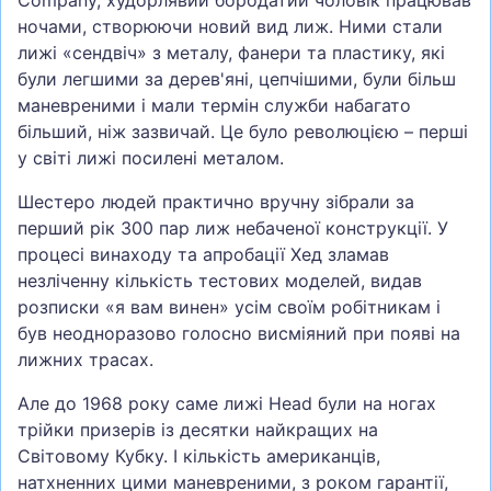
ночами, створюючи новий вид лиж. Ними стали
лижі «сендвіч» з металу, фанери та пластику, які
були легшими за дерев'яні, цепчішими, були більш
маневреними і мали термін служби набагато
більший, ніж зазвичай. Це було революцією – перші
у світі лижі посилені металом.
Шестеро людей практично вручну зібрали за
перший рік 300 пар лиж небаченої конструкції. У
процесі винаходу та апробації Хед зламав
незліченну кількість тестових моделей, видав
розписки «я вам винен» усім своїм робітникам і
був неодноразово голосно висміяний при появі на
лижних трасах.
Але до 1968 року саме лижі Head були на ногах
трійки призерів із десятки найкращих на
Світовому Кубку. І кількість американців,
натхненних цими маневреними, з роком гарантії,