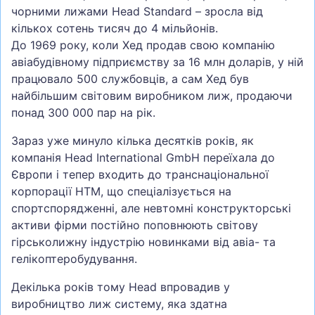
чорними лижами Head Standard – зросла від
кількох сотень тисяч до 4 мільйонів.
До 1969 року, коли Хед продав свою компанію
авіабудівному підприємству за 16 млн доларів, у ній
працювало 500 службовців, а сам Хед був
найбільшим світовим виробником лиж, продаючи
понад 300 000 пар на рік.
Зараз уже минуло кілька десятків років, як
компанія Head International GmbH переїхала до
Європи і тепер входить до транснаціональної
корпорації HTM, що спеціалізується на
спортспорядженні, але невтомні конструкторські
активи фірми постійно поповнюють світову
гірськолижну індустрію новинками від авіа- та
гелікоптеробудування.
Декілька років тому Head впровадив у
виробництво лиж систему, яка здатна