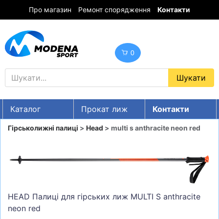
Про магазин
Ремонт спорядження
Контакти
0
Каталог
Прокат лиж
Контакти
UA
RU
EN
Гірськолижні палиці
>
Head
> multi s anthracite neon red
Знижки
ГІРСЬКІ ЛИЖІ
СНОУБОРДИ
ОДЯГ
HEAD Палиці для гірських лиж MULTI S anthracite
neon red
ВЗУТТЯ