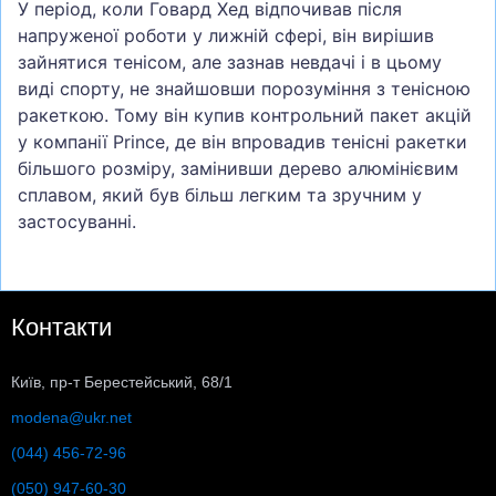
У період, коли Говард Хед відпочивав після
напруженої роботи у лижній сфері, він вирішив
зайнятися тенісом, але зазнав невдачі і в цьому
виді спорту, не знайшовши порозуміння з тенісною
ракеткою. Тому він купив контрольний пакет акцій
у компанії Prince, де він впровадив тенісні ракетки
більшого розміру, замінивши дерево алюмінієвим
сплавом, який був більш легким та зручним у
застосуванні.
Контакти
Київ, пр-т Берестейський, 68/1
modena@ukr.net
(044) 456-72-96
(050) 947-60-30