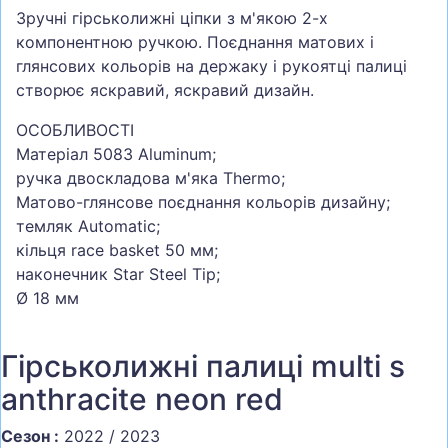
Зручні гірськолижні ціпки з м'якою 2-х
СУМКИ
компонентною ручкою. Поєднання матових і
ШОЛОМИ, ЗАХИСТ, ОКУЛЯРИ
глянсових кольорів на держаку і рукоятці палиці
створює яскравий, яскравий дизайн.
БІГ, ФІТНЕС, М'ЯЧІ
ВЕЛОСИПЕДИ
ОСОБЛИВОСТІ
Матеріал 5083 Aluminum;
САМОКАТИ
ручка двоскладова м'яка Thermo;
ТЕНІС, БАДМІНТОН
Матово-глянсове поєднання кольорів дизайну;
темляк Automatic;
ВОДНІ ВИДИ СПОРТУ
кільця race basket 50 мм;
ТУРИЗМ
наконечник Star Steel Tip;
Ø 18 мм
Гірськолижні палиці multi s
anthracite neon red
Сезон :
2022 / 2023