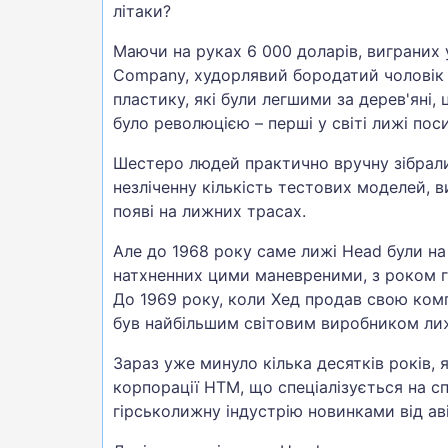
літаки?
Маючи на руках 6 000 доларів, виграних у 
Company, худорлявий бородатий чоловік 
пластику, які були легшими за дерев'яні,
було революцією – перші у світі лижі пос
Шестеро людей практично вручну зібрали 
незліченну кількість тестових моделей, 
появі на лижних трасах.
Але до 1968 року саме лижі Head були на 
натхненних цими маневреними, з роком га
До 1969 року, коли Хед продав свою комп
був найбільшим світовим виробником лиж
Зараз уже минуло кілька десятків років, 
корпорації HTM, що спеціалізується на с
гірськолижну індустрію новинками від аві