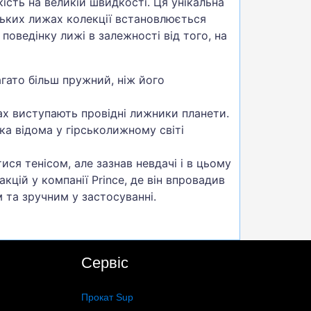
сть на великій швидкості. Ця унікальна
нських лижах колекції встановлюється
поведінку лижі в залежності від того, на
багато більш пружний, ніж його
жах виступають провідні лижники планети.
ка відома у гірськолижному світі
ися тенісом, але зазнав невдачі і в цьому
цій у компанії Prince, де він впровадив
 та зручним у застосуванні.
Сервіс
Прокат Sup