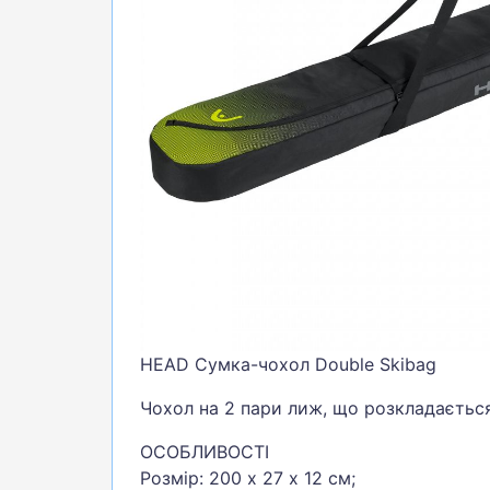
БІГ, ФІТНЕС, М'ЯЧІ
ВЕЛОСИПЕДИ
САМОКАТИ
ТЕНІС, БАДМІНТОН
ВОДНІ ВИДИ СПОРТУ
ТУРИЗМ
HEAD Сумка-чохол Double Skibag
Чохол на 2 пари лиж, що розкладаєтьс
ОСОБЛИВОСТІ
Розмір: 200 х 27 х 12 см;