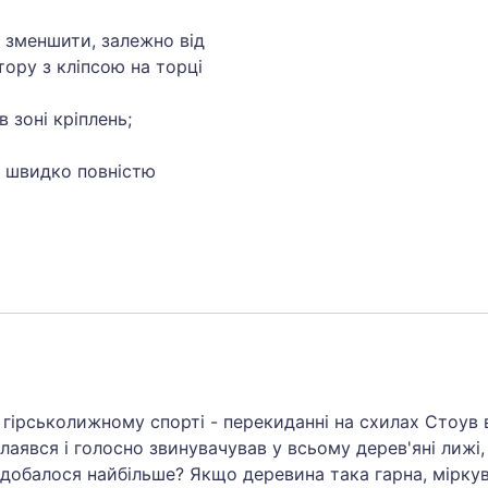
 зменшити, залежно від
ору з кліпсою на торці
в зоні кріплень;
е швидко повністю
 гірськолижному спорті - перекиданні на схилах Стоув в
аявся і голосно звинувачував у всьому дерев'яні лижі, 
обалося найбільше? Якщо деревина така гарна, міркував