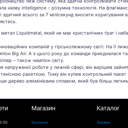
робництво лиж систему, яка здатна контролювати стійкі
ла назву intelligence – розумна технологія. На флагма
і здатний всього за 7 мілісекунд вносити коригування в 
яєтесь.
 метал Liquidmetal, який не має кристалічних ґрат і на
нноваційних компаній у гірськолижному світі. На її ли
піон Big Air. А з цього року до команди приєдналася та
іллер – також чемпіон світу.
ля напруженої роботи у лижній сфері, він вирішив зайнят
тенісною ракеткою. Тому він купив контрольний пакет ак
ивши дерево алюмінієвим сплавом, який був більш легким
оти
Магазин
Каталог
9.00
Контакти
Знижки