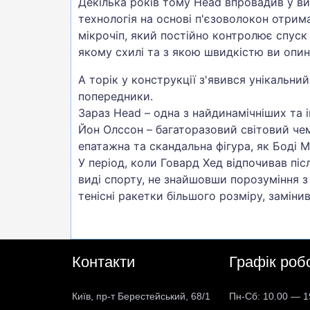
Декілька років тому Head впровадив у ви
технологія на основі п'єзоволокон отрима
мікрочіп, який постійно контролює спуск 
якому схилі та з якою швидкістю ви опин
А торік у конструкції з'явився унікальний
попередники.
Зараз Head – одна з найдинамічніших та і
Йон Олссон – багаторазовий світовий чем
епатажна та скандальна фігура, як Боді М
У період, коли Говард Хед відпочивав піс
виді спорту, не знайшовши порозуміння з 
тенісні ракетки більшого розміру, замін
Контакти
Графік роб
Київ, пр-т Берестейський, 68/1
Пн-Сб: 10.00 — 1