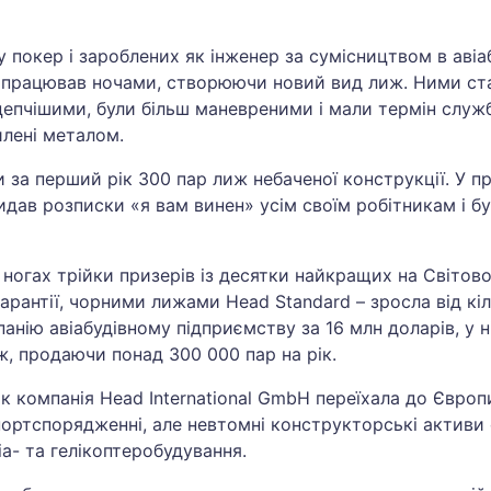
покер і зароблених як інженер за сумісництвом в авіабуд
працював ночами, створюючи новий вид лиж. Ними стал
 цепчішими, були більш маневреними і мали термін служ
илені металом.
за перший рік 300 пар лиж небаченої конструкції. У пр
видав розписки «я вам винен» усім своїм робітникам і 
ногах трійки призерів із десятки найкращих на Світовом
рантії, чорними лижами Head Standard – зросла від кіл
анію авіабудівному підприємству за 16 млн доларів, у 
, продаючи понад 300 000 пар на рік.
як компанія Head International GmbH переїхала до Європ
портспорядженні, але невтомні конструкторські активи
а- та гелікоптеробудування.