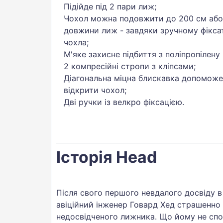
Підійде під 2 пари лиж;
Чохол можна подовжити до 200 см або
довжини лиж - завдяки зручному фіксат
чохла;
М'яке захисне підбиття з поліпропілену 
2 компресійні стропи з кліпсами;
Діагональна міцна блискавка допомож
відкрити чохол;
Дві ручки із велкро фіксацією.
Історія Head
Після свого першого невдалого досвіду в
авіційний інженер Говард Хед страшенно л
недосвідченого лижника. Що йому не спод