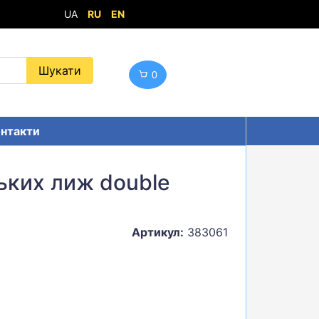
UA
RU
EN
0
нтакти
ьких лиж double
Артикул:
383061