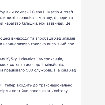
івній компанії Glenn L. Martin Aircraft
и лижі «сендвіч» з металу, фанери та
би набагато більший, ніж зазвичай. Це
оцесі винаходу та апробації Хед зламав
був неодноразово голосно висміяний при
у Кубку. І кількість американців,
ькох сотень тисяч до 4 мільйонів.
ній працювало 500 службовців, а сам Хед
и і тепер входить до транснаціональної
 фірми постійно поповнюють світову