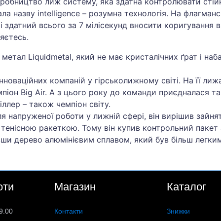
робництво лиж систему, яка здатна контролювати стійкі
ла назву intelligence – розумна технологія. На флагма
і здатний всього за 7 мілісекунд вносити коригування в 
яєтесь.
 метал Liquidmetal, який не має кристалічних ґрат і на
нноваційних компаній у гірськолижному світі. На її ли
піон Big Air. А з цього року до команди приєдналася та
іллер – також чемпіон світу.
ля напруженої роботи у лижній сфері, він вирішив зайнят
тенісною ракеткою. Тому він купив контрольний пакет ак
ивши дерево алюмінієвим сплавом, який був більш легким
оти
Магазин
Каталог
9.00
Контакти
Знижки