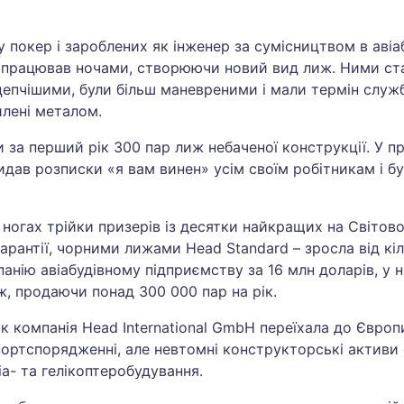
покер і зароблених як інженер за сумісництвом в авіабуд
працював ночами, створюючи новий вид лиж. Ними стал
 цепчішими, були більш маневреними і мали термін служ
илені металом.
за перший рік 300 пар лиж небаченої конструкції. У пр
видав розписки «я вам винен» усім своїм робітникам і 
ногах трійки призерів із десятки найкращих на Світовом
рантії, чорними лижами Head Standard – зросла від кіл
анію авіабудівному підприємству за 16 млн доларів, у 
, продаючи понад 300 000 пар на рік.
як компанія Head International GmbH переїхала до Європ
портспорядженні, але невтомні конструкторські активи
а- та гелікоптеробудування.