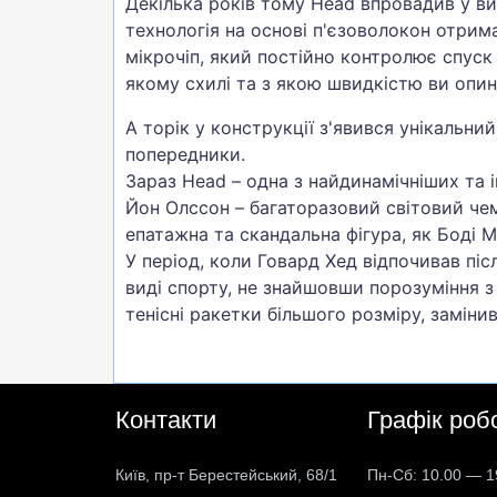
Декілька років тому Head впровадив у ви
технологія на основі п'єзоволокон отрима
мікрочіп, який постійно контролює спуск 
якому схилі та з якою швидкістю ви опин
А торік у конструкції з'явився унікальний
попередники.
Зараз Head – одна з найдинамічніших та і
Йон Олссон – багаторазовий світовий чем
епатажна та скандальна фігура, як Боді М
У період, коли Говард Хед відпочивав піс
виді спорту, не знайшовши порозуміння з 
тенісні ракетки більшого розміру, замін
Контакти
Графік роб
Київ, пр-т Берестейський, 68/1
Пн-Сб: 10.00 — 1