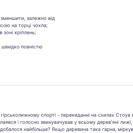
зменшити, залежно від
сою на торці чохла;
в зоні кріплень;
е швидко повністю
 гірськолижному спорті - перекиданні на схилах Стоув в
аявся і голосно звинувачував у всьому дерев'яні лижі, 
обалося найбільше? Якщо деревина така гарна, міркував