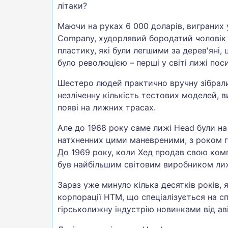
літаки?
Маючи на руках 6 000 доларів, виграних у 
Company, худорлявий бородатий чоловік 
пластику, які були легшими за дерев'яні,
було революцією – перші у світі лижі пос
Шестеро людей практично вручну зібрали 
незліченну кількість тестових моделей, 
появі на лижних трасах.
Але до 1968 року саме лижі Head були на 
натхненних цими маневреними, з роком га
До 1969 року, коли Хед продав свою комп
був найбільшим світовим виробником лиж
Зараз уже минуло кілька десятків років, 
корпорації HTM, що спеціалізується на с
гірськолижну індустрію новинками від аві