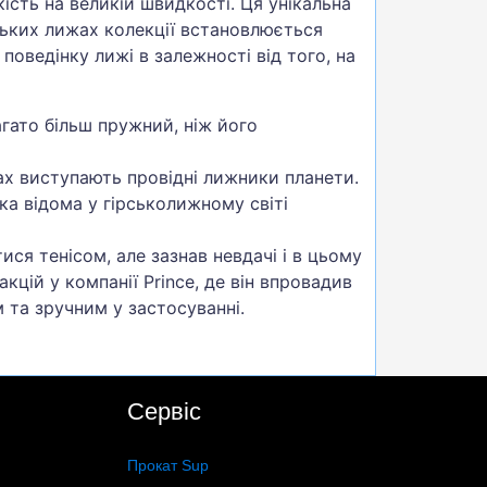
сть на великій швидкості. Ця унікальна
нських лижах колекції встановлюється
поведінку лижі в залежності від того, на
багато більш пружний, ніж його
жах виступають провідні лижники планети.
ка відома у гірськолижному світі
ися тенісом, але зазнав невдачі і в цьому
цій у компанії Prince, де він впровадив
 та зручним у застосуванні.
Сервіс
Прокат Sup