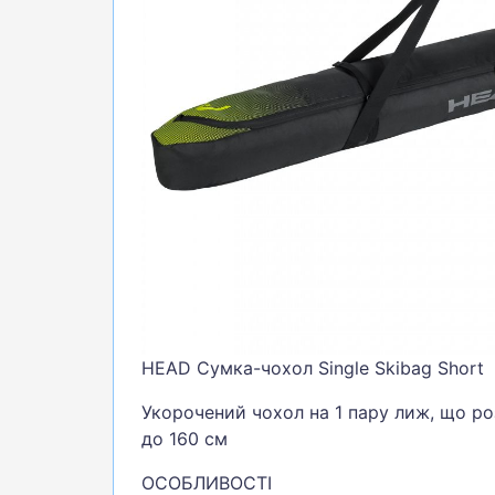
БІГ, ФІТНЕС, М'ЯЧІ
ВЕЛОСИПЕДИ
САМОКАТИ
ТЕНІС, БАДМІНТОН
ВОДНІ ВИДИ СПОРТУ
ТУРИЗМ
HEAD Сумка-чохол Single Skibag Short
Укорочений чохол на 1 пару лиж, що р
до 160 см
ОСОБЛИВОСТІ