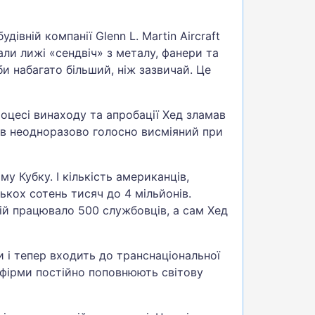
івній компанії Glenn L. Martin Aircraft
и лижі «сендвіч» з металу, фанери та
би набагато більший, ніж зазвичай. Це
оцесі винаходу та апробації Хед зламав
був неодноразово голосно висміяний при
у Кубку. І кількість американців,
ькох сотень тисяч до 4 мільйонів.
ній працювало 500 службовців, а сам Хед
и і тепер входить до транснаціональної
 фірми постійно поповнюють світову