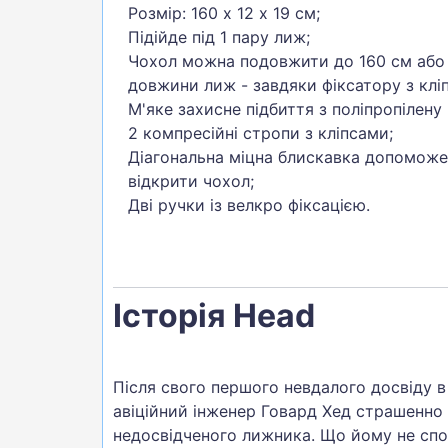
Розмір: 160 х 12 х 19 см;
Підійде під 1 пару лиж;
Чохол можна подовжити до 160 см або 
довжини лиж - завдяки фіксатору з кліп
М'яке захисне підбиття з поліпропілену 
2 компресійні стропи з кліпсами;
Діагональна міцна блискавка допомож
відкрити чохол;
Дві ручки із велкро фіксацією.
Історія Head
Після свого першого невдалого досвіду в
авіційний інженер Говард Хед страшенно л
недосвідченого лижника. Що йому не спод