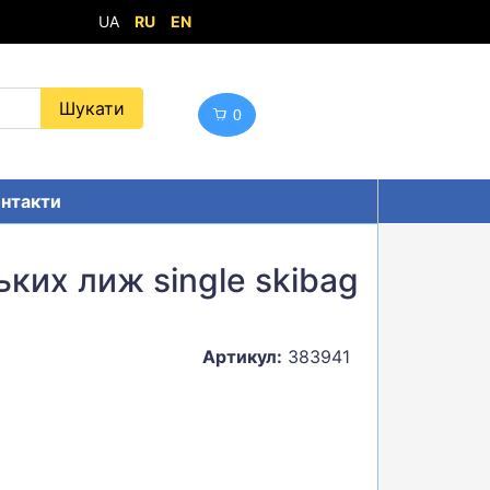
UA
RU
EN
0
нтакти
ьких лиж single skibag
Артикул:
383941