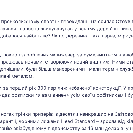
 гірськолижному спорті - перекиданні на схилах Стоув в
аявся і голосно звинувачував у всьому дерев'яні лижі, 
обалося найбільше? Якщо деревина така гарна, міркував
покер і зароблених як інженер за сумісництвом в авіабуд
працював ночами, створюючи новий вид лиж. Ними стал
 цепчішими, були більш маневреними і мали термін служ
илені металом.
за перший рік 300 пар лиж небаченої конструкції. У пр
видав розписки «я вам винен» усім своїм робітникам і 
ногах трійки призерів із десятки найкращих на Світовом
рантії, чорними лижами Head Standard – зросла від кіл
анію авіабудівному підприємству за 16 млн доларів, у 