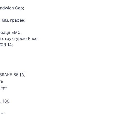
andwich Cap;
 мм, графен;
брації EMC,
і структурою Race;
CR 14;
BRAKE 85 [A]
ть
перт
5, 180