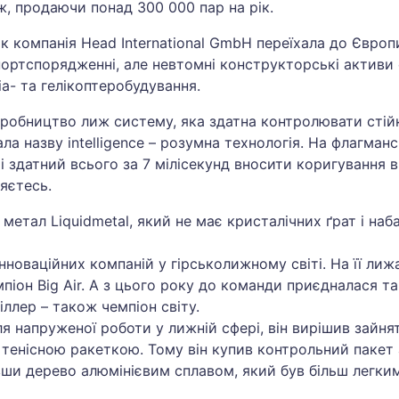
, продаючи понад 300 000 пар на рік.
як компанія Head International GmbH переїхала до Європ
портспорядженні, але невтомні конструкторські активи
а- та гелікоптеробудування.
робництво лиж систему, яка здатна контролювати стійкі
ла назву intelligence – розумна технологія. На флагма
і здатний всього за 7 мілісекунд вносити коригування в 
яєтесь.
 метал Liquidmetal, який не має кристалічних ґрат і на
нноваційних компаній у гірськолижному світі. На її ли
піон Big Air. А з цього року до команди приєдналася та
іллер – також чемпіон світу.
ля напруженої роботи у лижній сфері, він вирішив зайнят
тенісною ракеткою. Тому він купив контрольний пакет ак
ивши дерево алюмінієвим сплавом, який був більш легким