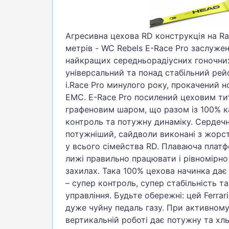
БІГ, ФІТНЕС, М'ЯЧІ
ВЕЛОСИПЕДИ
Агресивна цехова RD конструкція на Ra
САМОКАТИ
метрів - WC Rebels E-Race Pro заслуже
найкращих середньорадіусних гоночни
ТЕНІС, БАДМІНТОН
універсальний та понад стабільний ре
ВОДНІ ВИДИ СПОРТУ
i.Race Pro минулого року, прокачений
EMC. E-Race Pro посилений цеховим ти
ТУРИЗМ
графеновим шаром, що разом із 100% 
контроль та потужну динаміку. Сердечн
потужніший, сайдволи виконані з жорст
у всього сімейства RD. Плаваюча плат
лижі правильно працювати і рівномірно
захилах. Така 100% цехова начинка дає 
– супер контроль, супер стабільність т
управління. Будьте обережні: цей Ferrari
дуже чуйну педаль газу. При активному
вертикальній роботі дає потужну та хль