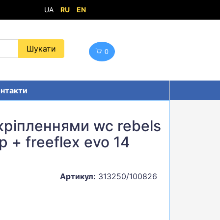
UA
RU
EN
0
нтакти
 кріпленнями wc rebels
p + freeflex evo 14
Артикул:
313250/100826