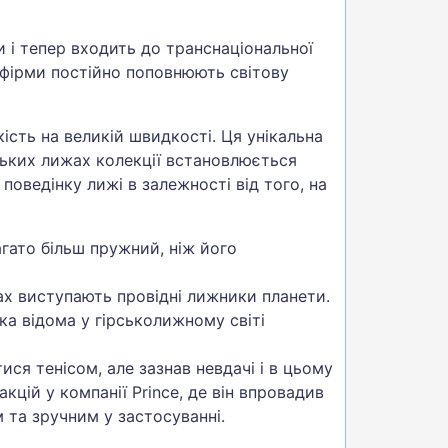
и і тепер входить до транснаціональної
 фірми постійно поповнюють світову
сть на великій швидкості. Ця унікальна
нських лижах колекції встановлюється
поведінку лижі в залежності від того, на
багато більш пружний, ніж його
жах виступають провідні лижники планети.
ка відома у гірськолижному світі
ися тенісом, але зазнав невдачі і в цьому
цій у компанії Prince, де він впровадив
 та зручним у застосуванні.