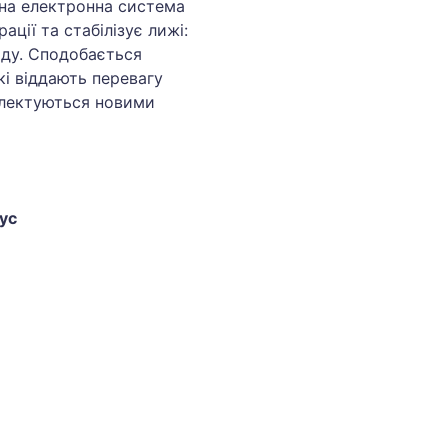
йна електронна система
ції та стабілізує лижі:
оду. Сподобається
і віддають перевагу
плектуються новими
ус