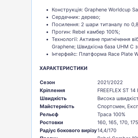
Конструкція: Graphene Worldcup S
Сердечник: дерево;
Посилення: 2 шари титаналу по 0,8
Прогин: Rebel камбер 100%;
Технології: Активне пригнічення ві
Graphene; Швидкісна база UHM C з
Інтерфейс: Платформа Race Plate W
ХАРАКТЕРИСТИКИ
Сезон
2021/2022
Кріплення
FREEFLEX ST 14 
Швидкість
Висока швидкіс
Майстерність
Спортсмен, Екс
Рельєф
Траса 100%
Ростовки
160, 165, 170, 17
Радіус бокового вирізу
14,4/170