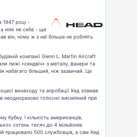
 1947 році -
а ніяк не себе - ще
 він, чому ж з неї більше не роблять
івній компанії Glenn L. Martin Aircraft
и лижі «сендвіч» з металу, фанери та
би набагато більший, ніж зазвичай. Це
оцесі винаходу та апробації Хед зламав
був неодноразово голосно висміяний при
у Кубку. І кількість американців,
ькох сотень тисяч до 4 мільйонів.
ній працювало 500 службовців, а сам Хед