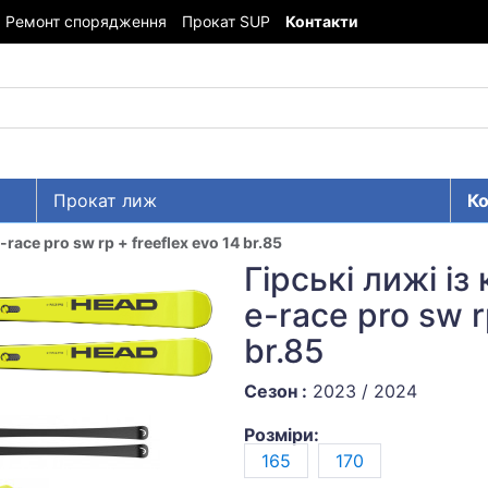
Ремонт спорядження
Прокат SUP
Контакти
Прокат лиж
Ко
-race pro sw rp + freeflex evo 14 br.85
Гірські лижі із
e-race pro sw r
br.85
Сезон :
2023 / 2024
Розміри:
165
170