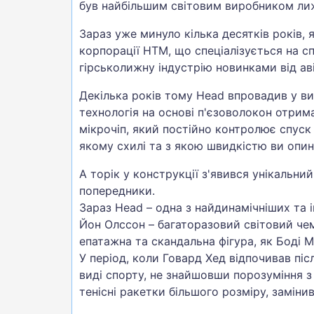
був найбільшим світовим виробником лиж
Зараз уже минуло кілька десятків років, 
корпорації HTM, що спеціалізується на с
гірськолижну індустрію новинками від аві
Декілька років тому Head впровадив у ви
технологія на основі п'єзоволокон отрима
мікрочіп, який постійно контролює спуск 
якому схилі та з якою швидкістю ви опин
А торік у конструкції з'явився унікальний
попередники.
Зараз Head – одна з найдинамічніших та і
Йон Олссон – багаторазовий світовий чем
епатажна та скандальна фігура, як Боді М
У період, коли Говард Хед відпочивав піс
виді спорту, не знайшовши порозуміння з 
тенісні ракетки більшого розміру, замін