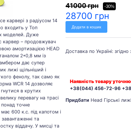
41000 грн
-30%
28700 грн
ce карвері з радіусом 14
Додати в кошик
но входить у Топ
х моделей. Дуже
йс карвер – продовжувач
 новою амортизацією HEAD
Доставка по Україні: згідно
таналом 2*0,8 мм із
камбером дає супер
ик лижі щільніший і
кого фенолу, так само як
Наявність товару уточню
форма WCR 14 дозволяє
+38(044) 456-72-96 +3
 гнутися в крутих
велику перевагу на трасі
Придбати
Head Гірські лижі
а понад точне
 має 600 к.с. під капотом і
 завантаженні та
остку віддачу. У мисці та