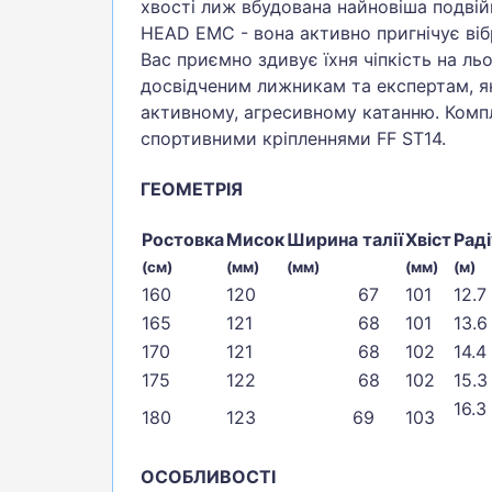
хвості лиж вбудована найновіша подві
HEAD EMC - вона активно пригнічує вібра
Вас приємно здивує їхня чіпкість на ль
досвідченим лижникам та експертам, як
активному, агресивному катанню. Ком
спортивними кріпленнями FF ST14.
ГЕОМЕТРІЯ
Ростовка
Мисок
Ширина талії
Хвіст
Раді
(см)
(мм)
(мм)
(мм)
(м)
160
120
67
101
12.7
165
121
68
101
13.6
170
121
68
102
14.4
175
122
68
102
15.3
16.3
180
123
69
103
ОСОБЛИВОСТІ