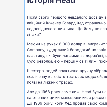
Історія Head
Після свого першого невдалого досвіду в
авіційний інженер Говард Хед страшенно л
недосвідченого лижника. Що йому не спод
літаки?
Маючи на руках 6 000 доларів, виграних у 
Company, худорлявий бородатий чоловік 
пластику, які були легшими за дерев'яні,
було революцією – перші у світі лижі пос
Шестеро людей практично вручну зібрали 
незліченну кількість тестових моделей, 
появі на лижних трасах.
Але до 1968 року саме лижі Head були на 
натхненних цими маневреними, з роком га
До 1969 року, коли Хед продав свою комп