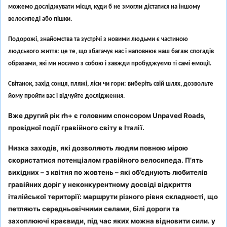
можемо досліджувати місця, куди б не змогли дістатися на іншому
велосипеді або пішки.
Подорожі, знайомства та зустрічі з новими людьми є частиною
людського життя: це те, що збагачує нас і наповнює наш багаж спогадів
образами, які ми носимо з собою і завжди пробуджуємо ті самі емоції.
Світанок, захід сонця, пляжі, ліси чи гори: виберіть свій шлях, дозвольте
йому пройти вас і відчуйте дослідження.
Вже другий рік rh+ є головним спонсором Unpaved Roads,
провідної події гравійного світу в Італії.
Низка заходів, які дозволяють людям повною мірою
скористатися потенціалом гравійного велосипеда. П’ять
вихідних – з квітня по жовтень – які об’єднують любителів
гравійних доріг у неконкурентному досвіді відкриття
італійської території: маршрути різного рівня складності, що
петляють середньовічними селами, білі дороги та
захоплюючі краєвиди, під час яких можна відновити сили. у