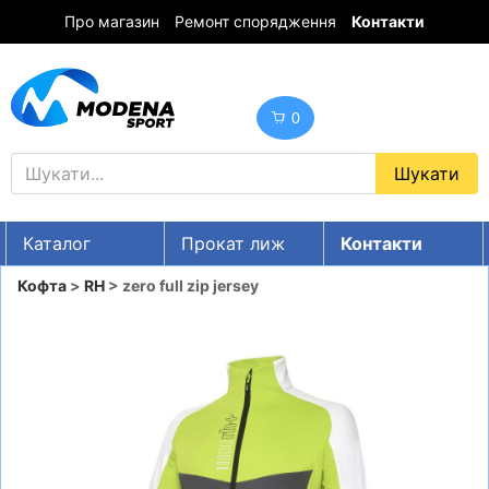
Про магазин
Ремонт спорядження
Контакти
0
Каталог
Прокат лиж
Контакти
UA
RU
EN
Кофта
>
RH
> zero full zip jersey
Знижки
ГІРСЬКІ ЛИЖІ
СНОУБОРДИ
ОДЯГ
ВЗУТТЯ