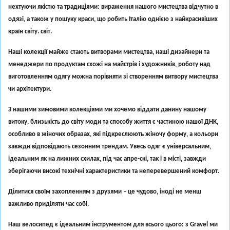
нехтуючи якістю та традиціями: вираження нашого мистецтва відчутно в
одязі, а також у пошуку краси, що робить Італію однією з найкрасивіших
країн світу. світ.
Наші колекції майже стають витворами мистецтва, наші дизайнери та
менеджери по продуктам схожі на майстрів і художників, роботу над
виготовленням одягу можна порівняти зі створенням витвору мистецтва
чи архітектури.
З нашими зимовими колекціями ми хочемо віддати данину нашому
витоку, близькість до світу моди та способу життя є частиною нашої ДНК,
особливо в жіночих образах, які підкреслюють жіночу форму, а кольори
завжди відповідають сезонним трендам. Увесь одяг є універсальним,
ідеальним як на лижних схилах, під час апре-скі, так і в місті, завжди
зберігаючи високі технічні характеристики та неперевершений комфорт.
Ділитися своїм захопленням з друзями – це чудово, іноді не менш
важливо приділяти час собі.
Наш велосипед є ідеальним інструментом для всього цього: з Gravel ми