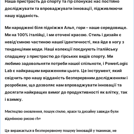
Наша пристрасть до спорту та гір спонукає нас постійно
досліджувати та впроваджувати інновації, підживлюючи
нашу відданість.
Ми народжені біля підніжжя Альп, гори – наше середовище.
Ми на 100% італійці, і ми оточені красою. Стиль і дизайн є
невід'ємною частиною нашої ідентичності, яка йде в ногу з
тенденціями моди. Наші колекції поєднують італійську
спадщину з пристрастю до гірських видів спорту. Ми
любимо задовольняти потреби нашої спільноти, і PowerLogic
Lab є найкращим вираженням цього. Це інструмент, який
свідчить про нашу відданість безперервним дослідженням і
розробкам, що дозволяє нам впроваджувати інновації та
досягати найкращих вимог до продуктивності як влітку, так
і взимку.
Мистецтво оновлення, пошук стилю, краси та дизайну завжди були
відмінною рисою rh+
Це виражається в безперервному пошуку інновацій у тканинах, не