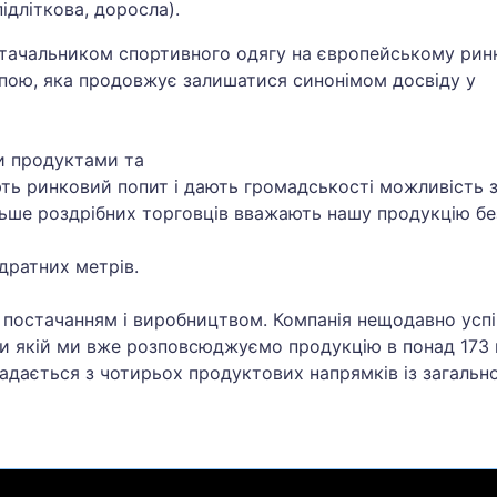
підліткова, доросла).
стачальником спортивного одягу на європейському рин
пою, яка продовжує залишатися синонімом досвіду у
и продуктами та
ть ринковий попит і дають громадськості можливість 
більше роздрібних торговців вважають нашу продукцію б
дратних метрів.
я постачанням і виробництвом. Компанія нещодавно усп
яки якій ми вже розповсюджуємо продукцію в понад 173
ладається з чотирьох продуктових напрямків із загальн