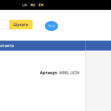
UA
RU
EN
0
нтакти
Артикул:
A98L UCN