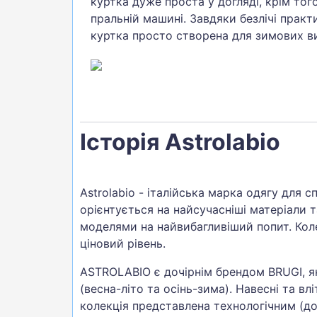
куртка дуже проста у догляді, крім тог
пральній машині. Завдяки безлічі практ
куртка просто створена для зимових ви
Історія Astrolabio
Astrolabio - італійська марка одягу для 
орієнтується на найсучасніші матеріали т
моделями на найвибагливіший попит. Коле
ціновий рівень.
ASTROLABIO є дочірнім брендом BRUGI, як
(весна-літо та осінь-зима). Навесні та вл
колекція представлена технологічним (д