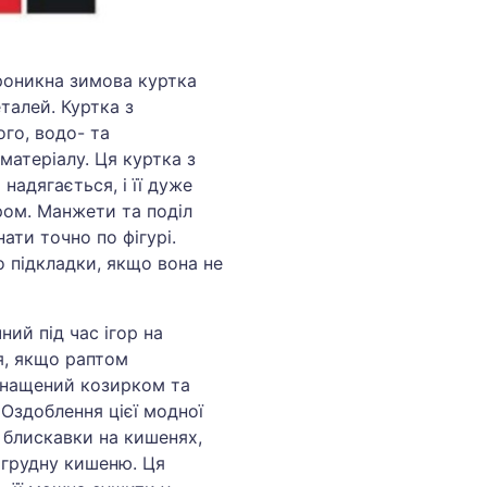
роникна зимова куртка
талей. Куртка з
го, водо- та
атеріалу. Ця куртка з
надягається, і її дуже
ом. Манжети та поділ
ати точно по фігурі.
 підкладки, якщо вона не
ий під час ігор на
ся, якщо раптом
снащений козирком та
 Оздоблення цієї модної
 блискавки на кишенях,
агрудну кишеню. Ця