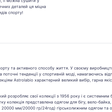
о, її можна сушити у
ичних деталей ця міцна
дів спорту!
спорту та активного способу життя. У своєму виробницт
а поточні тенденції у спортивній моді, намагаючись від
кціям Astrolabio характерний великий вибір, гарна якіс
ий розробляє свої колекції з 1956 року і є системним б
ітку колекція представлена одягом для бігу, вело-байка, 
о 20000 мм/20000 гр/24год) гірськолижним одягом та о