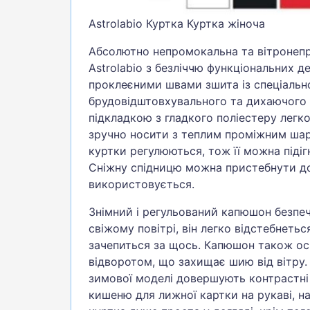
Astrolabio Куртка Куртка жіноча
Абсолютно непромокальна та вітронеп
Astrolabio з безліччю функціональних де
проклеєними швами зшита із спеціально
брудовідштовхувального та дихаючого м
підкладкою з гладкого поліестеру легко 
зручно носити з теплим проміжним шар
куртки регулюються, тож її можна підігн
Сніжну спідницю можна пристебнути до
використовується.
Знімний і регульований капюшон безпечн
свіжому повітрі, він легко відстебнеть
зачепиться за щось. Капюшон також о
відворотом, що захищає шию від вітру.
зимової моделі довершують контрастні
кишеню для лижної картки на рукаві, н