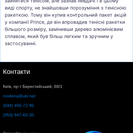
зайнятися тенісом, але зазнав невдачі і в цьому
виді спорту, не знайшовши порозуміння з тенісною
ракеткою. Тому він купив контрольний пакет акцій
у компанії Prince, де він впровадив тенісні ракетки
більшого розміру, замінивши дерево алюмінієвим
сплавом, який був більш легким та зручним у
застосуванні.
Контакти
Київ, пр-т Берестейський, 68/1
modena@ukr.net
(044) 456-72-96
(050) 947-60-30