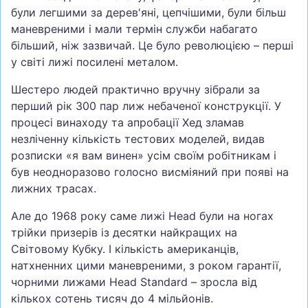
були легшими за дерев'яні, цепчішими, були більш
маневреними і мали термін служби набагато
більший, ніж зазвичай. Це було революцією – перші
у світі лижі посилені металом.
Шестеро людей практично вручну зібрали за
перший рік 300 пар лиж небаченої конструкції. У
процесі винаходу та апробації Хед зламав
незліченну кількість тестових моделей, видав
розписки «я вам винен» усім своїм робітникам і
був неодноразово голосно висміяний при появі на
лижних трасах.
Але до 1968 року саме лижі Head були на ногах
трійки призерів із десятки найкращих на
Світовому Кубку. І кількість американців,
натхненних цими маневреними, з роком гарантії,
чорними лижами Head Standard – зросла від
кількох сотень тисяч до 4 мільйонів.