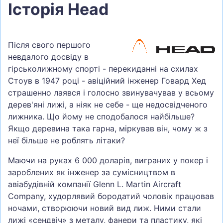
Історія Head
Після свого першого
невдалого досвіду в
гірськолижному спорті - перекиданні на схилах
Стоув в 1947 році - авіційний інженер Говард Хед
страшенно лаявся і голосно звинувачував у всьому
дерев'яні лижі, а ніяк не себе - ще недосвідченого
лижника. Що йому не сподобалося найбільше?
Якщо деревина така гарна, міркував він, чому ж з
неї більше не роблять літаки?
Маючи на руках 6 000 доларів, виграних у покер і
зароблених як інженер за сумісництвом в
авіабудівній компанії Glenn L. Martin Aircraft
Company, худорлявий бородатий чоловік працював
ночами, створюючи новий вид лиж. Ними стали
лижі «сендвіч» з металу, фанери та пластику, які