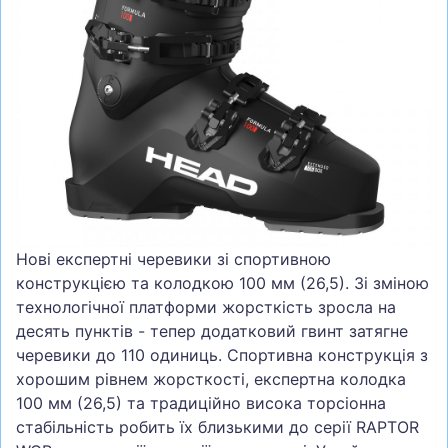
СУМКИ
ШОЛОМИ, ЗАХИСТ, ОКУЛЯРИ
БІГ, ФІТНЕС, М'ЯЧІ
ВЕЛОСИПЕДИ
САМОКАТИ
ТЕНІС, БАДМІНТОН
ВОДНІ ВИДИ СПОРТУ
Нові експертні черевики зі спортивною
ТУРИЗМ
конструкцією та колодкою 100 мм (26,5). Зі зміною
технологічної платформи жорсткість зросла на
десять пунктів - тепер додатковий гвинт затягне
черевики до 110 одиниць. Спортивна конструкція з
хорошим рівнем жорсткості, експертна колодка
100 мм (26,5) та традиційно висока торсіонна
стабільність робить їх близькими до серії RAPTOR