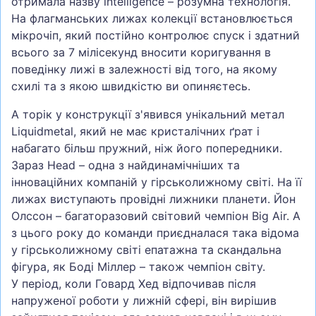
отримала назву intelligence – розумна технологія.
На флагманських лижах колекції встановлюється
мікрочіп, який постійно контролює спуск і здатний
всього за 7 мілісекунд вносити коригування в
поведінку лижі в залежності від того, на якому
схилі та з якою швидкістю ви опиняєтесь.
А торік у конструкції з'явився унікальний метал
Liquidmetal, який не має кристалічних ґрат і
набагато більш пружний, ніж його попередники.
Зараз Head – одна з найдинамічніших та
інноваційних компаній у гірськолижному світі. На її
лижах виступають провідні лижники планети. Йон
Олссон – багаторазовий світовий чемпіон Big Air. А
з цього року до команди приєдналася така відома
у гірськолижному світі епатажна та скандальна
фігура, як Боді Міллер – також чемпіон світу.
У період, коли Говард Хед відпочивав після
напруженої роботи у лижній сфері, він вирішив