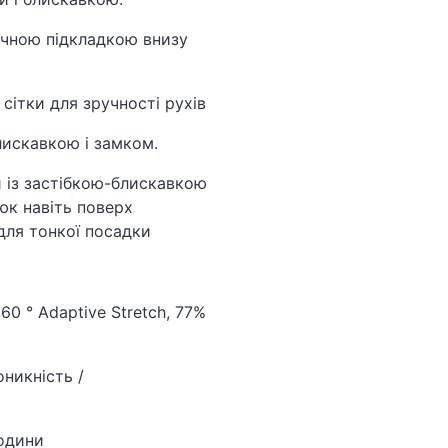
ичною підкладкою внизу
сітки для зручності рухів
лискавкою і замком.
и із застібкою-блискавкою
юк навіть поверх
для тонкої посадки
60 ° Adaptive Stretch, 77%
оникність /
години