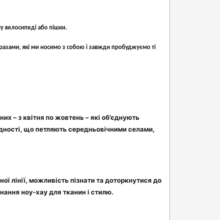
у велосипеді або пішки.
бразами, які ми носимо з собою і завжди пробуджуємо ті
х – з квітня по жовтень – які об’єднують
ладності, що петляють середньовічними селами,
ої лінії, можливість пізнати та доторкнутися до
нання ноу-хау для тканин і стилю.