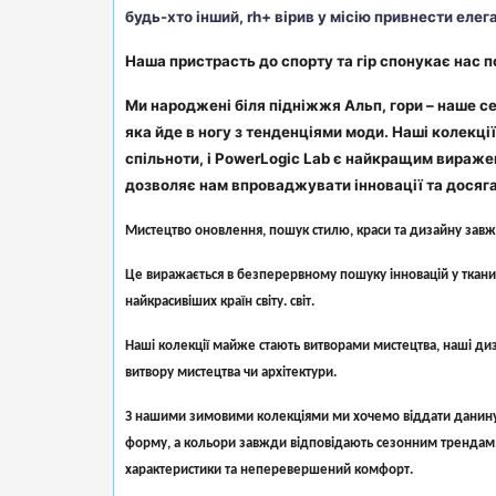
будь-хто інший, rh+ вірив у місію привнести елег
Наша пристрасть до спорту та гір спонукає нас 
Ми народжені біля підніжжя Альп, гори – наше се
яка йде в ногу з тенденціями моди. Наші колекц
спільноти, і PowerLogic Lab є найкращим вираже
дозволяє нам впроваджувати інновації та досяга
Мистецтво оновлення, пошук стилю, краси та дизайну зав
Це виражається в безперервному пошуку інновацій у тканин
найкрасивіших країн світу. світ.
Наші колекції майже стають витворами мистецтва, наші ди
витвору мистецтва чи архітектури.
З нашими зимовими колекціями ми хочемо віддати данину н
форму, а кольори завжди відповідають сезонним трендам. Уве
характеристики та неперевершений комфорт.