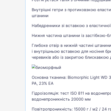
Внутрішні гетри з протиковзкою еласт
штанини
Набедренники зі вставкою з еластичної 
Нижня частина штанини із застібкою-б
Глибоке отвір в нижній частині штанин
і внутрішньою вставкою для носіння бр
черевиків або із закритою блискавкою 
Основна тканина: Biomorphic Light WD 3
PA, 23% EA
Гідроізоляція: тест ISO 811 на водонепр
водонепроникність 20000 мм
Повітропроникність: 15000 г / м2 / 24 