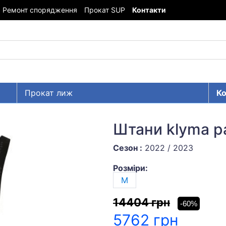
Ремонт спорядження
Прокат SUP
Контакти
Прокат лиж
Ко
Штани klyma pa
Сезон :
2022 / 2023
Розміри:
M
14404 грн
-60%
5762 грн