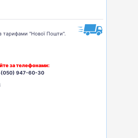
 з тарифами "Нової Пошти".
йте за телефонами:
8(050) 947-60-30
і