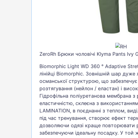
ZeroRh Брюки чоловічі Klyma Pants Ivy 
Biomorphic Light WD 360 ° Adaptive Stre
лінійці Biomorphic. Зовнішній шар дуже 
османської структурою, що забезпечує
розтягування (нейлон / еластан) і висок
Гідрофільна поліуретанова мембрана з
еластичністю, склеєна з використанн
LAMINATION, в поєднанні з теплом, ви
під час тренування, створює ефект те
дозволяючи одязі краще повторювати 
забезпечуючи ідеальну посадку. У той ж