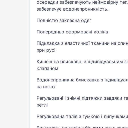
осередки забезпечують неймовірну теп
забезпечує водонепроникність.
Повністю заклеєна одяг
Попередньо сформовані коліна
Підкладка з еластичної тканини на спи
при русі
Кишені на блискавці з індивідуальним з
клапаном
Водонепроникна блискавка з індивідуа
на ногах
Регульовані і знімні підтяжки завдяки га
петлі
Регульована талія з гумкою і липучкам
Розтягується талія з бічними подушкам