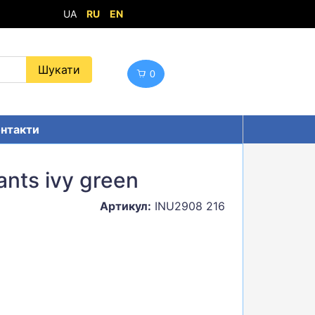
UA
RU
EN
0
нтакти
nts ivy green
Артикул:
INU2908 216