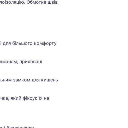
лоізоляцію. Обмотка швів
ні для більшого комфорту
німачем, приховані
льним замком для кишень
чка, який фіксує їх на
и
и і блискавкою.