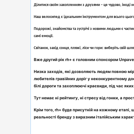
Ділитися своїм захопленням з друзями – це чудово, іноді 
Наш велосипед є ідеальним інструментом для всього цього:
Подорожі, знайомства та зустрічі з новими людьми є части
самі емоції.
Світанок, захід сонця, пляжі, ліси чи гори: виберіть свій ш
Вже другий рік rh+ є головним спонсором Unpaved R
Низка заходів, які дозволяють людям повною міро
любителів гравійних доріг у неконкурентному дос
білі дороги та захоплюючі краєвиди, під час яки
Тут немає ні рейтингу, ні стресу від гонки, а про
Крім того, rh+ буде присутній на кожному етапі,
реальності бренду з виразним італійським харак