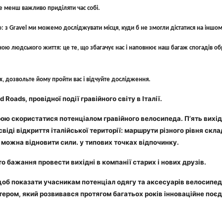
не менш важливо приділяти час собі.
 з Gravel ми можемо досліджувати місця, куди б не змогли дістатися на іншом
ною людського життя: це те, що збагачує нас і наповнює наш багаж спогадів о
лях, дозвольте йому пройти вас і відчуйте дослідження.
oads, провідної події гравійного світу в Італії.
ю скористатися потенціалом гравійного велосипеда. П’ять вихідни
віді відкриття італійської території: маршрути різного рівня ск
х можна відновити сили. у типових точках відпочинку.
сто бажання провести вихідні в компанії старих і нових друзів.
 щоб показати учасникам потенціал одягу та аксесуарів велосипедн
тером, який розвивався протягом багатьох років інноваційне поєд