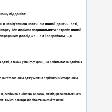
нашу відданість.
йн є невід'ємною частиною нашої ідентичності,
 спорту. Ми любимо задовольняти потреби нашої
езперервним дослідженням і розробкам, що
одязі, а також у пошуку краси, що робить Італію однією з
ад виготовленням одягу можна порівняти зі створенням
К, особливо в жіночих образах, які підкреслюють жіночу
 і в місті, завжди зберігаючи високі технічні