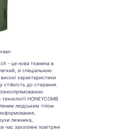
Green
tch - це нова тканина в
легкий, зі спеціальною
 високі характеристики
у стійкість до стирання.
 різноспрямованою
ям технології HONEYCOMB
діленим людським тілом
рмоформования,
рухи лижника,
е час захоплені повітряні