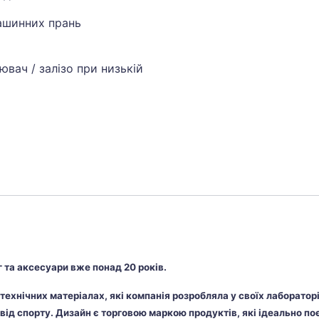
машинних прань
вач / залізо при низькій
 та аксесуари вже понад 20 років.
в технічних матеріалах, які компанія розробляла у своїх лаборато
свід спорту. Дизайн є торговою маркою продуктів, які ідеально по