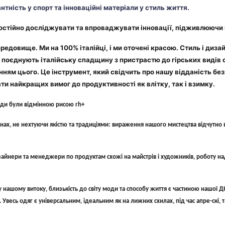
антність у спорт та інноваційні матеріали у стиль життя.
постійно досліджувати та впроваджувати інновації, підживлюючи 
редовище. Ми на 100% італійці, і ми оточені красою. Стиль і диза
ії поєднують італійську спадщину з пристрастю до гірських видів
нням цього. Це інструмент, який свідчить про нашу відданість б
ти найкращих вимог до продуктивності як влітку, так і взимку.
жди були відмінною рисою rh+
ах, не нехтуючи якістю та традиціями: вираження нашого мистецтва відчутно в 
зайнери та менеджери по продуктам схожі на майстрів і художників, роботу н
ашому витоку, близькість до світу моди та способу життя є частиною нашої ДН
сь одяг є універсальним, ідеальним як на лижних схилах, під час апре-скі, так