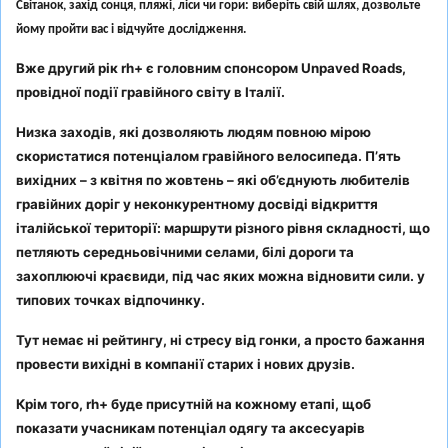
Світанок, захід сонця, пляжі, ліси чи гори: виберіть свій шлях, дозвольте
йому пройти вас і відчуйте дослідження.
Вже другий рік rh+ є головним спонсором Unpaved Roads,
провідної події гравійного світу в Італії.
Низка заходів, які дозволяють людям повною мірою
скористатися потенціалом гравійного велосипеда. П’ять
вихідних – з квітня по жовтень – які об’єднують любителів
гравійних доріг у неконкурентному досвіді відкриття
італійської території: маршрути різного рівня складності, що
петляють середньовічними селами, білі дороги та
захоплюючі краєвиди, під час яких можна відновити сили. у
типових точках відпочинку.
Тут немає ні рейтингу, ні стресу від гонки, а просто бажання
провести вихідні в компанії старих і нових друзів.
Крім того, rh+ буде присутній на кожному етапі, щоб
показати учасникам потенціал одягу та аксесуарів