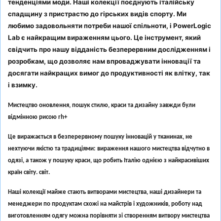
тенденціями моди. Наші колекції поєднують італійську
спадщину з пристрастю до гірських видів спорту. Ми
любимо задовольняти потреби нашої спільноти, і PowerLogic
Lab є найкращим вираженням цього. Це інструмент, який
свідчить про нашу відданість безперервним дослідженням і
розробкам, що дозволяє нам впроваджувати інновації та
досягати найкращих вимог до продуктивності як влітку, так
і взимку.
Мистецтво оновлення, пошук стилю, краси та дизайну завжди були
відмінною рисою rh+
Це виражається в безперервному пошуку інновацій у тканинах, не
нехтуючи якістю та традиціями: вираження нашого мистецтва відчутно в
одязі, а також у пошуку краси, що робить Італію однією з найкрасивіших
країн світу. світ.
Наші колекції майже стають витворами мистецтва, наші дизайнери та
менеджери по продуктам схожі на майстрів і художників, роботу над
виготовленням одягу можна порівняти зі створенням витвору мистецтва