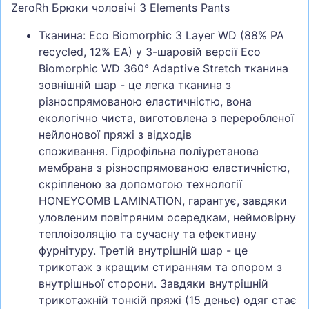
ZeroRh Брюки чоловічі 3 Elements Pants
Тканина: Eco Biomorphic 3 Layer WD (88% PA
recycled, 12% EA) у 3-шаровій версії Eco
Biomorphic WD 360° Adaptive Stretch тканина
зовнішній шар - це легка тканина з
різноспрямованою еластичністю, вона
екологічно чиста, виготовлена з переробленої
нейлонової пряжі з відходів
споживання. Гідрофільна поліуретанова
мембрана з різноспрямованою еластичністю,
скріпленою за допомогою технології
HONEYCOMB LAMINATION, гарантує, завдяки
уловленим повітряним осередкам, неймовірну
теплоізоляцію та сучасну та ефективну
фурнітуру. Третій внутрішній шар - це
трикотаж з кращим стиранням та опором з
внутрішньої сторони. Завдяки внутрішній
трикотажній тонкій пряжі (15 денье) одяг стає