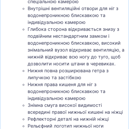
спеціальною камерою
Внутрішні вентиляційні отвори для ніг з
водонепроникною блискавкою та
індивідуальною камерою
Глибока сторона відкривається знизу з
подвійним нестандартним замком і
водонепроникною блискавкою, високий
знімальний вузол відкриває вентиляцію, а
нижній відкриває всю ногу до туго, щоб
дозволити носити штани в черевиках.
Нижня повна розширювана гетра з
липучкою та застібкою
Нижня права кишеня для ніг з
водонепроникною блискавкою та
індивідуальною камерою
Знімна смуга високої видимості
всередині правої нижньої кишені на ніжці
Рефлекторні деталі на нижній ніжці
Рельєфний логотип нижньої ноги