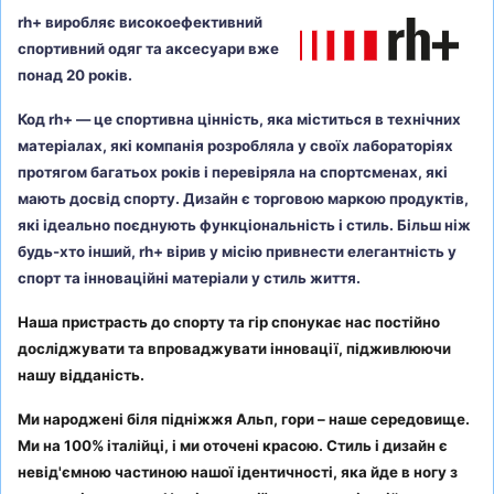
rh+ виробляє високоефективний
спортивний одяг та аксесуари вже
понад 20 років.
Код rh+ — це спортивна цінність, яка міститься в технічних
матеріалах, які компанія розробляла у своїх лабораторіях
протягом багатьох років і перевіряла на спортсменах, які
мають досвід спорту. Дизайн є торговою маркою продуктів,
які ідеально поєднують функціональність і стиль. Більш ніж
будь-хто інший, rh+ вірив у місію привнести елегантність у
спорт та інноваційні матеріали у стиль життя.
Наша пристрасть до спорту та гір спонукає нас постійно
досліджувати та впроваджувати інновації, підживлюючи
нашу відданість.
Ми народжені біля підніжжя Альп, гори – наше середовище.
Ми на 100% італійці, і ми оточені красою. Стиль і дизайн є
невід'ємною частиною нашої ідентичності, яка йде в ногу з