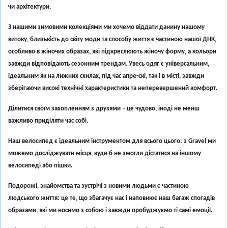
чи архітектури.
З нашими зимовими колекціями ми хочемо віддати данину нашому
витоку, близькість до світу моди та способу життя є частиною нашої ДНК,
особливо в жіночих образах, які підкреслюють жіночу форму, а кольори
завжди відповідають сезонним трендам. Увесь одяг є універсальним,
ідеальним як на лижних схилах, під час апре-скі, так і в місті, завжди
зберігаючи високі технічні характеристики та неперевершений комфорт.
Ділитися своїм захопленням з друзями – це чудово, іноді не менш
важливо приділяти час собі.
Наш велосипед є ідеальним інструментом для всього цього: з Gravel ми
можемо досліджувати місця, куди б не змогли дістатися на іншому
велосипеді або пішки.
Подорожі, знайомства та зустрічі з новими людьми є частиною
людського життя: це те, що збагачує нас і наповнює наш багаж спогадів
образами, які ми носимо з собою і завжди пробуджуємо ті самі емоції.