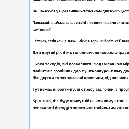
Наш велосипед є ідеальним інструментом для всього цього:
Подорожі, знайомства та зустрічі з новими людьми є части
самі емоції.
Світанок, захід сонця, пляжі, ліси чи гори: виберіть свій ш
Вже другий рік rh+ є головним спонсором Unpaved R
Низка заходів, які дозволяють людям повною міро
любителів гравійних доріг у неконкурентному дос
білі дороги та захоплюючі краєвиди, під час яки
Тут немає ні рейтингу, ні стресу від гонки, а про
Крім того, rh+ буде присутній на кожному етапі,
реальності бренду з виразним італійським харак