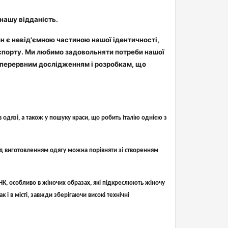
нашу відданість.
йн є невід'ємною частиною нашої ідентичності,
 спорту. Ми любимо задовольняти потреби нашої
езперервним дослідженням і розробкам, що
одязі, а також у пошуку краси, що робить Італію однією з
ад виготовленням одягу можна порівняти зі створенням
К, особливо в жіночих образах, які підкреслюють жіночу
 і в місті, завжди зберігаючи високі технічні