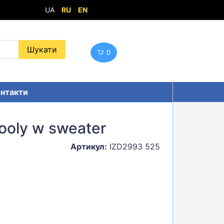
UA
RU
EN
0
нтакти
ooly w sweater
Артикул:
IZD2993 525