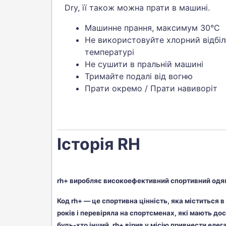
Dry, її також можна прати в машині.
Машинне прання, максимум 30°C
Не використовуйте хлорний відбіл
температурі
Не сушити в пральній машині
Тримайте подалі від вогню
Прати окремо / Прати навиворіт
Історія RH
rh+ виробляє високоефективний спортивний одяг
Код rh+ — це спортивна цінність, яка міститься 
років і перевіряла на спортсменах, які мають до
будь-хто інший, rh+ вірив у місію привнести елег