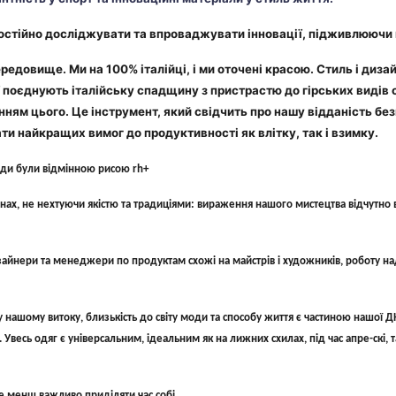
постійно досліджувати та впроваджувати інновації, підживлюючи 
редовище. Ми на 100% італійці, і ми оточені красою. Стиль і диза
ії поєднують італійську спадщину з пристрастю до гірських видів
нням цього. Це інструмент, який свідчить про нашу відданість б
ти найкращих вимог до продуктивності як влітку, так і взимку.
жди були відмінною рисою rh+
ах, не нехтуючи якістю та традиціями: вираження нашого мистецтва відчутно в 
зайнери та менеджери по продуктам схожі на майстрів і художників, роботу н
ашому витоку, близькість до світу моди та способу життя є частиною нашої ДН
сь одяг є універсальним, ідеальним як на лижних схилах, під час апре-скі, так
не менш важливо приділяти час собі.