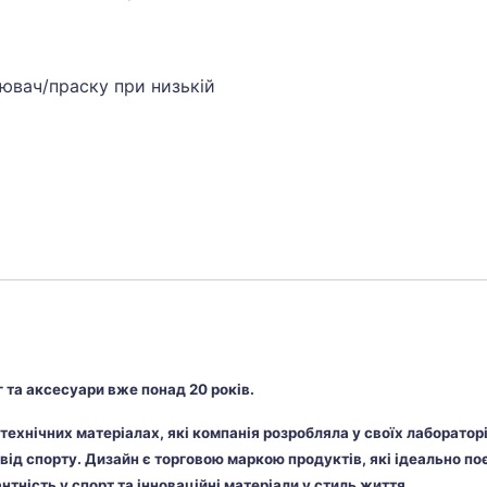
ювач/праску при низькій
 та аксесуари вже понад 20 років.
в технічних матеріалах, які компанія розробляла у своїх лаборато
свід спорту. Дизайн є торговою маркою продуктів, які ідеально по
антність у спорт та інноваційні матеріали у стиль життя.