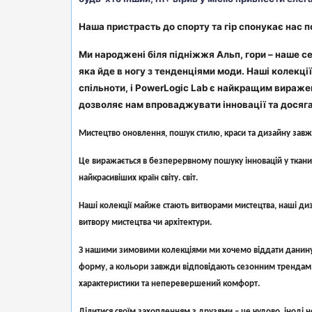
Наша пристрасть до спорту та гір спонукає нас 
Ми народжені біля підніжжя Альп, гори – наше се
яка йде в ногу з тенденціями моди. Наші колекц
спільноти, і PowerLogic Lab є найкращим вираже
дозволяє нам впроваджувати інновації та досяга
Мистецтво оновлення, пошук стилю, краси та дизайну зав
Це виражається в безперервному пошуку інновацій у тканин
найкрасивіших країн світу. світ.
Наші колекції майже стають витворами мистецтва, наші ди
витвору мистецтва чи архітектури.
З нашими зимовими колекціями ми хочемо віддати данину н
форму, а кольори завжди відповідають сезонним трендам. Уве
характеристики та неперевершений комфорт.
Ділитися своїм захопленням з друзями – це чудово, іноді 