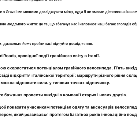
 з Gravel ми можемо досліджувати місця, куди б не змогли дістатися на іншом
ною людського життя: це те, що збагачує нас і наповнює наш багаж спогадів о
лях, дозвольте йому пройти вас і відчуйте дослідження.
oads, провідної події гравійного світу в Італії.
ю скористатися потенціалом гравійного велосипеда. П’ять вихідни
віді відкриття італійської території: маршрути різного рівня ск
х можна відновити сили. у типових точках відпочинку.
сто бажання провести вихідні в компанії старих і нових друзів.
 щоб показати учасникам потенціал одягу та аксесуарів велосипедн
тером, який розвивався протягом багатьох років інноваційне поєд