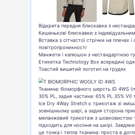
Відкрита передня блискавка з нестанд
Кишенькові блискавки з індивідуальни
Вставка з сітчастої стрічки на плечах і
повітропроникності
Манжети і капюшон з нестандартною г
Етикетка Technology Box всередині одя
Товстий вишитий логотип на грудях
Тканина: біоморфного шерсть ID 4WS (
30% PL, задня частина: 65% PL 35% VI) 
Ice Dry 4Way Stretch є трикотаж зі зміш
зовнішньому шарі, а задня сторона прик
меланжевий трикотаж з шовковистою т
підходить для носіння на шкірі. Завдяк
це тонка і тепла тканина: проста в догл