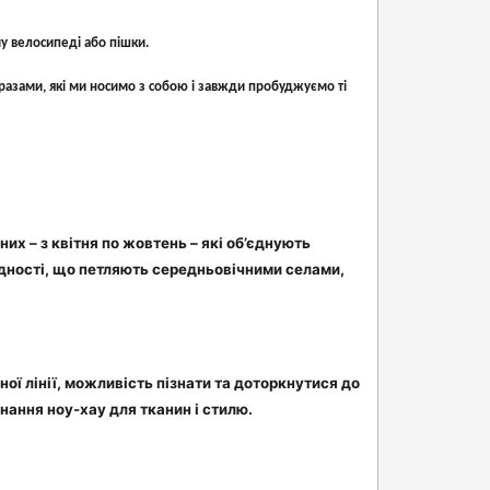
у велосипеді або пішки.
бразами, які ми носимо з собою і завжди пробуджуємо ті
х – з квітня по жовтень – які об’єднують
ладності, що петляють середньовічними селами,
ої лінії, можливість пізнати та доторкнутися до
нання ноу-хау для тканин і стилю.