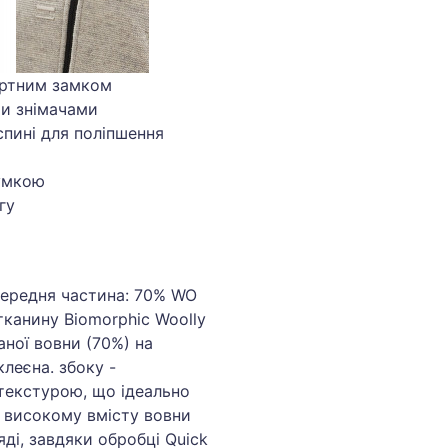
артним замком
ми знімачами
 спині для поліпшення
умкою
гу
передня частина: 70% WO
тканину Biomorphic Woolly
аної вовни (70%) на
леєна. збоку -
екстурою, що ідеально
и високому вмісту вовни
яді, завдяки обробці Quick