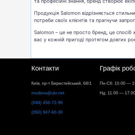
та професійні знання, бренд створює екі
Продукція Salomon відрізняється стильн
потреби своїх клієнтів та прагнучи запро
Salomon – це не просто бренд, це спосіб 
вас у кожній пригоді протягом довгих рок
Контакти
Графік роб
Київ, пр-т Берестейський, 68/1
Пн-Сб: 10.00 — 1
modena@ukr.net
Нд: 11.00 — 17.0
(044) 456-72-96
(050) 947-60-30