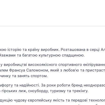
ою історію та країну виробник. Розташована в серці Ал
ейзажами та багатою культурною спадщиною.
 у виробництві високоякісного спортивного екіпіруванн
валем Франсуа Саломоном, який з любов'ю та пристрас
очинку та занять спортом.
омфорту та надійності. За роки роботи бренд неоднора
гірських лиж, сноуборду, туризму та трекінгу.
укцію чудову європейську якість та передові технолог