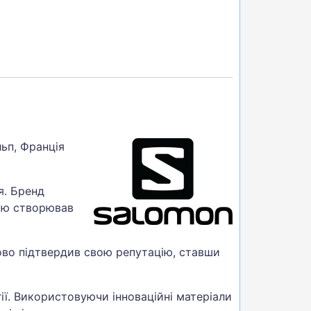
ьп, Франція
я. Бренд
тю створював
зово підтвердив свою репутацію, ставши
ії. Використовуючи інноваційні матеріали