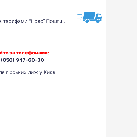
 з тарифами "Нової Пошти".
йте за телефонами:
8(050) 947-60-30
я гірських лиж у Києві