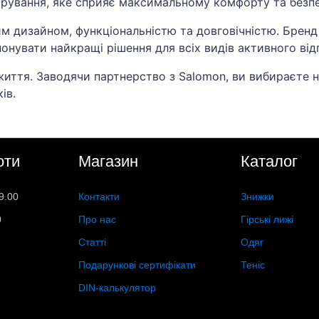
пірування, яке сприяє максимальному комфорту та безпе
им дизайном, функціональністю та довговічністю. Брен
понувати найкращі рішення для всіх видів активного від
життя. Заводячи партнерство з Salomon, ви вибираєте н
ів.
оти
Магазин
Каталог
9.00
Контакти
Знижки
0
Про нас
Гірські лижі
Статті
Одяг
Подарункові сертифікати
Теніс
DIN-калькулятор