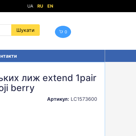
UA
RU
EN
0
нтакти
ьких лиж extend 1pair
ji berry
Артикул:
LC1573600