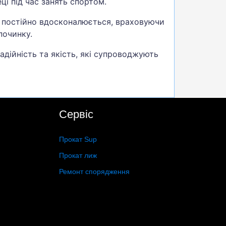
ці під час занять спортом.
д постійно вдосконалюється, враховуючи
починку.
адійність та якість, які супроводжують
Сервіс
Прокат Sup
Прокат лиж
Ремонт спорядження