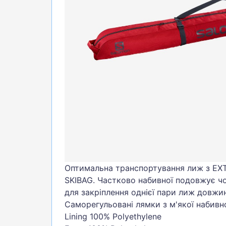
БІГ, ФІТНЕС, М'ЯЧІ
ВЕЛОСИПЕДИ
САМОКАТИ
ТЕНІС, БАДМІНТОН
ВОДНІ ВИДИ СПОРТУ
ТУРИЗМ
Оптимальна транспортування лиж з EXT
SKIBAG. Частково набивної подовжує ч
для закріплення однієї пари лиж довжин
Саморегульовані лямки з м'якої набивн
Lining 100% Polyethylene