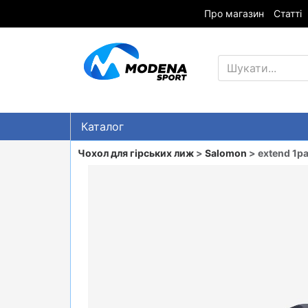
Про магазин
Статті
Каталог
Знижки
Чохол для гірських лиж
>
Salomon
> extend 1pa
ГІРСЬКІ ЛИЖІ
СНОУБОРДИ
ОДЯГ
ВЗУТТЯ
СУМКИ
ШОЛОМИ, ЗАХИСТ, ОКУЛЯРИ