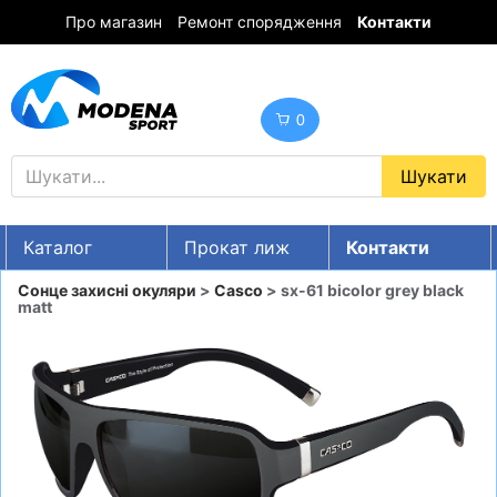
Про магазин
Ремонт спорядження
Контакти
0
Каталог
Прокат лиж
Контакти
UA
RU
EN
Сонце захисні окуляри
>
Casco
> sx-61 bicolor grey black
matt
Знижки
ГІРСЬКІ ЛИЖІ
СНОУБОРДИ
ОДЯГ
ВЗУТТЯ