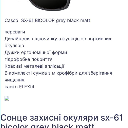
СУМКИ
ШОЛОМИ, ЗАХИСТ, ОКУЛЯРИ
Casco SX-61 BICOLOR grey black matt
БІГ, ФІТНЕС, М'ЯЧІ
переваги
ВЕЛОСИПЕДИ
Дизайн для відпочинку з функцією спортивних
окулярів
САМОКАТИ
Дужки ергономічної форми
ТЕНІС, БАДМІНТОН
гідрофобне покриття
Красиві металеві аплікації
ВОДНІ ВИДИ СПОРТУ
В комплекті сумка з мікрофібри для зберігання і
ТУРИЗМ
чищення
каско FLEXfit
Сонце захисні окуляри sx-61
bicolor grey black matt