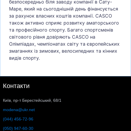
безпосередньо біля заводу компанії в Сату-
Маре, який на сьогоднішній день фінансується
за рахунок власних коштів компанії. CASCO
також активно сприяє розвитку аматорського
та професійного спорту. Багато спортсменів
світового рівня довіряють CASCO на
Олімпіадах, чемпіонатах світу та європейських
змаганнях із зимових, велосипедних та кінних
видів спорту.
Контакти
Київ, пр-т Берестейський, 68/1
modena@ukr.net
(044) 456-72-96
(050) 947-60-30