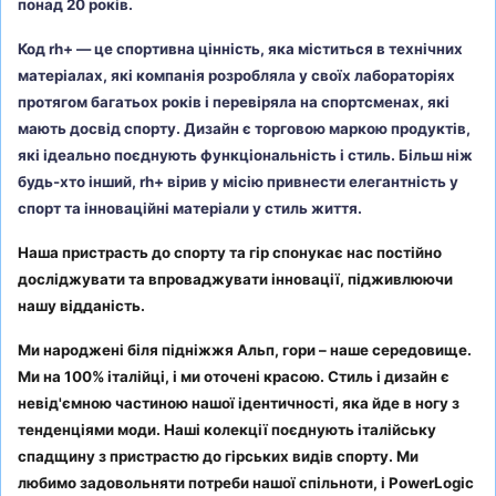
понад 20 років.
Код rh+ — це спортивна цінність, яка міститься в технічних
матеріалах, які компанія розробляла у своїх лабораторіях
протягом багатьох років і перевіряла на спортсменах, які
мають досвід спорту. Дизайн є торговою маркою продуктів,
які ідеально поєднують функціональність і стиль. Більш ніж
будь-хто інший, rh+ вірив у місію привнести елегантність у
спорт та інноваційні матеріали у стиль життя.
Наша пристрасть до спорту та гір спонукає нас постійно
досліджувати та впроваджувати інновації, підживлюючи
нашу відданість.
Ми народжені біля підніжжя Альп, гори – наше середовище.
Ми на 100% італійці, і ми оточені красою. Стиль і дизайн є
невід'ємною частиною нашої ідентичності, яка йде в ногу з
тенденціями моди. Наші колекції поєднують італійську
спадщину з пристрастю до гірських видів спорту. Ми
любимо задовольняти потреби нашої спільноти, і PowerLogic