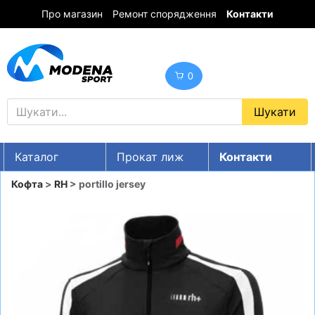
Про магазин
Ремонт спорядження
Контакти
0
Каталог
Прокат лиж
Контакти
UA
RU
EN
Кофта
>
RH
> portillo jersey
Знижки
ГІРСЬКІ ЛИЖІ
СНОУБОРДИ
ОДЯГ
ВЗУТТЯ