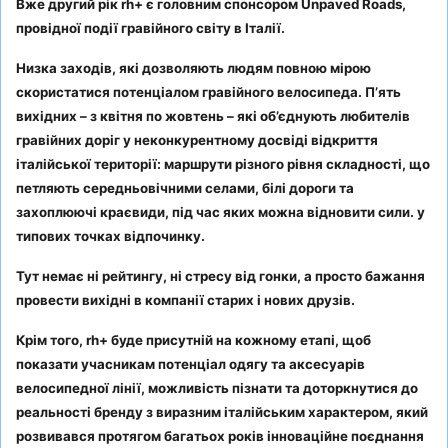
Вже другий рік rh+ є головним спонсором Unpaved Roads,
провідної події гравійного світу в Італії.
Низка заходів, які дозволяють людям повною мірою
скористатися потенціалом гравійного велосипеда. П’ять
вихідних – з квітня по жовтень – які об’єднують любителів
гравійних доріг у неконкурентному досвіді відкриття
італійської території: маршрути різного рівня складності, що
петляють середньовічними селами, білі дороги та
захоплюючі краєвиди, під час яких можна відновити сили. у
типових точках відпочинку.
Тут немає ні рейтингу, ні стресу від гонки, а просто бажання
провести вихідні в компанії старих і нових друзів.
Крім того, rh+ буде присутній на кожному етапі, щоб
показати учасникам потенціал одягу та аксесуарів
велосипедної лінії, можливість пізнати та доторкнутися до
реальності бренду з виразним італійським характером, який
розвивався протягом багатьох років інноваційне поєднання