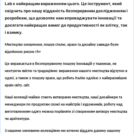
Lab є найкращим вираженням цього. Це інструмент, який
свідчить про нашу відданість безперервним дослідженням і
розробкам, що дозволяє нам впроваджувати інновації та
досягати найкращих вимог до продуктивності як влітку, так
і взимку.
Мистецтво оновлення, пошук стилю, краси та дизайну завжди були
відмінною рисою rh+
Це виражається в безперервному пошуку інновацій у тканинах, не
нехтуючи якістю та традиціями: вираження нашого мистецтва відчутно в
одязі, а також у пошуку краси, що робить Італію однією з найкрасивіших
країн світу. світ.
Наші колекції майже стають витворами мистецтва, наші дизайнери та
менеджери по продуктам схожі на майстрів і художників, роботу над
виготовленням одягу можна порівняти зі створенням витвору мистецтва
чи архітектури.
З нашими зимовими колекціями ми хочемо віддати данину нашому