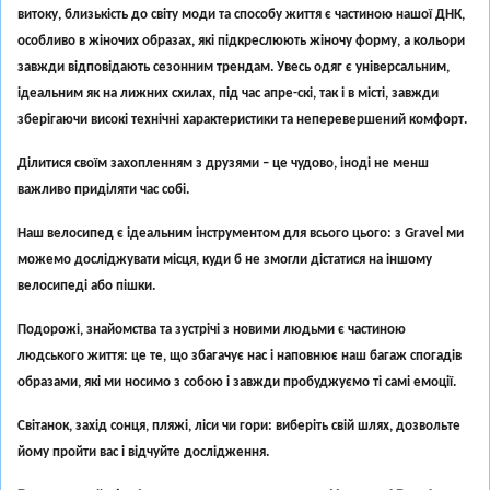
витоку, близькість до світу моди та способу життя є частиною нашої ДНК,
особливо в жіночих образах, які підкреслюють жіночу форму, а кольори
завжди відповідають сезонним трендам. Увесь одяг є універсальним,
ідеальним як на лижних схилах, під час апре-скі, так і в місті, завжди
зберігаючи високі технічні характеристики та неперевершений комфорт.
Ділитися своїм захопленням з друзями – це чудово, іноді не менш
важливо приділяти час собі.
Наш велосипед є ідеальним інструментом для всього цього: з Gravel ми
можемо досліджувати місця, куди б не змогли дістатися на іншому
велосипеді або пішки.
Подорожі, знайомства та зустрічі з новими людьми є частиною
людського життя: це те, що збагачує нас і наповнює наш багаж спогадів
образами, які ми носимо з собою і завжди пробуджуємо ті самі емоції.
Світанок, захід сонця, пляжі, ліси чи гори: виберіть свій шлях, дозвольте
йому пройти вас і відчуйте дослідження.