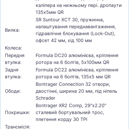
каліпера на нижньому пері. дропаути
135x5мм QR
SR Suntour XCT 30, пружинна,
налаштування переднавантаження,
Вилка:
гідравлічне блокування (Lock-Out),
офсет 42 мм, хід 100 мм
Колеса:
Передня
Formula DC20 алюмінієва, кріплення
втулка:
ротора на 6 болтів, 5x100мм QR
Задня
Formula DC22 алюмінієва, кріплення
втулка:
ротора на 6 болтів, 135x5 мм QR
Bontrager Connection 32 отвори,
Ободи:
двостінні, ширина 20 мм, під ніпель
Schrader
Bontrager XR2 Comp, 29"x2.20"
Покришки:
сталевий бортувальний трос,
плетення корду 30 TPI
Трансмісія: