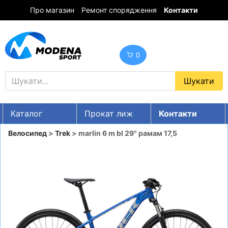
Про магазин
Ремонт спорядження
Контакти
0
Каталог
Прокат лиж
Контакти
UA
RU
EN
Велосипед
>
Trek
> marlin 6 m bl 29" рамам 17,5
Знижки
ГІРСЬКІ ЛИЖІ
СНОУБОРДИ
ОДЯГ
ВЗУТТЯ