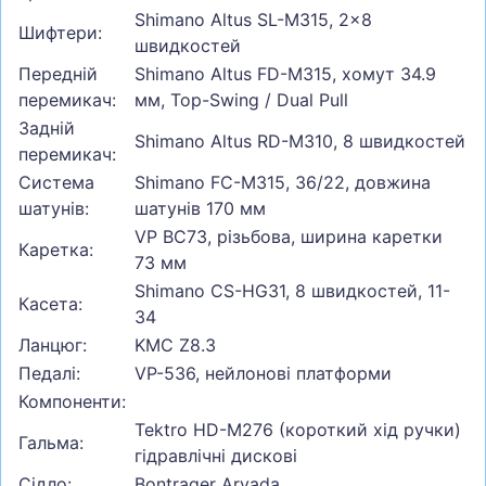
Shimano Altus SL-M315, 2x8
Шифтери:
швидкостей
Передній
Shimano Altus FD-M315, хомут 34.9
перемикач:
мм, Top-Swing / Dual Pull
Задній
Shimano Altus RD-M310, 8 швидкостей
перемикач:
Система
Shimano FC-M315, 36/22, довжина
шатунів:
шатунів 170 мм
VP BC73, різьбова, ширина каретки
Каретка:
73 мм
Shimano CS-HG31, 8 швидкостей, 11-
Касета:
34
Ланцюг:
KMC Z8.3
Педалі:
VP-536, нейлонові платформи
Компоненти:
Tektro HD-M276 (короткий хід ручки)
Гальма:
гідравлічні дискові
Сідло:
Bontrager Arvada