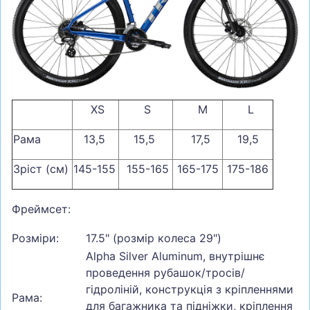
СУМКИ
ШОЛОМИ, ЗАХИСТ, ОКУЛЯРИ
БІГ, ФІТНЕС, М'ЯЧІ
ВЕЛОСИПЕДИ
XS
S
M
L
САМОКАТИ
ТЕНІС, БАДМІНТОН
Рама
13,5
15,5
17,5
19,5
ВОДНІ ВИДИ СПОРТУ
Зріст (см)
145-155
155-165
165-175
175-186
ТУРИЗМ
Фреймсет:
Розміри:
17.5" (розмір колеса 29")
Alpha Silver Aluminum, внутрішнє
проведення рубашок/тросів/
гідроліній, конструкція з кріпленнями
Рама:
для багажника та підніжки, кріплення