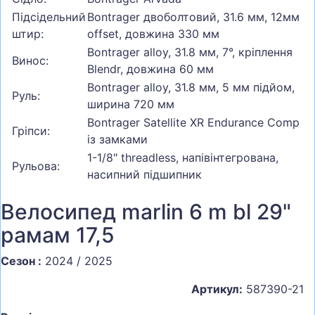
Підсідельний
Bontrager двоболтовий, 31.6 мм, 12мм
штир:
offset, довжина 330 мм
Bontrager alloy, 31.8 мм, 7°, кріплення
Винос:
Blendr, довжина 60 мм
Bontrager alloy, 31.8 мм, 5 мм підйом,
Руль:
ширина 720 мм
Bontrager Satellite XR Endurance Comp
Гріпси:
із замками
1-1/8" threadless, напівінтегрована,
Рульова:
насипний підшипник
Велосипед marlin 6 m bl 29"
рамам 17,5
Сезон :
2024 / 2025
Артикул:
587390-21