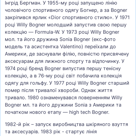
Інгрід Бергман. У 1955-му році запущено лінію
чоловічого спортивного одягу Богнер, а за Bogner
закріпився ярлик «Dior спортивного стилю». У 1971
році Willy Bogner молодший запустив свою першу
колекцію — Formula-W. У 1973 році Willy Bogner
мол. та його дружина Sonia Bogner (екс-фото
модель та асистентка Valentino) переїхали до
Америки, де заснували філію, повністю присвячену
аксесуарам для лижного спорту та відпочинку. У
1974 році бренд Bogner випустив першу тенісну
колекцію, а в 76-му році світ побачила колекція
одягу для гольфу. У 1977 році Willy Bogner старший
помер після тривалої хвороби. Однак життя
тривало. 1980 ознаменувався поверненням Willy
Bogner мл. та його дружини Sonia з Америки та
початком нового етапу — high tech Bogner.
1982-й рік – запуск виробництва шкіряного взуття
та аксесуарів. 1983 рік - стартує лінія