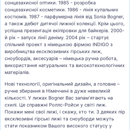
сонцезахисної оптики. 1985 - розробка
сонцезахисної косметики. 1986 - лінія купальних
костюмів. 1987 - парфумерна лінія від Sonia Bogner,
а також дебют дитячої лижної колекції. Крім цього,
успішна презентація екіпіровки для байкерів. 2000-
й рік – запуск лінії деніму. 2004 рік – стартує
спільний проект з німецькою фірмою INDIGO з
виробництва ексклюзивних гірських лиж,
сноубордів, аксесуарів – німецька ручна робота,
використання натуральних та високотехнологічних
матеріалів.
Нові технології, оригінальний дизайн, а головне –
ручне збирання в Німеччині в дуже невеликій
кількості. У лижах Bogner Вас запам'ятають на
схилі. Це справжні Роллс-Ройси у світі лиж.
Покажи мені свої лижі, і скажу, хто ти. З деяких пір
ексклюзивні гірські лижі та сноуборди можуть
стати показником Вашого високого статусу у