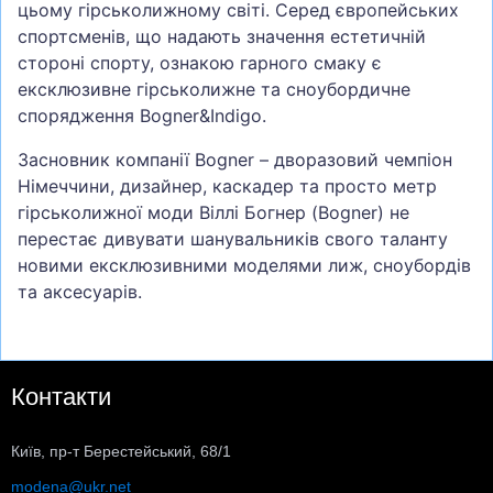
цьому гірськолижному світі. Серед європейських
спортсменів, що надають значення естетичній
стороні спорту, ознакою гарного смаку є
ексклюзивне гірськолижне та сноубордичне
спорядження Bogner&Indigo.
Засновник компанії Bogner – дворазовий чемпіон
Німеччини, дизайнер, каскадер та просто метр
гірськолижної моди Віллі Богнер (Bogner) не
перестає дивувати шанувальників свого таланту
новими ексклюзивними моделями лиж, сноубордів
та аксесуарів.
Контакти
Київ, пр-т Берестейський, 68/1
modena@ukr.net