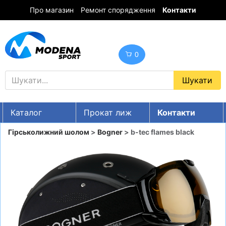
Про магазин
Ремонт спорядження
Контакти
0
Каталог
Прокат лиж
Контакти
UA
RU
EN
Гірськолижний шолом
>
Bogner
> b-tec flames black
Знижки
ГІРСЬКІ ЛИЖІ
СНОУБОРДИ
ОДЯГ
ВЗУТТЯ