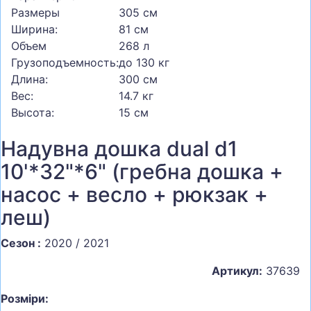
Размеры
305 см
Ширина:
81 см
Объем
268 л
Грузоподъемность:
до 130 кг
Длина:
300 см
Вес:
14.7 кг
Высота:
15 см
Надувна дошка dual d1
10'*32"*6" (гребна дошка +
насос + весло + рюкзак +
леш)
Сезон :
2020 / 2021
Артикул:
37639
Розміри: