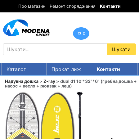
Про магазин
Ремонт спорядження
Контакти
0
Каталог
Прокат лиж
Контакти
UA
RU
EN
Надувна дошка
>
Z-ray
> dual d1 10'*32"*6" (гребна дошка +
насос + весло + рюкзак + леш)
Знижки
ГІРСЬКІ ЛИЖІ
СНОУБОРДИ
ОДЯГ
ВЗУТТЯ