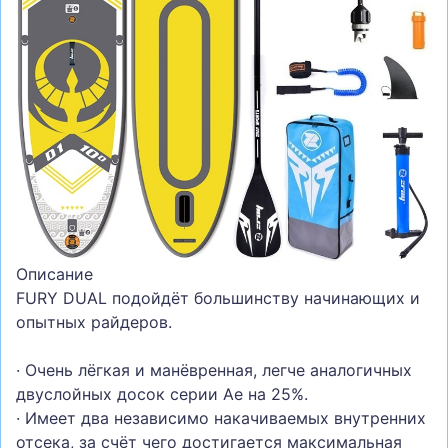
СУМКИ
ШОЛОМИ, ЗАХИСТ, ОКУЛЯРИ
БІГ, ФІТНЕС, М'ЯЧІ
ВЕЛОСИПЕДИ
САМОКАТИ
ТЕНІС, БАДМІНТОН
ВОДНІ ВИДИ СПОРТУ
ТУРИЗМ
Описание
FURY DUAL подойдёт большинству начинающих и
опытных райдеров.
· Очень лёгкая и манёвренная, легче аналогичных
двуслойных досок серии Ае на 25%.
· Имеет два независимо накачиваемых внутренних
отсека, за счёт чего достигается максимальная