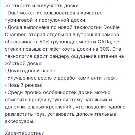
жёсткость и живучесть доски.
· Dual может использоваться в качестве
туринговой и прогулочной доски.
· Доска выполнена по новой технологии Double
Chamber: вторая отдельная внутренняя камера
обеспечивает 50% грузоподьемности САПа, её
стенки повышают жёсткость доски на 30%. Эта
технология дарит райдеру ощущение катания на
жёсткой доске!
· Двухходовой насос.
· Улучшенное весло с доработками анти-люфт.
· Новый рюкзак.
· Среди прочих особенностей доски можно
отметить продвинутую систему багажных и
дополнительных креплений , что позволит удобно
разместить груз, установить дополнительные
аксессуары.
Характеристики