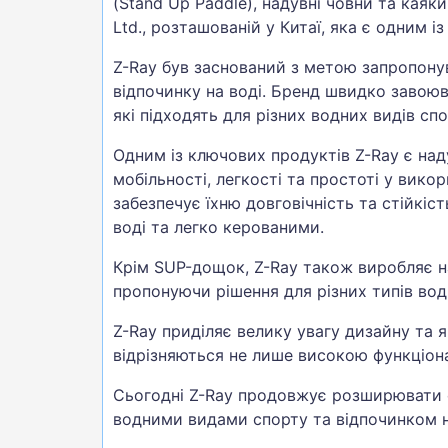
(Stand Up Paddle), надувні човни та каяки
Ltd., розташованій у Китаї, яка є одним і
Z-Ray був заснований з метою запропонув
відпочинку на воді. Бренд швидко завоюв
які підходять для різних водних видів спо
Одним із ключових продуктів Z-Ray є над
мобільності, легкості та простоті у вико
забезпечує їхню довговічність та стійкі
воді та легко керованими.
Крім SUP-дощок, Z-Ray також виробляє над
пропонуючи рішення для різних типів вод
Z-Ray приділяє велику увагу дизайну та я
відрізняються не лише високою функціон
Сьогодні Z-Ray продовжує розширювати св
водними видами спорту та відпочинком н