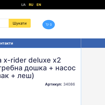
UA
RU
EN
0
нтакти
x-rider deluxe x2
(гребна дошка + насос
зак + леш)
Артикул:
34086