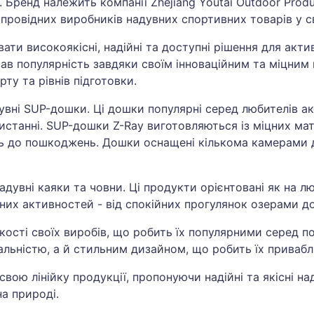
. Бренд належить компанії Zhejiang Youtai Outdoor Produ
з провідних виробників надувних спортивних товарів у св
ати високоякісні, надійні та доступні рішення для акти
ав популярність завдяки своїм інноваційним та міцним
рту та рівнів підготовки.
увні SUP-дошки. Ці дошки популярні серед любителів а
ристанні. SUP-дошки Z-Ray виготовляються із міцних ма
сть до пошкоджень. Дошки оснащені кількома камерами 
увні каяки та човни. Ці продукти орієнтовані як на люб
них активностей - від спокійних прогулянок озерами до
кості своїх виробів, що робить їх популярними серед п
альністю, а й стильним дизайном, що робить їх приваб
ою лінійку продукції, пропонуючи надійні та якісні на
а природі.