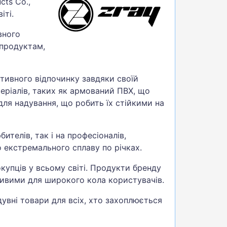
cts Co.,
іті.
вного
 продуктам,
ктивного відпочинку завдяки своїй
теріалів, таких як армований ПВХ, що
для надування, що робить їх стійкими на
ителів, так і на професіоналів,
 екстремального сплаву по річках.
окупців у всьому світі. Продукти бренду
ливими для широкого кола користувачів.
дувні товари для всіх, хто захоплюється