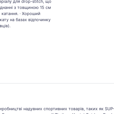
ріалу для drop-stitch, що
єднанні з товщиною 15 см
 катання. · Хороший
кату на базах відпочинку
вців).
 виробництві надувних спортивних товарів, таких як SU