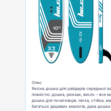
БІГ, ФІТНЕС, М'ЯЧІ
ВЕЛОСИПЕДИ
САМОКАТИ
ТЕНІС, БАДМІНТОН
ВОДНІ ВИДИ СПОРТУ
ТУРИЗМ
Опис
Якісна дошка для райдерів середньої ва
повністю: дошка, рюкзак, весло – все м
дошка для початківців: легка, стійка, ма
багатьох дешевих аналогів, дана дошка