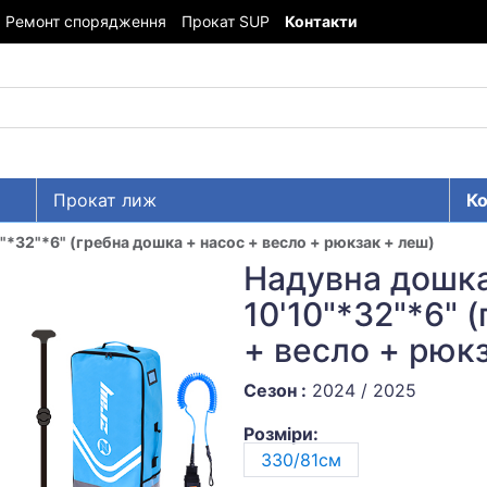
Ремонт спорядження
Прокат SUP
Контакти
Прокат лиж
Ко
10"*32"*6" (гребна дошка + насос + весло + рюкзак + леш)
Надувна дошка 
10'10"*32"*6" 
+ весло + рюк
Сезон :
2024 / 2025
Розміри:
330/81см