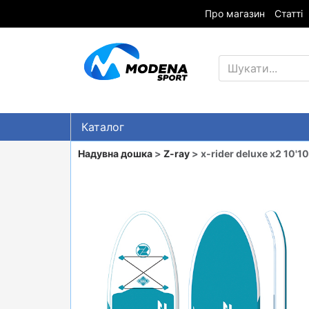
Про магазин
Статті
Каталог
Знижки
Надувна дошка
>
Z-ray
> x-rider deluxe x2 10'
ГІРСЬКІ ЛИЖІ
СНОУБОРДИ
ОДЯГ
ВЗУТТЯ
СУМКИ
ШОЛОМИ, ЗАХИСТ, ОКУЛЯРИ