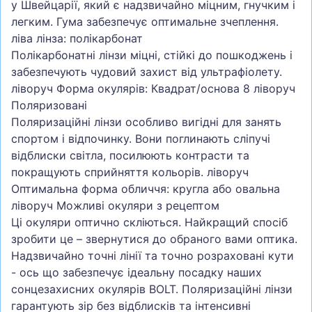
у Швейцарії, який є надзвичайно міцним, гнучким і
легким. Гума забезпечує оптимальне зчеплення.
ліва лінза: полікарбонат
Полікарбонатні лінзи міцні, стійкі до пошкоджень і
забезпечують чудовий захист від ультрафіолету.
ліворуч Форма окулярів: Квадрат/основа 8 ліворуч
Поляризовані
Поляризаційні лінзи особливо вигідні для занять
спортом і відпочинку. Вони поглинають сліпучі
відблиски світла, посилюють контрасти та
покращують сприйняття кольорів. ліворуч
Оптимальна форма обличчя: кругла або овальна
ліворуч Можливі окуляри з рецептом
Ці окуляри оптично скліються. Найкращий спосіб
зробити це – звернутися до обраного вами оптика.
Надзвичайно точні лінії та точно розраховані кути
- ось що забезпечує ідеальну посадку наших
сонцезахисних окулярів BOLT. Поляризаційні лінзи
гарантують зір без відблисків та інтенсивні