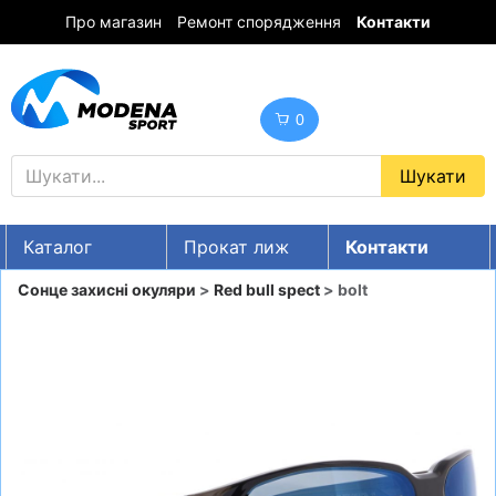
Про магазин
Ремонт спорядження
Контакти
0
Каталог
Прокат лиж
Контакти
UA
RU
EN
Сонце захисні окуляри
>
Red bull spect
> bolt
Знижки
ГІРСЬКІ ЛИЖІ
СНОУБОРДИ
ОДЯГ
ВЗУТТЯ