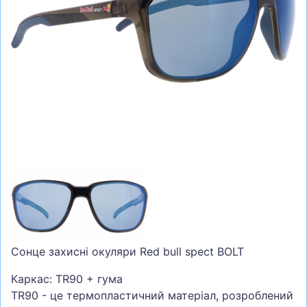
СУМКИ
ШОЛОМИ, ЗАХИСТ, ОКУЛЯРИ
БІГ, ФІТНЕС, М'ЯЧІ
ВЕЛОСИПЕДИ
САМОКАТИ
ТЕНІС, БАДМІНТОН
ВОДНІ ВИДИ СПОРТУ
ТУРИЗМ
Сонце захисні окуляри Red bull spect BOLT
Каркас: TR90 + гума
TR90 - це термопластичний матеріал, розроблений