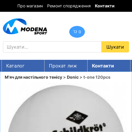
Про магазин
Ремонт спорядження
Контакти
0
Каталог
Прокат лиж
Контакти
UA
RU
EN
М'яч для настільного тенісу
>
Donic
> t-one 120pcs
Знижки
ГІРСЬКІ ЛИЖІ
СНОУБОРДИ
ОДЯГ
ВЗУТТЯ