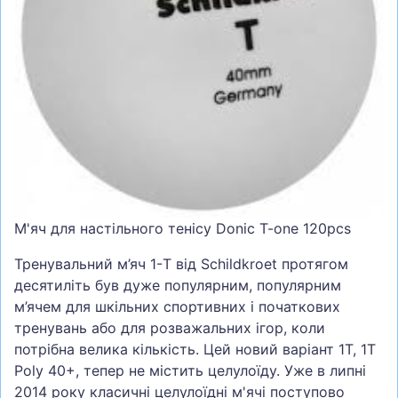
СУМКИ
ШОЛОМИ, ЗАХИСТ, ОКУЛЯРИ
БІГ, ФІТНЕС, М'ЯЧІ
ВЕЛОСИПЕДИ
САМОКАТИ
ТЕНІС, БАДМІНТОН
ВОДНІ ВИДИ СПОРТУ
М'яч для настільного тенісу Donic T-one 120pcs
ТУРИЗМ
Тренувальний м’яч 1-T від Schildkroet протягом
десятиліть був дуже популярним, популярним
м’ячем для шкільних спортивних і початкових
тренувань або для розважальних ігор, коли
потрібна велика кількість. Цей новий варіант 1T, 1T
Poly 40+, тепер не містить целулоїду. Уже в липні
2014 року класичні целулоїдні м'ячі поступово