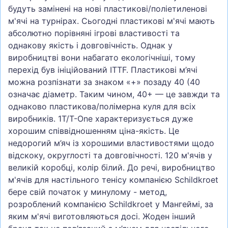
будуть замінені на нові пластикові/поліетиленові
м'ячі на турнірах. Сьогодні пластикові м'ячі мають
абсолютно порівняні ігрові властивості та
однакову якість і довговічність. Однак у
виробництві вони набагато екологічніші, тому
перехід був ініційований ITTF. Пластикові м’ячі
можна розпізнати за знаком «+» позаду 40 (40
означає діаметр. Таким чином, 40+ — це завжди та
однаково пластикова/полімерна куля для всіх
виробників. 1T/T-One характеризується дуже
хорошим співвідношенням ціна-якість. Це
недорогий м’яч із хорошими властивостями щодо
відскоку, округлості та довговічності. 120 м'ячів у
великій коробці, колір білий. До речі, виробництво
м'ячів для настільного тенісу компанією Schildkroet
бере свій початок у минулому - метод,
розроблений компанією Schildkroet у Мангеймі, за
яким м'ячі виготовляються досі. Жоден інший