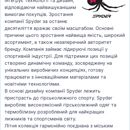
інтегрує технології та дизайн,
відповідаючи найвишуканішим
вимогам покупців. Зростання
компанії Spyder за останнє
десятиліття вражає своїм масштабом. Основні
причини цього зростання найвища якість, широкий
асортимент, а також незаперечний авторитет
бренду. Компанія займає лідируючі позиції у
спортивній індустрії. Для підтримки цих позицій
створено динамічну команду, зосереджену на
унікальних виробничих концепціях, готову
працювати з інноваційними матеріалами та
новітніми технологіями.
В основі дизайну компанії Spyder лежить
пристрасть до гірськолижного спорту. Spyder
виробляє високоякісний гірськолижний одяг та
термобілизну розроблений для найкращих
лижників та спортсменів світу.
Літня колекція гармонійно поєднана з міським