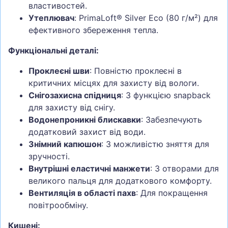
властивостей.
Утеплювач
: PrimaLoft® Silver Eco (80 г/м²) для
ефективного збереження тепла.
Функціональні деталі:
Проклеєні шви
: Повністю проклеєні в
критичних місцях для захисту від вологи.
Снігозахисна спідниця
: З функцією snapback
для захисту від снігу.
Водонепроникні блискавки
: Забезпечують
додатковий захист від води.
Знімний капюшон
: З можливістю зняття для
зручності.
Внутрішні еластичні манжети
: З отворами для
великого пальця для додаткового комфорту.
Вентиляція в області пахв
: Для покращення
повітрообміну.
Кишені: