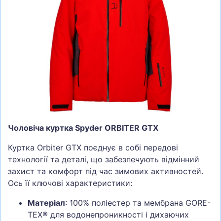
СУМКИ
ШОЛОМИ, ЗАХИСТ, ОКУЛЯРИ
БІГ, ФІТНЕС, М'ЯЧІ
ВЕЛОСИПЕДИ
САМОКАТИ
ТЕНІС, БАДМІНТОН
ВОДНІ ВИДИ СПОРТУ
Чоловіча куртка Spyder ORBITER GTX
ТУРИЗМ
Куртка Orbiter GTX поєднує в собі передові
технології та деталі, що забезпечують відмінний
захист та комфорт під час зимових активностей.
Ось її ключові характеристики:
Матеріал
: 100% поліестер та мембрана GORE-
TEX® для водонепроникності і дихаючих