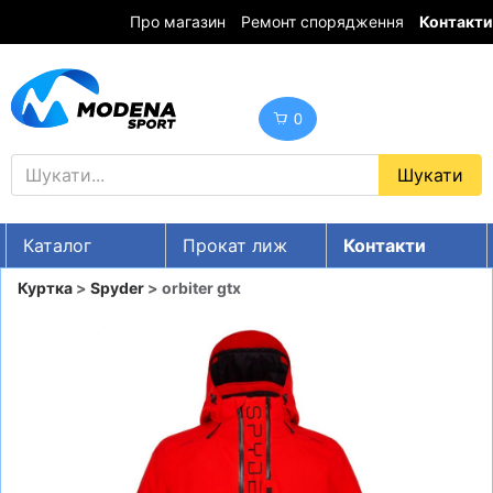
Про магазин
Ремонт спорядження
Контакти
0
Каталог
Прокат лиж
Контакти
UA
RU
EN
Куртка
>
Spyder
> orbiter gtx
Знижки
ГІРСЬКІ ЛИЖІ
СНОУБОРДИ
ОДЯГ
ВЗУТТЯ