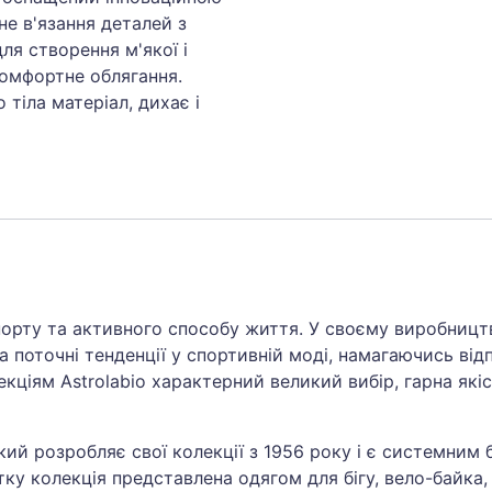
не в'язання деталей з
ля створення м'якої і
Комфортне облягання.
 тіла матеріал, дихає і
спорту та активного способу життя. У своєму виробницт
а поточні тенденції у спортивній моді, намагаючись від
кціям Astrolabio характерний великий вибір, гарна якіс
ий розробляє свої колекції з 1956 року і є системним б
ітку колекція представлена одягом для бігу, вело-байка, 