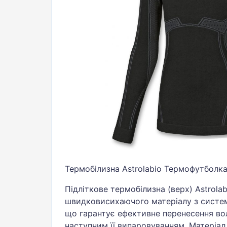
БІГ, ФІТНЕС, М'ЯЧІ
ВЕЛОСИПЕДИ
САМОКАТИ
ТЕНІС, БАДМІНТОН
ВОДНІ ВИДИ СПОРТУ
ТУРИЗМ
Термобілизна Astrolabio Термофутболк
Підліткове термобілизна (верх) Astrola
швидковисихаючого матеріалу з систе
що гарантує ефективне перенесення вол
наступним її випаровуванням. Матеріа