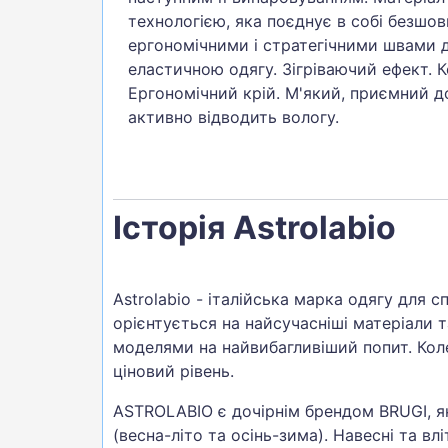
технологією, яка поєднує в собі безшов
ергономічними і стратегічними швами д
еластичною одягу. Зігріваючий ефект. 
Ергономічний крій. М'який, приємний до
активно відводить вологу.
Історія Astrolabio
Astrolabio - італійська марка одягу для 
орієнтується на найсучасніші матеріали т
моделями на найвибагливіший попит. Коле
ціновий рівень.
ASTROLABIO є дочірнім брендом BRUGI, як
(весна-літо та осінь-зима). Навесні та вл