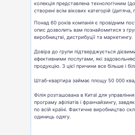
колекція представлена технологічним (д
створені всім вікових категорій (дитяча, 
Понад 60 років компанія є провідним по
опис дозволить вам познайомитися з гру
виробництві, дистрибуції та маркетингу.
Довіра до групи підтверджується дієвим
ефективними послугами, які задовольняю
продукцію. З цієї причини все більше і 
Штаб-квартира займає площу 50 000 ква
Філія розташована в Китаї для управлінн
програму афіліатів і франчайзингу, завд
по всій країні. Фактичне виробництво ск
одиниць одягу.