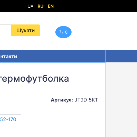
UA
RU
EN
0
нтакти
 термофутболка
Артикул:
JT9D 5KT
152-170