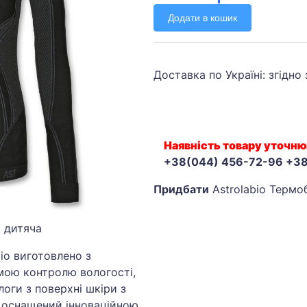
Додати в кошик
Доставка по Україні: згідно
Наявність товару уточню
+38(044) 456-72-96 +3
Придбати
Astrolabio Термоб
а дитяча
bio виготовлено з
мою контролю вологості,
оги з поверхні шкіри з
л оснащений інноваційною