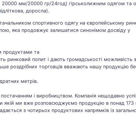
о 20000 мм/20000 гр/24год) гірськолижним одягом та о
підліткова, доросла).
стачальником спортивного одягу на європейському рин
пою, яка продовжує залишатися синонімом досвіду у
и продуктами та
ть ринковий попит і дають громадськості можливість 
більше роздрібних торговців вважають нашу продукцію б
дратних метрів.
я постачанням і виробництвом. Компанія нещодавно усп
яки якій ми вже розповсюджуємо продукцію в понад 173
ладається з чотирьох продуктових напрямків із загальн