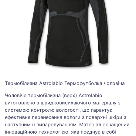
СУМКИ
ШОЛОМИ, ЗАХИСТ, ОКУЛЯРИ
БІГ, ФІТНЕС, М'ЯЧІ
ВЕЛОСИПЕДИ
САМОКАТИ
ТЕНІС, БАДМІНТОН
ВОДНІ ВИДИ СПОРТУ
ТУРИЗМ
Термобілизна Astrolabio Термофутболка чоловіча
Чоловіче термобілизна (верх) Astrolabio
виготовлено з швидковисихаючого матеріалу з
системою контролю вологості, що гарантує
ефективне перенесення вологи з поверхні шкіри з
наступним її випаровуванням. Матеріал оснащений
інноваційною технологією, яка поєднує в собі