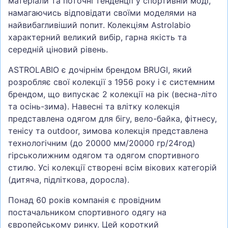
матеріали та поточні тенденції у спортивній моді,
намагаючись відповідати своїми моделями на
найвибагливіший попит. Колекціям Astrolabio
характерний великий вибір, гарна якість та
середній ціновий рівень.
ASTROLABIO є дочірнім брендом BRUGI, який
розробляє свої колекції з 1956 року і є системним
брендом, що випускає 2 колекції на рік (весна-літо
та осінь-зима). Навесні та влітку колекція
представлена одягом для бігу, вело-байка, фітнесу,
тенісу та outdoor, зимова колекція представлена
технологічним (до 20000 мм/20000 гр/24год)
гірськолижним одягом та одягом спортивного
стилю. Усі колекції створені всім вікових категорій
(дитяча, підліткова, доросла).
Понад 60 років компанія є провідним
постачальником спортивного одягу на
європейському ринку. Цей короткий