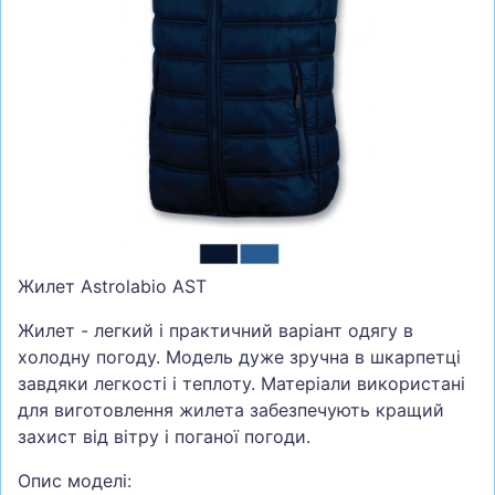
СУМКИ
ШОЛОМИ, ЗАХИСТ, ОКУЛЯРИ
БІГ, ФІТНЕС, М'ЯЧІ
ВЕЛОСИПЕДИ
САМОКАТИ
ТЕНІС, БАДМІНТОН
ВОДНІ ВИДИ СПОРТУ
Жилет Astrolabio AST
ТУРИЗМ
Жилет - легкий і практичний варіант одягу в
холодну погоду. Модель дуже зручна в шкарпетці
завдяки легкості і теплоту. Матеріали використані
для виготовлення жилета забезпечують кращий
захист від вітру і поганої погоди.
Опис моделі: