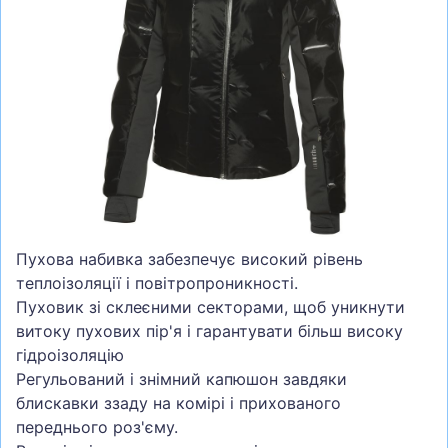
СУМКИ
ШОЛОМИ, ЗАХИСТ, ОКУЛЯРИ
БІГ, ФІТНЕС, М'ЯЧІ
ВЕЛОСИПЕДИ
САМОКАТИ
ТЕНІС, БАДМІНТОН
ВОДНІ ВИДИ СПОРТУ
Пухова набивка забезпечує високий рівень
ТУРИЗМ
теплоізоляції і повітропроникності.
Пуховик зі склеєними секторами, щоб уникнути
витоку пухових пір'я і гарантувати більш високу
гідроізоляцію
Регульований і знімний капюшон завдяки
блискавки ззаду на комірі і прихованого
переднього роз'єму.