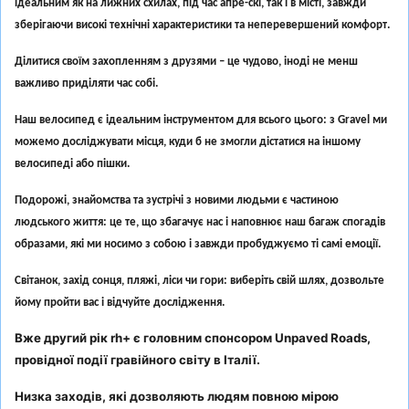
ідеальним як на лижних схилах, під час апре-скі, так і в місті, завжди
зберігаючи високі технічні характеристики та неперевершений комфорт.
Ділитися своїм захопленням з друзями – це чудово, іноді не менш
важливо приділяти час собі.
Наш велосипед є ідеальним інструментом для всього цього: з Gravel ми
можемо досліджувати місця, куди б не змогли дістатися на іншому
велосипеді або пішки.
Подорожі, знайомства та зустрічі з новими людьми є частиною
людського життя: це те, що збагачує нас і наповнює наш багаж спогадів
образами, які ми носимо з собою і завжди пробуджуємо ті самі емоції.
Світанок, захід сонця, пляжі, ліси чи гори: виберіть свій шлях, дозвольте
йому пройти вас і відчуйте дослідження.
Вже другий рік rh+ є головним спонсором Unpaved Roads,
провідної події гравійного світу в Італії.
Низка заходів, які дозволяють людям повною мірою