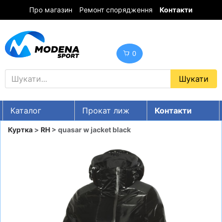
Про магазин
Ремонт спорядження
Контакти
0
Каталог
Прокат лиж
Контакти
UA
RU
EN
Куртка
>
RH
> quasar w jacket black
Знижки
ГІРСЬКІ ЛИЖІ
СНОУБОРДИ
ОДЯГ
ВЗУТТЯ