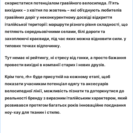
скористатися потенціалом гравійного велосипеда. П’ять
вихідних – з квітня по жовтень – які об’єднують любителів
гравійних доріг у неконкурентному досвіді відкриття
італійської території: маршрути різного рівня складності, що
петляють середньовічними селами, білі дороги та
захоплюючі краєвиди, під час яких можна відновити сили. у
типових точках відпочинку.
Тут немає ні рейтингу, ні стресу від гонки, а просто бажання
провести вихідні в компанії старих і нових друзів.
Крім того, rh+ буде присутній на кожному етапі, щоб
показати учасникам потенціал одягу та аксесуарів
велосипедної лінії, можливість пізнати та доторкнутися до
реальності бренду з виразним італійським характером, який
розвивався протягом багатьох років інноваційне поєднання
ноу-хау для тканин і стилю.