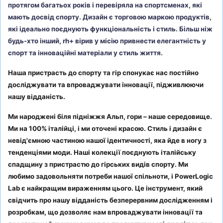
протягом багатьох років і перевіряла на спортсменах, які
мають досвід спорту. Дизайн є торговою маркою продуктів,
які ідеально поєднують функціональність і стиль. Більш ніж
будь-хто інший, rh+ вірив у місію привнести елегантність у
спорт та інноваційні матеріали у стиль життя.
Наша пристрасть до спорту та гір спонукає нас постійно
досліджувати та впроваджувати інновації, підживлюючи
нашу відданість.
Ми народжені біля підніжжя Альп, гори – наше середовище.
Ми на 100% італійці, і ми оточені красою. Стиль і дизайн є
невід'ємною частиною нашої ідентичності, яка йде в ногу з
тенденціями моди. Наші колекції поєднують італійську
спадщину з пристрастю до гірських видів спорту. Ми
любимо задовольняти потреби нашої спільноти, і PowerLogic
Lab є найкращим вираженням цього. Це інструмент, який
свідчить про нашу відданість безперервним дослідженням і
розробкам, що дозволяє нам впроваджувати інновації та