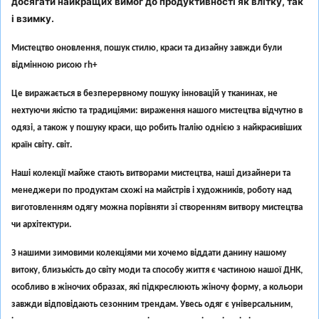
досягати найкращих вимог до продуктивності як влітку, так
і взимку.
Мистецтво оновлення, пошук стилю, краси та дизайну завжди були
відмінною рисою rh+
Це виражається в безперервному пошуку інновацій у тканинах, не
нехтуючи якістю та традиціями: вираження нашого мистецтва відчутно в
одязі, а також у пошуку краси, що робить Італію однією з найкрасивіших
країн світу. світ.
Наші колекції майже стають витворами мистецтва, наші дизайнери та
менеджери по продуктам схожі на майстрів і художників, роботу над
виготовленням одягу можна порівняти зі створенням витвору мистецтва
чи архітектури.
З нашими зимовими колекціями ми хочемо віддати данину нашому
витоку, близькість до світу моди та способу життя є частиною нашої ДНК,
особливо в жіночих образах, які підкреслюють жіночу форму, а кольори
завжди відповідають сезонним трендам. Увесь одяг є універсальним,