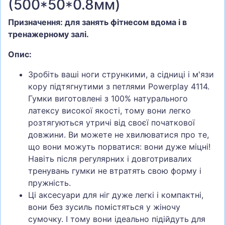
(500*50*0.8мм)
СУМКИ
Призначення: для занять фітнесом вдома і в
ШОЛОМИ, ЗАХИСТ, ОКУЛЯРИ
тренажерному залі.
БІГ, ФІТНЕС, М'ЯЧІ
Опис:
ВЕЛОСИПЕДИ
Зробіть ваші ноги стрункими, а сідниці і м'язи
САМОКАТИ
кору підтягнутими з петлями Powerplay 4114.
Гумки виготовлені з 100% натурального
ТЕНІС, БАДМІНТОН
латексу високої якості, тому вони легко
ВОДНІ ВИДИ СПОРТУ
розтягуються утричі від своєї початкової
ТУРИЗМ
довжини. Ви можете не хвилюватися про те,
що вони можуть порватися: вони дуже міцні!
Навіть після регулярних і довготривалих
тренувань гумки не втратять свою форму і
пружність.
Ці аксесуари для ніг дуже легкі і компактні,
вони без зусиль помістяться у жіночу
сумочку. І тому вони ідеально підійдуть для