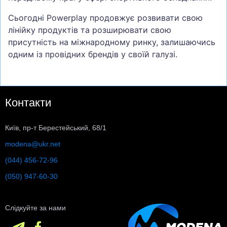
Сьогодні Powerplay продовжує розвивати свою
лінійку продуктів та розширювати свою
присутність на міжнародному ринку, залишаючись
одним із провідних брендів у своїй галузі.
Контакти
Київ, пр-т Берестейський, 68/1
modena@ukr.net
(044) 456-72-96
(050) 947-60-30
Слідкуйте за нами