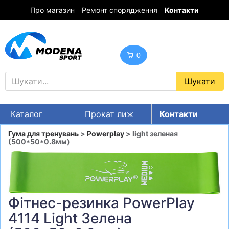
Про магазин
Ремонт спорядження
Контакти
0
Каталог
Прокат лиж
Контакти
UA
RU
EN
Гума для тренувань
>
Powerplay
> light зеленая
(500*50*0.8мм)
Знижки
ГІРСЬКІ ЛИЖІ
СНОУБОРДИ
Фітнес-резинка PowerPlay
ОДЯГ
4114 Light Зелена
ВЗУТТЯ