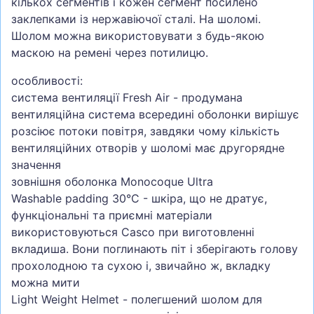
кількох сегментів і кожен сегмент посилено
заклепками із нержавіючої сталі. На шоломі.
Шолом можна використовувати з будь-якою
маскою на ремені через потилицю.
особливості:
система вентиляції Fresh Air - продумана
вентиляційна система всередині оболонки вирішує
розсіює потоки повітря, завдяки чому кількість
вентиляційних отворів у шоломі має другорядне
значення
зовнішня оболонка Monocoque Ultra
Washable padding 30°C - шкіра, що не дратує,
функціональні та приємні матеріали
використовуються Casco при виготовленні
вкладиша. Вони поглинають піт і зберігають голову
прохолодною та сухою і, звичайно ж, вкладку
можна мити
Light Weight Helmet - полегшений шолом для