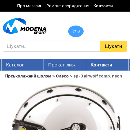
Про магазин
Ремонт спорядження
Контакти
0
Каталог
Прокат лиж
Контакти
UA
RU
EN
Гірськолижний шолом
>
Casco
> sp-3 airwolf comp. neon
Знижки
ГІРСЬКІ ЛИЖІ
СНОУБОРДИ
ОДЯГ
ВЗУТТЯ