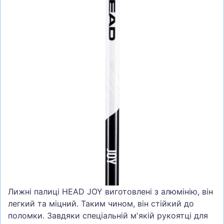
СУМКИ
ШОЛОМИ, ЗАХИСТ, ОКУЛЯРИ
БІГ, ФІТНЕС, М'ЯЧІ
ВЕЛОСИПЕДИ
САМОКАТИ
ТЕНІС, БАДМІНТОН
ВОДНІ ВИДИ СПОРТУ
ТУРИЗМ
Лижні палиці HEAD JOY виготовлені з алюмінію, він
легкий та міцний.
Таким чином, він стійкий до
поломки.
Завдяки спеціальній м'якій рукоятці для