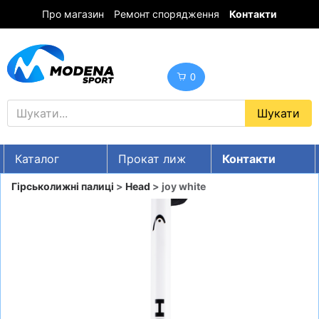
Про магазин
Ремонт спорядження
Контакти
0
Каталог
Прокат лиж
Контакти
UA
RU
EN
Гірськолижні палиці
>
Head
> joy white
Знижки
ГІРСЬКІ ЛИЖІ
СНОУБОРДИ
ОДЯГ
ВЗУТТЯ