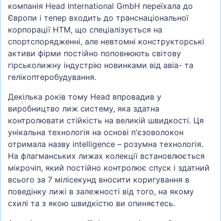
компанія Head International GmbH переїхала до
Європи і тепер входить до транснаціональної
корпорації HTM, що спеціалізується на
спортспорядженні, але невтомні конструкторські
активи фірми постійно поповнюють світову
гірськолижну індустрію новинками від авіа- та
гелікоптеробудування.
Декілька років тому Head впровадив у
виробництво лиж систему, яка здатна
контролювати стійкість на великій швидкості. Ця
унікальна технологія на основі п'єзоволокон
отримала назву intelligence – розумна технологія.
На флагманських лижах колекції встановлюється
мікрочіп, який постійно контролює спуск і здатний
всього за 7 мілісекунд вносити коригування в
поведінку лижі в залежності від того, на якому
схилі та з якою швидкістю ви опиняєтесь.