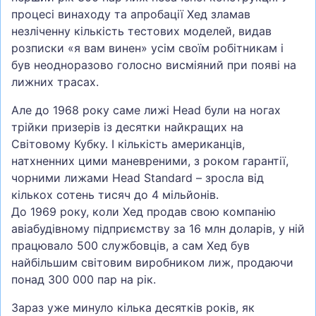
процесі винаходу та апробації Хед зламав
незліченну кількість тестових моделей, видав
розписки «я вам винен» усім своїм робітникам і
був неодноразово голосно висміяний при появі на
лижних трасах.
Але до 1968 року саме лижі Head були на ногах
трійки призерів із десятки найкращих на
Світовому Кубку. І кількість американців,
натхненних цими маневреними, з роком гарантії,
чорними лижами Head Standard – зросла від
кількох сотень тисяч до 4 мільйонів.
До 1969 року, коли Хед продав свою компанію
авіабудівному підприємству за 16 млн доларів, у ній
працювало 500 службовців, а сам Хед був
найбільшим світовим виробником лиж, продаючи
понад 300 000 пар на рік.
Зараз уже минуло кілька десятків років, як