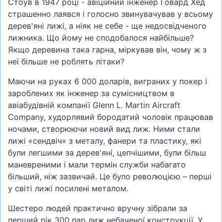
Стоув в 1947 році - авіційний інженер Говард Хед
страшенно лаявся і голосно звинувачував у всьому
дерев'яні лижі, а ніяк не себе - ще недосвідченого
лижника. Що йому не сподобалося найбільше?
Якщо деревина така гарна, міркував він, чому ж з
неї більше не роблять літаки?
Маючи на руках 6 000 доларів, виграних у покер і
зароблених як інженер за сумісництвом в
авіабудівній компанії Glenn L. Martin Aircraft
Company, худорлявий бородатий чоловік працював
ночами, створюючи новий вид лиж. Ними стали
лижі «сендвіч» з металу, фанери та пластику, які
були легшими за дерев'яні, цепчішими, були більш
маневреними і мали термін служби набагато
більший, ніж зазвичай. Це було революцією – перші
у світі лижі посилені металом.
Шестеро людей практично вручну зібрали за
перший рік 300 пар лиж небаченої конструкції. У