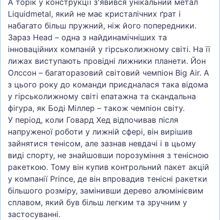
А торік у конструкції з'явився унікальний метал
Liquidmetal, який не має кристалічних ґрат і
набагато більш пружний, ніж його попередники.
Зараз Head – одна з найдинамічніших та
інноваційних компаній у гірськолижному світі. На її
лижах виступають провідні лижники планети. Йон
Олссон – багаторазовий світовий чемпіон Big Air. А
з цього року до команди приєдналася така відома
у гірськолижному світі епатажна та скандальна
фігура, як Боді Міллер – також чемпіон світу.
У період, коли Говард Хед відпочивав після
напруженої роботи у лижній сфері, він вирішив
зайнятися тенісом, але зазнав невдачі і в цьому
виді спорту, не знайшовши порозуміння з тенісною
ракеткою. Тому він купив контрольний пакет акцій
у компанії Prince, де він впровадив тенісні ракетки
більшого розміру, замінивши дерево алюмінієвим
сплавом, який був більш легким та зручним у
застосуванні.