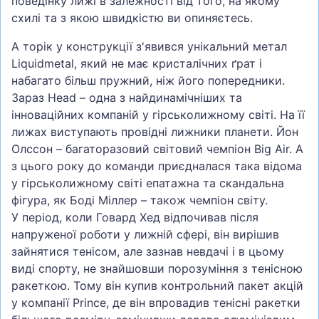
поведінку лижі в залежності від того, на якому
схилі та з якою швидкістю ви опиняєтесь.
А торік у конструкції з'явився унікальний метал
Liquidmetal, який не має кристалічних ґрат і
набагато більш пружний, ніж його попередники.
Зараз Head – одна з найдинамічніших та
інноваційних компаній у гірськолижному світі. На її
лижах виступають провідні лижники планети. Йон
Олссон – багаторазовий світовий чемпіон Big Air. А
з цього року до команди приєдналася така відома
у гірськолижному світі епатажна та скандальна
фігура, як Боді Міллер – також чемпіон світу.
У період, коли Говард Хед відпочивав після
напруженої роботи у лижній сфері, він вирішив
зайнятися тенісом, але зазнав невдачі і в цьому
виді спорту, не знайшовши порозуміння з тенісною
ракеткою. Тому він купив контрольний пакет акцій
у компанії Prince, де він впровадив тенісні ракетки