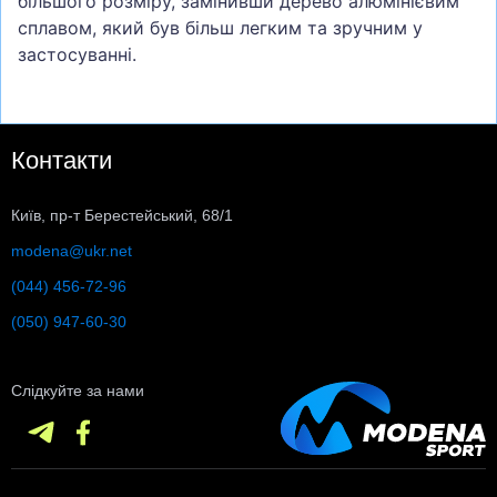
більшого розміру, замінивши дерево алюмінієвим
сплавом, який був більш легким та зручним у
застосуванні.
Контакти
Київ, пр-т Берестейський, 68/1
modena@ukr.net
(044) 456-72-96
(050) 947-60-30
Слідкуйте за нами