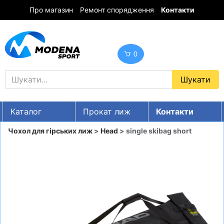
Про магазин
Ремонт спорядження
Контакти
0
Каталог
Прокат лиж
Контакти
UA
RU
EN
Чохол для гірських лиж
>
Head
> single skibag short
Знижки
ГІРСЬКІ ЛИЖІ
СНОУБОРДИ
ОДЯГ
ВЗУТТЯ