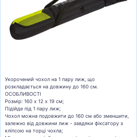
СУМКИ
ШОЛОМИ, ЗАХИСТ, ОКУЛЯРИ
БІГ, ФІТНЕС, М'ЯЧІ
ВЕЛОСИПЕДИ
САМОКАТИ
ТЕНІС, БАДМІНТОН
ВОДНІ ВИДИ СПОРТУ
Укорочений чохол на 1 пару лиж, що
ТУРИЗМ
розкладається на довжину до 160 см.
ОСОБЛИВОСТІ
Розмір: 160 х 12 х 19 см;
Підійде під 1 пару лиж;
Чохол можна подовжити до 160 см або зменшити,
залежно від довжини лиж - завдяки фіксатору з
кліпсою на торці чохла;