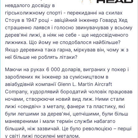
невдалого досвіду в
гірськолижному спорті - перекиданні на схилах
Стоув в 1947 році - авіційний інженер Говард Хед
страшенно лаявся і голосно звинувачував у всьому
дерев'яні лижі, а ніяк не себе - ще недосвідченого
лижника. Що йому не сподобалося найбільше?
Якщо деревина така гарна, міркував він, чому ж з
неї більше не роблять літаки?
Маючи на руках 6 000 доларів, виграних у покер і
зароблених як інженер за сумісництвом в
авіабудівній компанії Glenn L. Martin Aircraft
Company, худорлявий бородатий чоловік працював
ночами, створюючи новий вид лиж. Ними стали
лижі «сендвіч» з металу, фанери та пластику, які
були легшими за дерев'яні, цепчішими, були більш
маневреними і мали термін служби набагато
більший, ніж зазвичай. Це було революцією – перші
у світі лижі посилені металом.