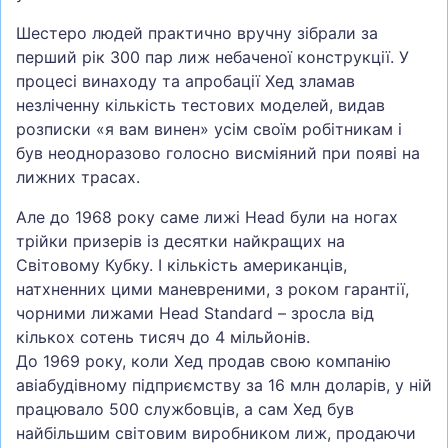
Шестеро людей практично вручну зібрали за
перший рік 300 пар лиж небаченої конструкції. У
процесі винаходу та апробації Хед зламав
незліченну кількість тестових моделей, видав
розписки «я вам винен» усім своїм робітникам і
був неодноразово голосно висміяний при появі на
лижних трасах.
Але до 1968 року саме лижі Head були на ногах
трійки призерів із десятки найкращих на
Світовому Кубку. І кількість американців,
натхненних цими маневреними, з роком гарантії,
чорними лижами Head Standard – зросла від
кількох сотень тисяч до 4 мільйонів.
До 1969 року, коли Хед продав свою компанію
авіабудівному підприємству за 16 млн доларів, у ній
працювало 500 службовців, а сам Хед був
найбільшим світовим виробником лиж, продаючи