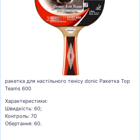
СУМКИ
ШОЛОМИ, ЗАХИСТ, ОКУЛЯРИ
БІГ, ФІТНЕС, М'ЯЧІ
ВЕЛОСИПЕДИ
САМОКАТИ
ТЕНІС, БАДМІНТОН
ВОДНІ ВИДИ СПОРТУ
ракетка для настільного тенісу donic Ракетка Top
ТУРИЗМ
Teams 600
Характеристики:
Швидкість: 60;
Контроль: 70
Обертання: 60.