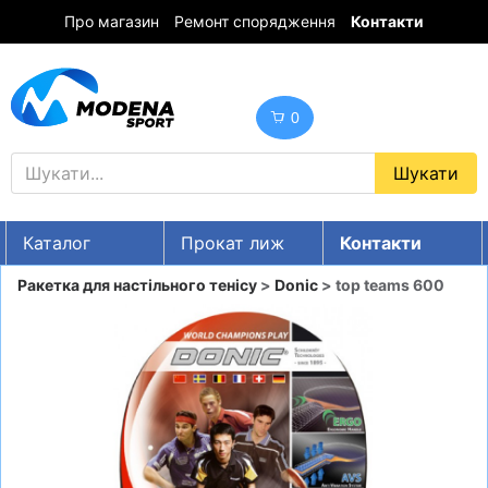
Про магазин
Ремонт спорядження
Контакти
0
Каталог
Прокат лиж
Контакти
UA
RU
EN
Ракетка для настільного тенісу
>
Donic
> top teams 600
Знижки
ГІРСЬКІ ЛИЖІ
СНОУБОРДИ
ОДЯГ
ВЗУТТЯ