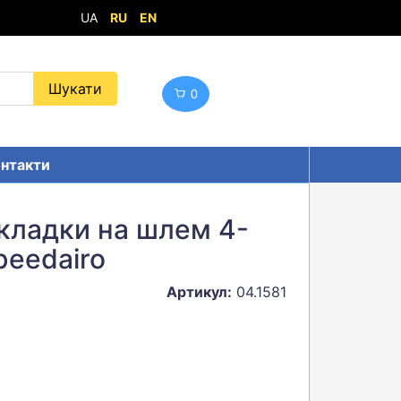
UA
RU
EN
0
нтакти
кладки на шлем 4-
peedairo
Артикул:
04.1581