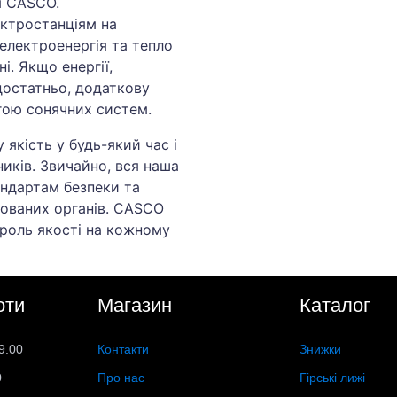
я CASCO.
ктростанціям на
лектроенергія та тепло
і. Якщо енергії,
достатньо, додаткову
гою сонячних систем.
якість у будь-який час і
ників. Звичайно, вся наша
андартам безпеки та
кованих органів. CASCO
троль якості на кожному
оти
Магазин
Каталог
9.00
Контакти
Знижки
0
Про нас
Гірські лижі