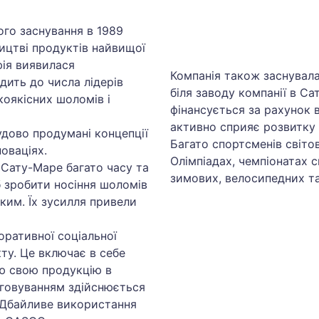
ого заснування в 1989
ицтві продуктів найвищої
фія виявилася
Компанія також заснувал
дить до числа лідерів
біля заводу компанії в Са
оякісних шоломів і
фінансується за рахунок 
активно сприяє розвитку 
удово продумані концепції
Багато спортсменів світо
оваціях.
Олімпіадах, чемпіонатах с
 Сату-Маре багато часу та
зимових, велосипедних та
 зробити носіння шоломів
ким. Їх зусилля привели
ративної соціальної
ту. Це включає в себе
сю свою продукцію в
уговуванням здійснюється
. Дбайливе використання