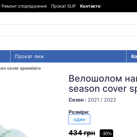
Ремонт спорядження
Прокат SUP
Контакти
Прокат лиж
Ко
on cover speedairo
Велошолом на
season cover s
Сезон :
2021 / 2022
Розміри:
один
434 грн
-30%