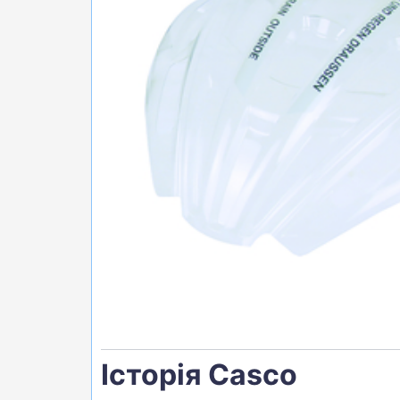
БІГ, ФІТНЕС, М'ЯЧІ
ВЕЛОСИПЕДИ
САМОКАТИ
ТЕНІС, БАДМІНТОН
ВОДНІ ВИДИ СПОРТУ
ТУРИЗМ
Історія Casco