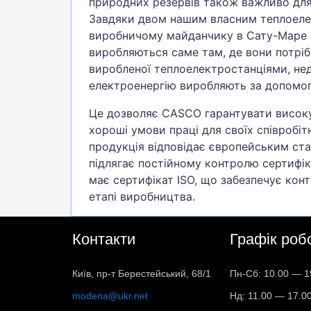
природних резервів також важливо дл
Завдяки двом нашим власним теплоеле
виробничому майданчику в Сату-Маре е
виробляються саме там, де вони потрібн
виробленої теплоелектростанціями, не
електроенергію виробляють за допомо
Це дозволяє CASCO гарантувати високу 
хороші умови праці для своїх співробіт
продукція відповідає європейським ст
підлягає постійному контролю сертифі
має сертифікат ISO, що забезпечує кон
етапі виробництва.
Контакти
Графік роб
Київ, пр-т Берестейський, 68/1
Пн-Сб: 10.00 — 1
modena@ukr.net
Нд: 11.00 — 17.0