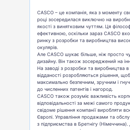
CASCO – це компанія, яка з моменту св
році зосередилася виключно на виробн
якості з винятковим чуттям. Ця філосо
ефективною, оскільки зараз CASCO вхо
ринку з розробки та виробництва висок
окулярів.
Але CASCO шукає більше, ніж просто ч
дизайну. Він також зосереджений на інн
На заводі з розробки та виробництва в
відданості розробляються рішення, щоб
максимально безпечним, зручним і гнуч
до численних патентів і нагород.
CASCO також розуміє важливість корпо
відповідальності за межі самого продук
свідоме рішення компанії виробляти в
Європі. Управління продажами та обсл
з підприємства в Бретнігу (Німеччина)