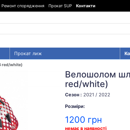
Ремонт спорядження
Прокат SUP
Контакти
Прокат лиж
Ко
 red/white)
Велошолом шле
red/white)
Сезон :
2021 / 2022
Розміри:
1200 грн
немає в наявності