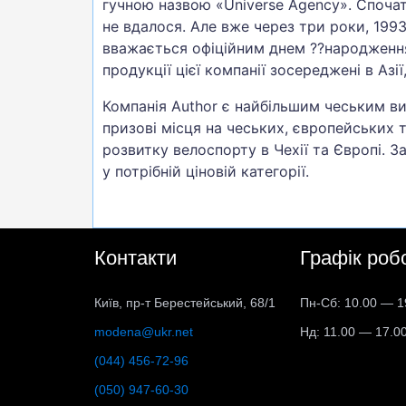
гучною назвою «Universe Agency». Споча
не вдалося. Але вже через три роки, 1993
вважається офіційним днем ??народження 
продукції цієї компанії зосереджені в Азії
Компанія Author є найбільшим чеським в
призові місця на чеських, європейських т
розвитку велоспорту в Чехії та Європі. 
у потрібній ціновій категорії.
Контакти
Графік роб
Київ, пр-т Берестейський, 68/1
Пн-Сб: 10.00 — 1
modena@ukr.net
Нд: 11.00 — 17.0
(044) 456-72-96
(050) 947-60-30