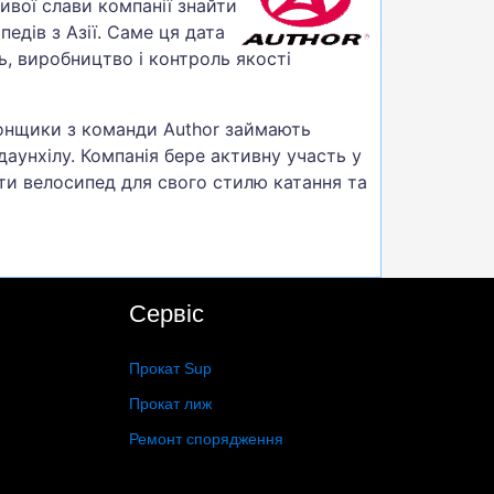
вої слави компанії знайти
едів з Азії. Саме ця дата
ь, виробництво і контроль якості
гонщики з команди Author займають
даунхілу. Компанія бере активну участь у
ти велосипед для свого стилю катання та
Сервіс
Прокат Sup
Прокат лиж
Ремонт спорядження