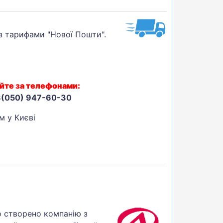
 з тарифами "Нової Пошти".
йте за телефонами:
8(050) 947-60-30
 у Києві
ло створено компанію з