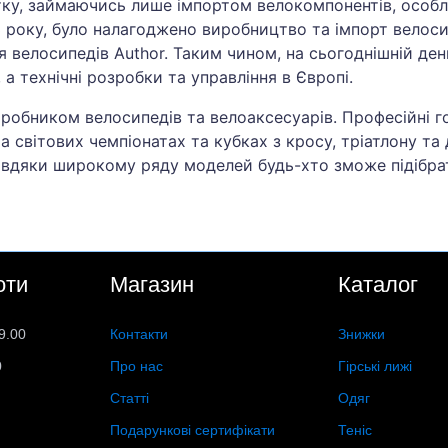
тку, займаючись лише імпортом велокомпонентів, особли
 року, було налагоджено виробництво та імпорт велосип
велосипедів Author. Таким чином, на сьогоднішній ден
, а технічні розробки та управління в Європі.
иробником велосипедів та велоаксесуарів. Професійні 
а світових чемпіонатах та кубках з кросу, тріатлону та 
Завдяки широкому ряду моделей будь-хто зможе підібра
оти
Магазин
Каталог
9.00
Контакти
Знижки
0
Про нас
Гірські лижі
Статті
Одяг
Подарункові сертифікати
Теніс