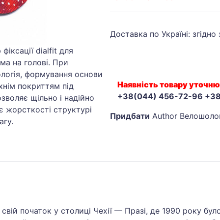
Доставка по Україні: згідно
ксації dialfit для
ма на голові. При
ологія, формування основи
Наявність товару уточню
нім покриттям під
+38(044) 456-72-96 +3
зволяє щільно і надійно
ає жорсткості структурі
Придбати
Author Велошолом
агу.
свій початок у столиці Чехії — Празі, де 1990 року бу