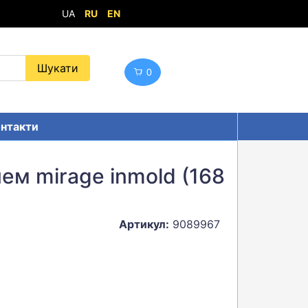
UA
RU
EN
0
нтакти
м mirage inmold (168
Артикул:
9089967