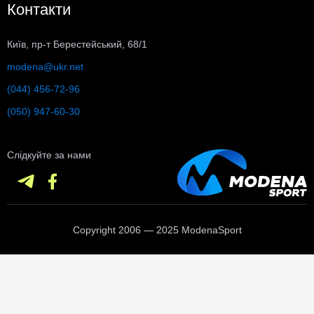
Контакти
СУМКИ
ШОЛОМИ, ЗАХИСТ, ОКУЛЯРИ
Київ, пр-т Берестейський, 68/1
БІГ, ФІТНЕС, М'ЯЧІ
modena@ukr.net
ВЕЛОСИПЕДИ
(044) 456-72-96
(050) 947-60-30
САМОКАТИ
ТЕНІС, БАДМІНТОН
Слідкуйте за нами
ВОДНІ ВИДИ СПОРТУ
ТУРИЗМ
Copyright 2006 — 2025 ModenaSport