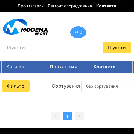
Про магазин
Ремонт спорядження
Контакти
0
Каталог
Прокат лиж
Контакти
UA
RU
EN
Фильтр
Сортування
Знижки
ГІРСЬКІ ЛИЖІ
СНОУБОРДИ
1
ОДЯГ
ВЗУТТЯ