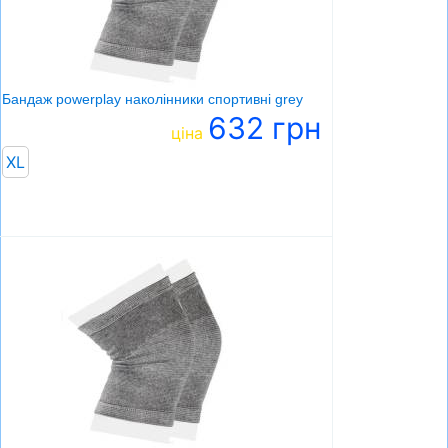
СУМКИ
ШОЛОМИ, ЗАХИСТ, ОКУЛЯРИ
БІГ, ФІТНЕС, М'ЯЧІ
Бандаж powerplay наколінники спортивні grey
632 грн
ВЕЛОСИПЕДИ
ціна
XL
САМОКАТИ
ТЕНІС, БАДМІНТОН
ВОДНІ ВИДИ СПОРТУ
ТУРИЗМ