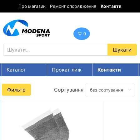
Про магазин
Ремонт спорядження
Контакти
0
Каталог
Прокат лиж
Контакти
UA
RU
EN
Фильтр
Сортування
Знижки
ГІРСЬКІ ЛИЖІ
СНОУБОРДИ
ОДЯГ
ВЗУТТЯ