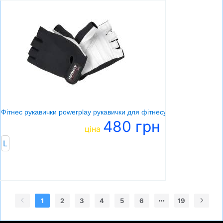
Фітнес рукавички powerplay рукавички для фітнесу
480 грн
ціна
L
1
2
3
4
5
6
19