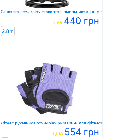
Скакалка powerplay скакалка з лічильником jump rope чорна 2.8 см.
440 грн
ціна
2.8m
Фітнес рукавички powerplay рукавички для фітнесу
554 грн
ціна