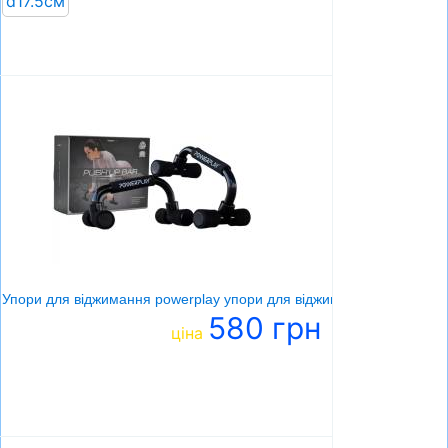
d17.5см
Упори для віджимання powerplay упори для віджимання push up bar
580 грн
ціна