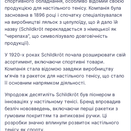
спортивного обладнання, особливо відомий своєю
продукцією для настільного тенісу. Компанія була
заснована в 1896 році і спочатку спеціалізувалася
на виробництві ляльок з целулоїду, що й дало їй
назву (Schildkröt перекладається з німецької як
"черепаха", що символізувало довговічність
продукції).
У 1920-х роках Schildkröt почала розширювати свій
асортимент, включаючи спортивні товари.
Компанія стала відомою завдяки виробництву
м'ячів та ракеток для настільного тенісу, що стало
її основним напрямком діяльності.
Упродовж десятиліть Schildkröt був піонером в
інноваціях у настільному тенісі. Бренд впровадив
безліч нововведень, включаючи перші ракетки з
гумовим покриттям та антиковзні ручки. Ці
розробки значно вплинули розвиток настільного
тенісу як спорту.