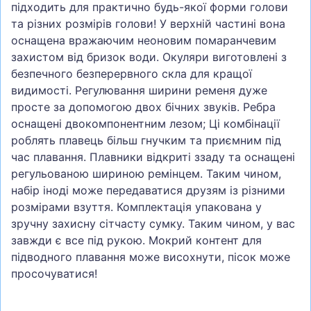
підходить для практично будь-якої форми голови
та різних розмірів голови! У верхній частині вона
оснащена вражаючим неоновим помаранчевим
захистом від бризок води. Окуляри виготовлені з
безпечного безперервного скла для кращої
видимості. Регулювання ширини ременя дуже
просте за допомогою двох бічних звуків. Ребра
оснащені двокомпонентним лезом; Ці комбінації
роблять плавець більш гнучким та приємним під
час плавання. Плавники відкриті ззаду та оснащені
регульованою шириною ремінцем. Таким чином,
набір іноді може передаватися друзям із різними
розмірами взуття. Комплектація упакована у
зручну захисну сітчасту сумку. Таким чином, у вас
завжди є все під рукою. Мокрий контент для
підводного плавання може висохнути, пісок може
просочуватися!