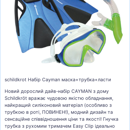
СУМКИ
ШОЛОМИ, ЗАХИСТ, ОКУЛЯРИ
БІГ, ФІТНЕС, М'ЯЧІ
ВЕЛОСИПЕДИ
САМОКАТИ
ТЕНІС, БАДМІНТОН
ВОДНІ ВИДИ СПОРТУ
ТУРИЗМ
schildkrot Набір Cayman маска+трубка+ласти
Новий дорослий дайв-набір CAYMAN з дому
Schildkröt вражає чудовою якістю обладнання,
найкращий силіконовий матеріал (особливо з
трубкою в роті, ПОВИНЕН!), модний дизайн та
сенсаційне співвідношення ціни та якості! Гнучка
трубка з рухомим тримачем Easy Clip ідеально