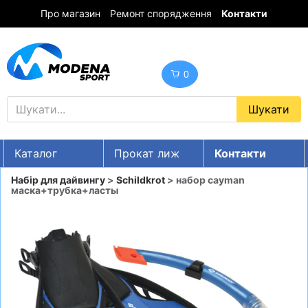
Про магазин
Ремонт спорядження
Контакти
0
Каталог
Прокат лиж
Контакти
UA
RU
EN
Набір для дайвингу
>
Schildkrot
> набор cayman
маска+трубка+ласты
Знижки
ГІРСЬКІ ЛИЖІ
СНОУБОРДИ
ОДЯГ
ВЗУТТЯ