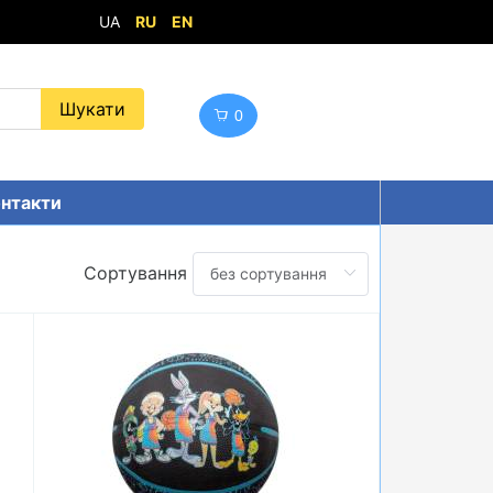
UA
RU
EN
0
нтакти
Сортування