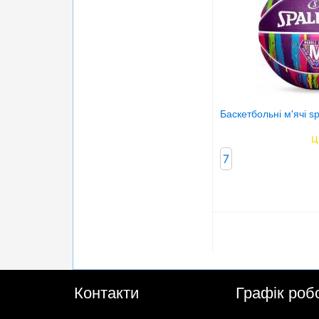
Баскетбольні м'ячі sp
ц
7
Контакти
Графік роб