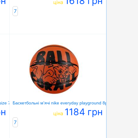
рн
1618 грн
ціна
7
size 7
Баскетбольні м'ячі nike everyday playground 8p graphic deflat
рн
1184 грн
ціна
7