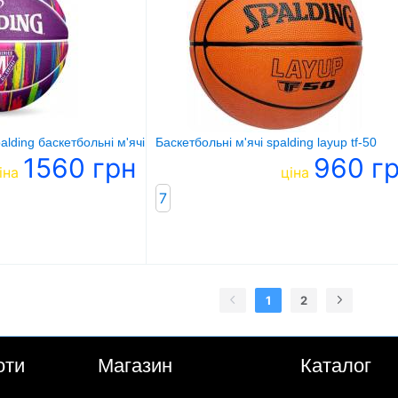
alding баскетбольні м'ячі marble ball фіолетовий
Баскетбольні м'ячі spalding layup tf-50
1560 грн
960 г
іна
ціна
7
1
2
оти
Магазин
Каталог