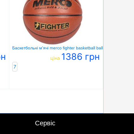
Баскетбольні м'ячі merco fighter basketball ball
рн
1386 грн
ціна
7
Сервіс