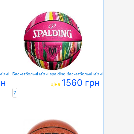
м'ячі marble ball чорна пастель
Баскетбольні м'ячі spalding баскетбольні м'ячі marble ball ро
рн
1560 грн
ціна
7