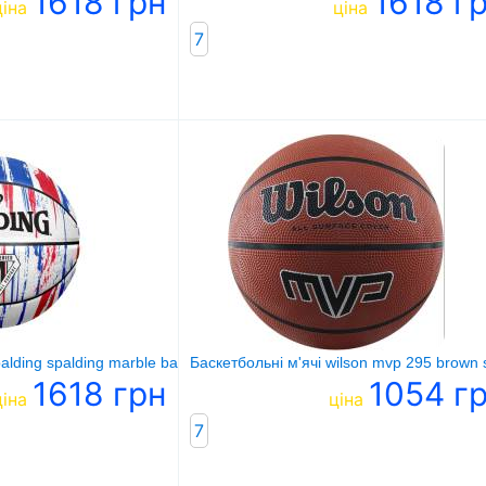
1618 грн
1618 г
ціна
ціна
7
alding spalding marble ball червоний
Баскетбольні м'ячі wilson mvp 295 brown 
1618 грн
1054 г
ціна
ціна
7