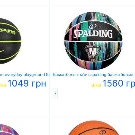
ke everyday playground 8p deflated
Баскетбольні м'ячі spalding баскетбольні 
1049 грн
1560 г
іна
ціна
7