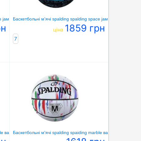
ce јам тле squad bugs мультиколор
Баскетбольні м'ячі spalding spalding space јам tune squao ros
рн
1859 грн
ціна
7
ble ван рожевий
Баскетбольні м'ячі spalding spaiding marble ван бјлий червон