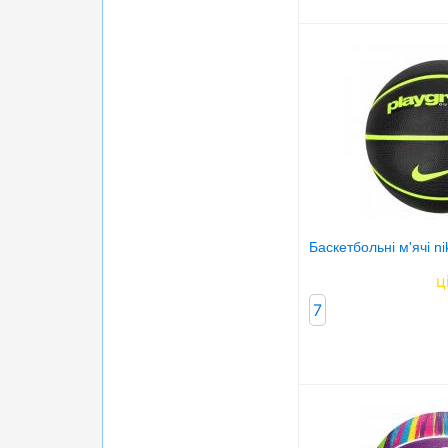
Баскетбольні м'ячі ni
ц
7