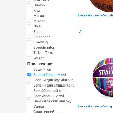
БІГ, ФІТНЕС, М'ЯЧІ
Dunlop
Khw
ВЕЛОСИПЕДИ
Баскетбольні м'ячі sl
Merco
Mikasa
САМОКАТИ
Nike
ТЕНІС, БАДМІНТОН
7
Select
Slazenger
ВОДНІ ВИДИ СПОРТУ
Spalding
Speedminton
ТУРИЗМ
Talbot Torro
Wilson
Призначення
Бадмінтон
Баскетбольні м'ячі
Волани для бадмінтона
Волани для спідмінтону
Волейбольний м'яч
Волейбольні м'ячі
Набір для спідмінтону
Санки
Баскетбольні м'ячі s
Спортивний топ