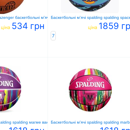
azenger баскетбольні м'ячі ac basketball
Баскетбольні м'ячі spalding spalding spa
534 грн
1859 г
ціна
ціна
7
palding spalding магме ван фіолетовий
Баскетбольні м'ячі spalding spalding mar