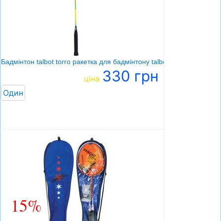
Бадмінтон talbot torro ракетка для бадмінтону talbot attacker
330 грн
ціна
Один
15%