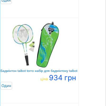
один
Бадмінтон talbot torro набір для бадмінтону talbot badminton 2-playe
934 грн
ціна
Один