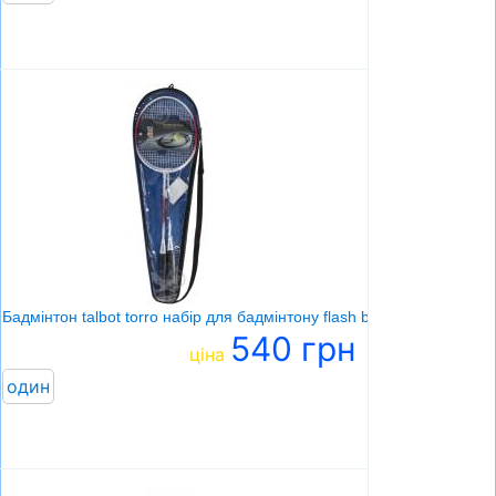
Бадмінтон talbot torro набір для бадмінтону flash badminton racket s
540 грн
ціна
один