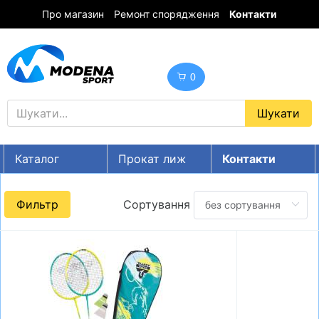
Про магазин
Ремонт спорядження
Контакти
0
Каталог
Прокат лиж
Контакти
UA
RU
EN
Фильтр
Сортування
Знижки
ГІРСЬКІ ЛИЖІ
СНОУБОРДИ
ОДЯГ
ВЗУТТЯ