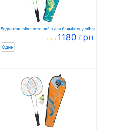
СУМКИ
ШОЛОМИ, ЗАХИСТ, ОКУЛЯРИ
БІГ, ФІТНЕС, М'ЯЧІ
Бадмінтон talbot torro набір для бадмінтону talbot badminton set 2 fi
1180 грн
ВЕЛОСИПЕДИ
ціна
Один
САМОКАТИ
ТЕНІС, БАДМІНТОН
ВОДНІ ВИДИ СПОРТУ
ТУРИЗМ