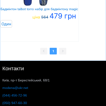
Бадмінтон talbot torro набір для бадмінтону magic sports funbird
479 грн
ціна
564
Один
1
Контакти
Київ, пр-т Берестейський, 68/1
modena@ukr.net
(044) 456-72-96
(050) 947-60-30