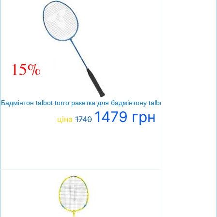
15%
Бадмінтон talbot torro ракетка для бадмінтону talbot isoforce 411.8
1479 грн
ціна
1740