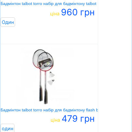
Бадмінтон talbot torro набір для бадмінтону talbot badminton set 2 at
960 грн
ціна
Один
Бадмінтон talbot torro набір для бадмінтону flash badminton racket
479 грн
ціна
один