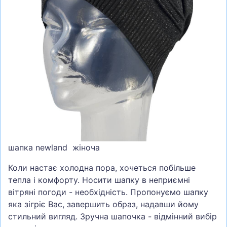
СУМКИ
ШОЛОМИ, ЗАХИСТ, ОКУЛЯРИ
БІГ, ФІТНЕС, М'ЯЧІ
ВЕЛОСИПЕДИ
САМОКАТИ
ТЕНІС, БАДМІНТОН
ВОДНІ ВИДИ СПОРТУ
ТУРИЗМ
шапка newland жіноча
Коли настає холодна пора, хочеться побільше
тепла і комфорту. Носити шапку в неприємні
вітряні погоди - необхідність. Пропонуємо шапку
яка зігріє Вас, завершить образ, надавши йому
стильний вигляд. Зручна шапочка - відмінний вибір