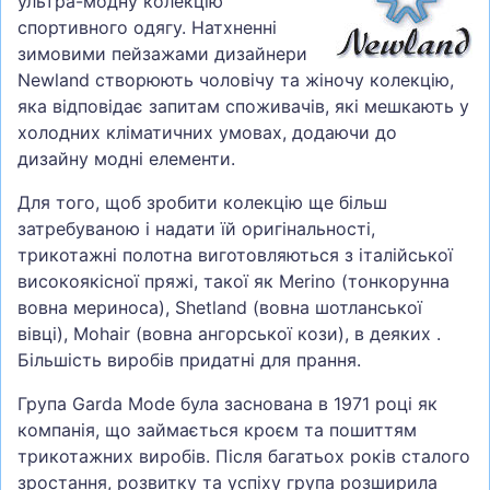
ультра-модну колекцію
спортивного одягу. Натхненні
зимовими пейзажами дизайнери
Newland створюють чоловічу та жіночу колекцію,
яка відповідає запитам споживачів, які мешкають у
холодних кліматичних умовах, додаючи до
дизайну модні елементи.
Для того, щоб зробити колекцію ще більш
затребуваною і надати їй оригінальності,
трикотажні полотна виготовляються з італійської
високоякісної пряжі, такої як Merino (тонкорунна
вовна мериноса), Shetland (вовна шотланської
вівці), Mohair (вовна ангорської кози), в деяких .
Більшість виробів придатні для прання.
Група Garda Mode була заснована в 1971 році як
компанія, що займається кроєм та пошиттям
трикотажних виробів. Після багатьох років сталого
зростання, розвитку та успіху група розширила