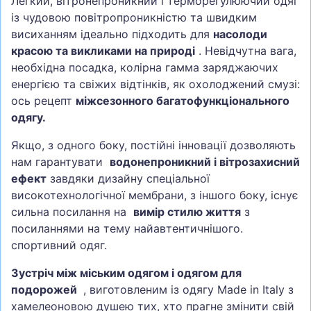
Легкий, вітронепроникний і терморегулюючий одяг
із чудовою повітропроникністю та швидким
висиханням ідеально підходить для
насолоди
красою та викликами на природі
. Невідчутна вага,
необхідна посадка, колірна гамма заряджаючих
енергією та свіжих відтінків, як охолоджений смузі:
ось рецепт
міжсезонного багатофункціонального
одягу.
Якщо, з одного боку, постійні інновації дозволяють
нам гарантувати
водонепроникний і вітрозахисний
ефект
завдяки дизайну спеціальної
високотехнологічної мембрани, з іншого боку, існує
сильна посилання на
вимір стилю життя
з
посиланнями на тему найавтентичнішого.
спортивний одяг.
Зустріч між міським одягом і одягом для
подорожей
, виготовленим із одягу Made in Italy з
хамелеоновою душею тих, хто прагне змінити свій