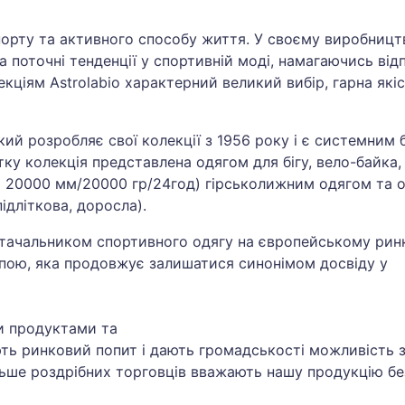
спорту та активного способу життя. У своєму виробницт
а поточні тенденції у спортивній моді, намагаючись від
кціям Astrolabio характерний великий вибір, гарна якіс
ий розробляє свої колекції з 1956 року і є системним б
ітку колекція представлена одягом для бігу, вело-байка, 
о 20000 мм/20000 гр/24год) гірськолижним одягом та о
підліткова, доросла).
стачальником спортивного одягу на європейському рин
пою, яка продовжує залишатися синонімом досвіду у
и продуктами та
ть ринковий попит і дають громадськості можливість 
більше роздрібних торговців вважають нашу продукцію б