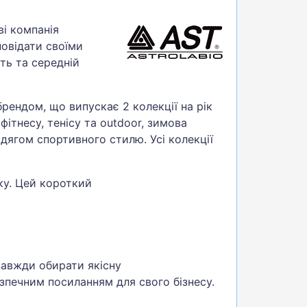
ві компанія
повідати своїми
ть та середній
рендом, що випускає 2 колекції на рік
фітнесу, тенісу та outdoor, зимова
дягом спортивного стилю. Усі колекції
ку. Цей короткий
завжди обирати якісну
езпечним посиланням для свого бізнесу.