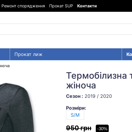
Ремонт спорядження
Прокат SUP
Контакти
Прокат лиж
Ко
ноча
Термобілизна
жіноча
Сезон :
2019 / 2020
Розміри:
S/M
950 грн
-30%