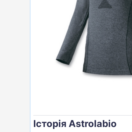
БІГ, ФІТНЕС, М'ЯЧІ
ВЕЛОСИПЕДИ
САМОКАТИ
ТЕНІС, БАДМІНТОН
ВОДНІ ВИДИ СПОРТУ
ТУРИЗМ
Історія Astrolabio