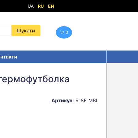
UA
RU
EN
0
нтакти
 термофутболка
Артикул:
R18E MBL