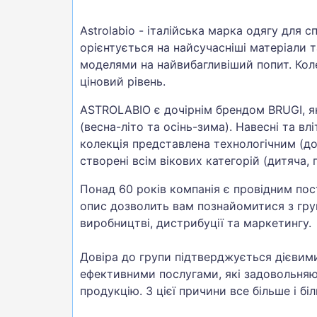
Astrolabio - італійська марка одягу для 
орієнтується на найсучасніші матеріали т
моделями на найвибагливіший попит. Коле
ціновий рівень.
ASTROLABIO є дочірнім брендом BRUGI, як
(весна-літо та осінь-зима). Навесні та вл
колекція представлена технологічним (д
створені всім вікових категорій (дитяча, 
Понад 60 років компанія є провідним по
опис дозволить вам познайомитися з гру
виробництві, дистрибуції та маркетингу.
Довіра до групи підтверджується дієвим
ефективними послугами, які задовольняю
продукцію. З цієї причини все більше і 