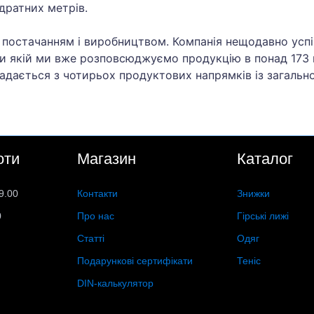
дратних метрів.
я постачанням і виробництвом. Компанія нещодавно усп
яки якій ми вже розповсюджуємо продукцію в понад 173
ладається з чотирьох продуктових напрямків із загальн
оти
Магазин
Каталог
9.00
Контакти
Знижки
0
Про нас
Гірські лижі
Статті
Одяг
Подарункові сертифікати
Теніс
DIN-калькулятор