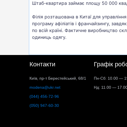
Штаб-квартира займає площу 50 000 ква
Філія розташована в Китаї для управлінн
програму афіліатів і франчайзингу, завд
по всій країні. Фактичне виробництво ск
одиниць одягу.
Контакти
Графік роб
Київ, пр-т Берестейський, 68/1
Пн-Сб: 10.00 — 1
modena@ukr.net
Нд: 11.00 — 17.0
(044) 456-72-96
(050) 947-60-30