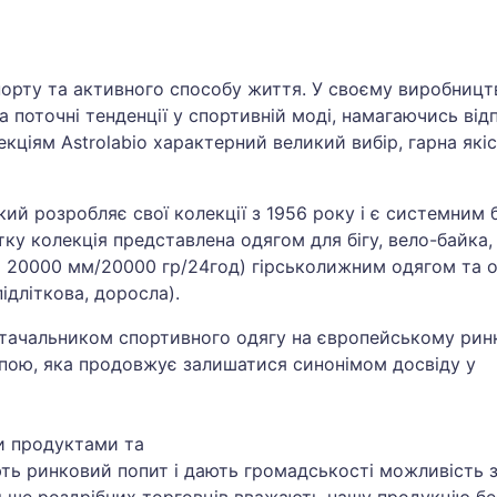
спорту та активного способу життя. У своєму виробницт
а поточні тенденції у спортивній моді, намагаючись від
кціям Astrolabio характерний великий вибір, гарна якіс
ий розробляє свої колекції з 1956 року і є системним б
ітку колекція представлена одягом для бігу, вело-байка, 
о 20000 мм/20000 гр/24год) гірськолижним одягом та о
підліткова, доросла).
стачальником спортивного одягу на європейському рин
пою, яка продовжує залишатися синонімом досвіду у
и продуктами та
ть ринковий попит і дають громадськості можливість 
більше роздрібних торговців вважають нашу продукцію б