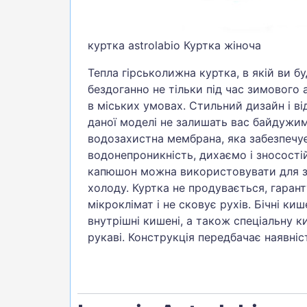
куртка astrolabio Куртка жіноча
Тепла гірськолижна куртка, в якій ви б
бездоганно не тільки під час зимового 
в міських умовах. Стильний дизайн і ві
даної моделі не залишать вас байдужим
водозахистна мембрана, яка забезпечу
водонепроникність, дихаємо і зносості
капюшон можна використовувати для за
холоду. Куртка не продувається, гаран
мікроклімат і не сковує рухів. Бічні киш
внутрішні кишені, а також спеціальну к
рукаві. Конструкція передбачає наявніст