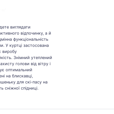
удете виглядати
активного відпочинку, а й
дмінна функціональність
и. У куртці застосована
є виробу
йкість. Знімний утеплений
хисту голови від вітру і
тує оптимальний
ені на блискавці,
ишеньку для скі-пасу на
ь сніжної спідниці.