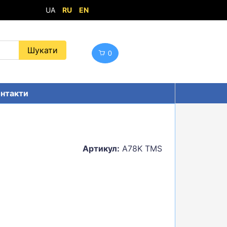
UA
RU
EN
0
нтакти
Артикул:
A78K TMS