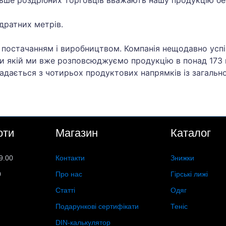
дратних метрів.
я постачанням і виробництвом. Компанія нещодавно усп
яки якій ми вже розповсюджуємо продукцію в понад 173
ладається з чотирьох продуктових напрямків із загальн
оти
Магазин
Каталог
9.00
Контакти
Знижки
0
Про нас
Гірські лижі
Статті
Одяг
Подарункові сертифікати
Теніс
DIN-калькулятор