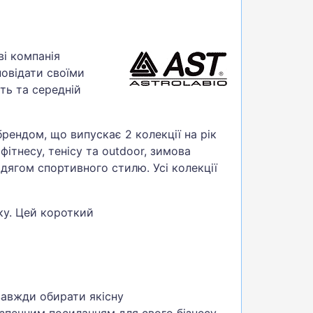
ві компанія
повідати своїми
ть та середній
рендом, що випускає 2 колекції на рік
фітнесу, тенісу та outdoor, зимова
дягом спортивного стилю. Усі колекції
ку. Цей короткий
завжди обирати якісну
езпечним посиланням для свого бізнесу.