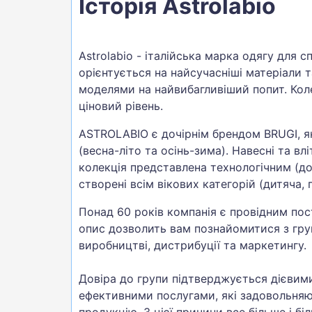
Історія Astrolabio
Astrolabio - італійська марка одягу для 
орієнтується на найсучасніші матеріали т
моделями на найвибагливіший попит. Коле
ціновий рівень.
ASTROLABIO є дочірнім брендом BRUGI, як
(весна-літо та осінь-зима). Навесні та вл
колекція представлена технологічним (д
створені всім вікових категорій (дитяча, 
Понад 60 років компанія є провідним по
опис дозволить вам познайомитися з гру
виробництві, дистрибуції та маркетингу.
Довіра до групи підтверджується дієвим
ефективними послугами, які задовольняю
продукцію. З цієї причини все більше і 