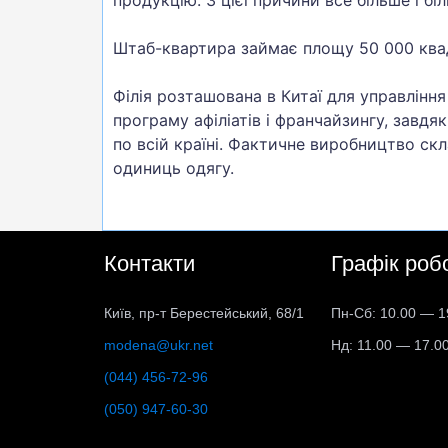
Штаб-квартира займає площу 50 000 ква
Філія розташована в Китаї для управлінн
програму афіліатів і франчайзингу, завд
по всій країні. Фактичне виробництво ск
одиниць одягу.
Контакти
Графік роб
Київ, пр-т Берестейський, 68/1
Пн-Сб: 10.00 — 1
modena@ukr.net
Нд: 11.00 — 17.0
(044) 456-72-96
(050) 947-60-30