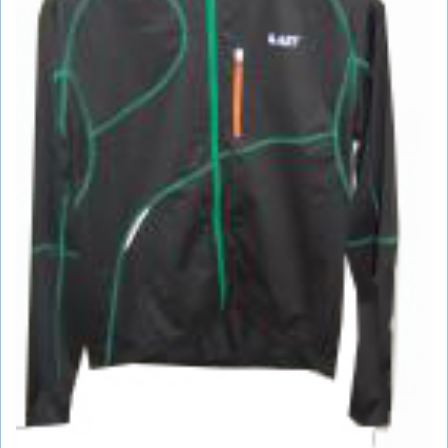
СУМКИ
ШОЛОМИ, ЗАХИСТ, ОКУЛЯРИ
БІГ, ФІТНЕС, М'ЯЧІ
ВЕЛОСИПЕДИ
САМОКАТИ
ТЕНІС, БАДМІНТОН
ВОДНІ ВИДИ СПОРТУ
ТУРИЗМ