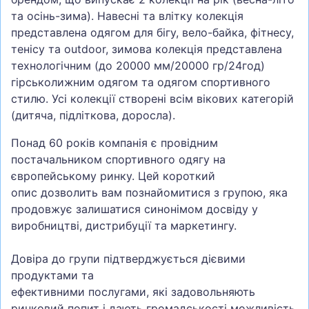
та осінь-зима). Навесні та влітку колекція
представлена одягом для бігу, вело-байка, фітнесу,
тенісу та outdoor, зимова колекція представлена
технологічним (до 20000 мм/20000 гр/24год)
гірськолижним одягом та одягом спортивного
стилю. Усі колекції створені всім вікових категорій
(дитяча, підліткова, доросла).
Понад 60 років компанія є провідним
постачальником спортивного одягу на
європейському ринку. Цей короткий
опис дозволить вам познайомитися з групою, яка
продовжує залишатися синонімом досвіду у
виробництві, дистрибуції та маркетингу.
Довіра до групи підтверджується дієвими
продуктами та
ефективними послугами, які задовольняють
ринковий попит і дають громадськості можливість