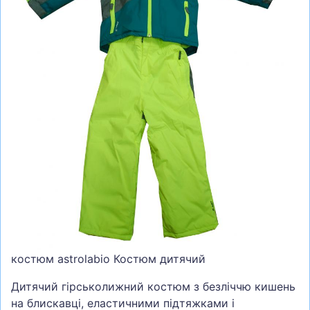
СУМКИ
ШОЛОМИ, ЗАХИСТ, ОКУЛЯРИ
БІГ, ФІТНЕС, М'ЯЧІ
ВЕЛОСИПЕДИ
САМОКАТИ
ТЕНІС, БАДМІНТОН
ВОДНІ ВИДИ СПОРТУ
ТУРИЗМ
костюм astrolabio Костюм дитячий
Дитячий гірськолижний костюм з безліччю кишень
на блискавці, еластичними підтяжками і