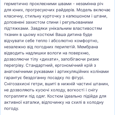
герметично проклеєними швами - незамінна річ
для юних, прогресуючих райдерів. Модель включає
класичну, стильну курточку з капюшоном і штани,
доповнені захистом спини і регульованими
підтяжками. Завдяки унікальним властивостям
тканин в цьому костюмі Ваша дитина буде
відчувати себе тепло і абсолютно комфортно,
незалежно від погодних перипетій. Мембрана
відводить надлишки вологи на поверхню,
дозволяючи тілу «дихати», запобігаючи ризик
перегріву. Стандартний, ергономічний крій з
анатомічними рукавами і артикуляційних колінами
гарантує бездоганну посадку по фігурі.
Снігозахисні гетри, вшиті в нижній частині штанин,
не дозволяють кусючі холоду, вогкості і снігу
потрапляти під одяг. Костюм ідеально підійде для
активної каталки, відпочинку на схилі в холодну
погоду.