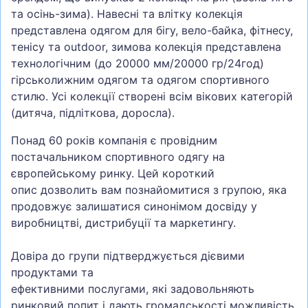
та осінь-зима). Навесні та влітку колекція
представлена одягом для бігу, вело-байка, фітнесу,
тенісу та outdoor, зимова колекція представлена
технологічним (до 20000 мм/20000 гр/24год)
гірськолижним одягом та одягом спортивного
стилю. Усі колекції створені всім вікових категорій
(дитяча, підліткова, доросла).
Понад 60 років компанія є провідним
постачальником спортивного одягу на
європейському ринку. Цей короткий
опис дозволить вам познайомитися з групою, яка
продовжує залишатися синонімом досвіду у
виробництві, дистрибуції та маркетингу.
Довіра до групи підтверджується дієвими
продуктами та
ефективними послугами, які задовольняють
ринковий попит і дають громадськості можливість