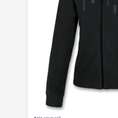
БІГ, ФІТНЕС, М'ЯЧІ
ВЕЛОСИПЕДИ
САМОКАТИ
ТЕНІС, БАДМІНТОН
ВОДНІ ВИДИ СПОРТУ
ТУРИЗМ
фліс жіночий