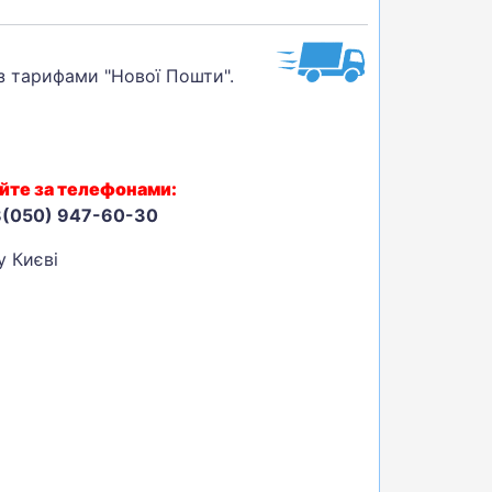
 з тарифами "Нової Пошти".
йте за телефонами:
8(050) 947-60-30
у Києві