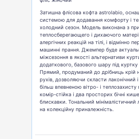
Затишна флісова кофта astrolabio, осн
системою для додавання комфорту і т
холодний сезон. Модель виконана з при
теплосберегающего і дихаючого матері
алергічних реакцій на тілі, і відмінно п
машинні прання. Джемпер буде актуаль
міжсезоння в якості альтернативи куртц
додаткового, базового шару під куртку
Прямий, продуманий до дрібниць крій 
рухів, дозволяючи скласти лаконічний 
більш впевненою вітро- і теплозахисту
комір-стійка і два просторих бічні кише
блискавки. Тональний мінімалістичний 
на колекційну приналежність.