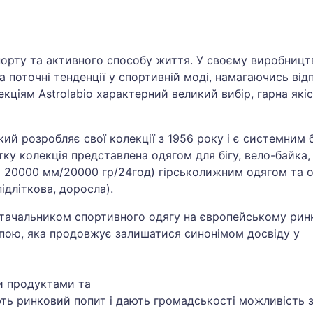
спорту та активного способу життя. У своєму виробницт
а поточні тенденції у спортивній моді, намагаючись від
кціям Astrolabio характерний великий вибір, гарна якіс
ий розробляє свої колекції з 1956 року і є системним б
ітку колекція представлена одягом для бігу, вело-байка, 
о 20000 мм/20000 гр/24год) гірськолижним одягом та о
підліткова, доросла).
стачальником спортивного одягу на європейському рин
пою, яка продовжує залишатися синонімом досвіду у
и продуктами та
ть ринковий попит і дають громадськості можливість 