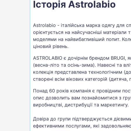
Історія Astrolabio
Astrolabio - італійська марка одягу для 
орієнтується на найсучасніші матеріали т
моделями на найвибагливіший попит. Коле
ціновий рівень.
ASTROLABIO є дочірнім брендом BRUGI, як
(весна-літо та осінь-зима). Навесні та вл
колекція представлена технологічним (д
створені всім вікових категорій (дитяча, 
Понад 60 років компанія є провідним по
опис дозволить вам познайомитися з гру
виробництві, дистрибуції та маркетингу.
Довіра до групи підтверджується дієвим
ефективними послугами, які задовольняю