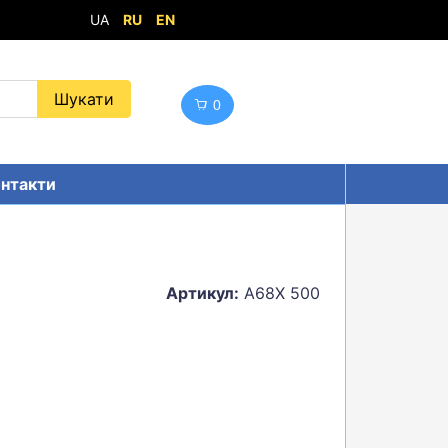
UA
RU
EN
0
нтакти
Артикул:
A68X 500