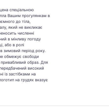
ащена спеціальною
епла Вашим прогулянкам в
ємного до тіла,
алу, який не викликає
ереносить численні
ний в мінливу погоду
і, або в ролі
 в зимовий період року.
не обмежує свободи
і привабливий образ. Для
 передбачений високий
ні із застібками на
логотип на грудях вказує