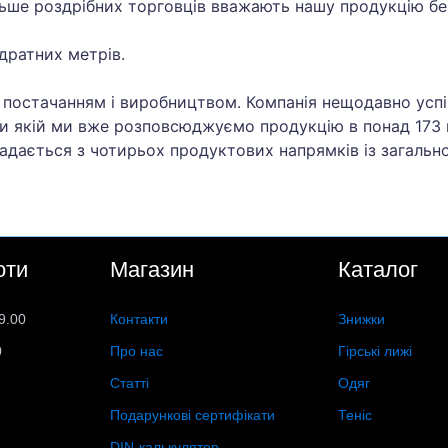
більше роздрібних торговців вважають нашу продукцію б
дратних метрів.
я постачанням і виробництвом. Компанія нещодавно усп
яки якій ми вже розповсюджуємо продукцію в понад 173
ладається з чотирьох продуктових напрямків із загальн
оти
Магазин
Каталог
9.00
Контакти
Знижки
0
Про нас
Гірські лижі
Статті
Одяг
Подарункові сертифікати
Теніс
DIN-калькулятор