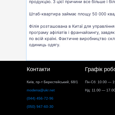
продукцію. З цієї причини все більше і 
Штаб-квартира займає площу 50 000 ква
Філія розташована в Китаї для управлінн
програму афіліатів і франчайзингу, завд
по всій країні. Фактичне виробництво ск
одиниць одягу.
Контакти
Графік роб
Київ, пр-т Берестейський, 68/1
Пн-Сб: 10.00 — 1
modena@ukr.net
Нд: 11.00 — 17.0
(044) 456-72-96
(050) 947-60-30