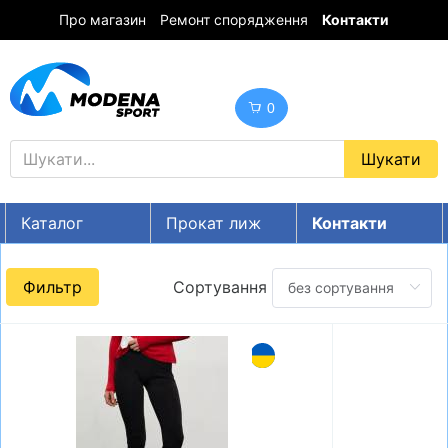
Про магазин
Ремонт спорядження
Контакти
0
Каталог
Прокат лиж
Контакти
UA
RU
EN
Фильтр
Сортування
Знижки
ГІРСЬКІ ЛИЖІ
СНОУБОРДИ
ОДЯГ
ВЗУТТЯ