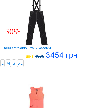
30%
Штани astrolabio штани чоловічі
3454 грн
ціна
4935
L
M
S
XL