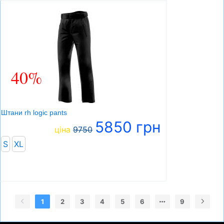
40%
Штани rh logic pants
5850 грн
ціна
9750
S
XL
1
2
3
4
5
6
9