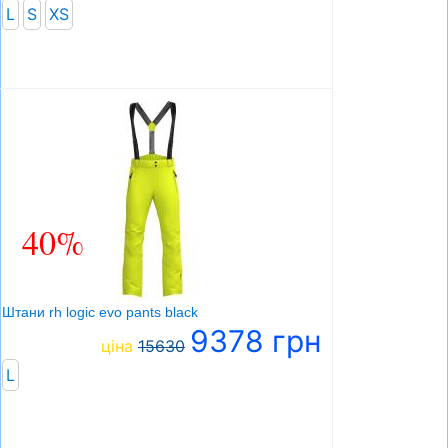
L
S
XS
40%
Штани rh logic evo pants black
9378 грн
ціна
15630
L