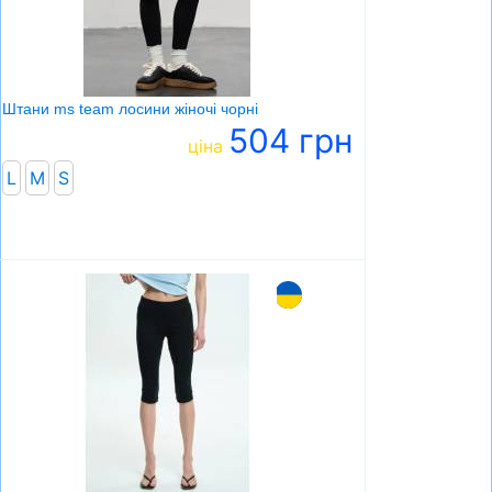
СУМКИ
ШОЛОМИ, ЗАХИСТ, ОКУЛЯРИ
БІГ, ФІТНЕС, М'ЯЧІ
Штани ms team лосини жіночі чорні
504 грн
ВЕЛОСИПЕДИ
ціна
L
M
САМОКАТИ
S
ТЕНІС, БАДМІНТОН
ВОДНІ ВИДИ СПОРТУ
ТУРИЗМ