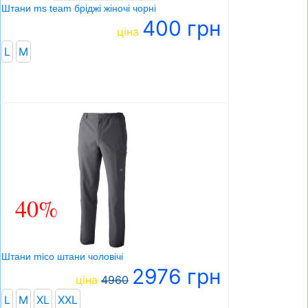
Штани ms team бріджі жіночі чорні
400 грн
ціна
L
М
40%
Штани mico штани чоловічі
2976 грн
ціна
4960
L
M
XL
XXL