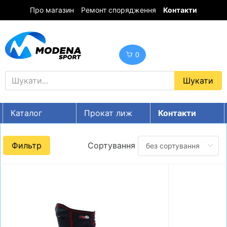
Про магазин
Ремонт спорядження
Контакти
0
Каталог
Прокат лиж
Контакти
UA
RU
EN
Фильтр
Сортування
Знижки
ГІРСЬКІ ЛИЖІ
СНОУБОРДИ
ОДЯГ
ВЗУТТЯ