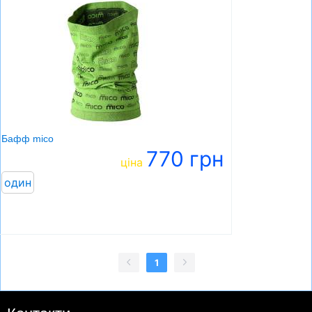
Бафф mico
770 грн
ціна
один
1