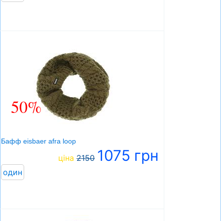
50%
Бафф eisbaer afra loop
1075 грн
ціна
2150
один