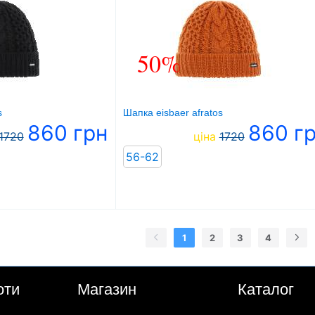
50%
s
Шапка eisbaer afratos
860 грн
860 г
1720
ціна
1720
56-62
1
2
3
4
оти
Магазин
Каталог