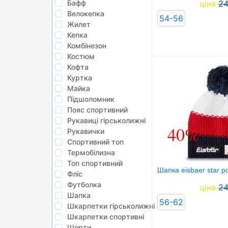
Бафф
ціна
2
Велокепка
54-56
Жилет
Кепка
Комбінезон
Костюм
Кофта
Куртка
Майка
Підшоломник
Пояс спортивний
Рукавиці гірськолижні
40%
Рукавички
Спортивний топ
Термобілизна
Топ спортивний
Шапка eisbaer star 
Фліс
Футболка
ціна
2
Шапка
56-62
Шкарпетки гірськолижні
Шкарпетки спортивні
Шорти