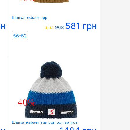
Шапка eisbaer ripp
рн
581 грн
ціна
968
56-62
40%
Шапка eisbaer star pompon sp kids