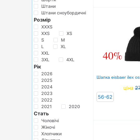
Штани
Штани сноубордичні
Розмір
XXXS
XXS
XS
S
M
L
XL
40%
XXL
3XL
4XL
Рік
2026
Шапка eisbaer ilex o
2025
2024
ціна
2
2023
56-62
2022
2021
2020
Стать
Чоловічі
Жіночі
Хлопчики