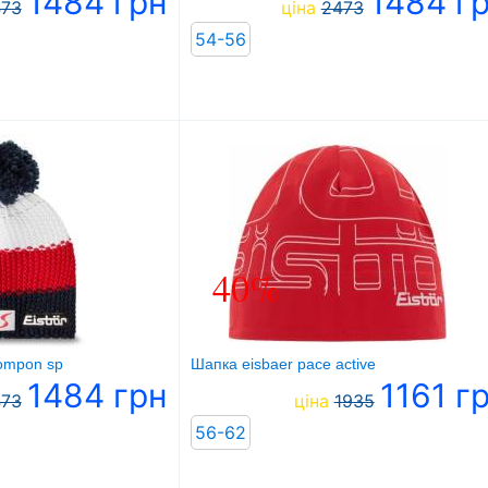
1484 грн
1484 г
473
ціна
2473
54-56
40%
pompon sp
Шапка eisbaer pace active
1484 грн
1161 г
473
ціна
1935
56-62