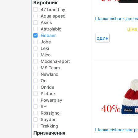
Виробник
БІГ, ФІТНЕС, М'ЯЧІ
47 brand ny
ВЕЛОСИПЕДИ
Aqua speed
Шапка eisbaer jamies
Asics
САМОКАТИ
ціна
Astrolabio
Eisbaer
ТЕНІС, БАДМІНТОН
один
Jobe
ВОДНІ ВИДИ СПОРТУ
Leki
Mico
ТУРИЗМ
Modena-sport
MS Team
Newland
On
Onride
Picture
Powerplay
40%
RH
Rossignol
Spyder
Trekking
Шапка eisbaer star p
Призначення