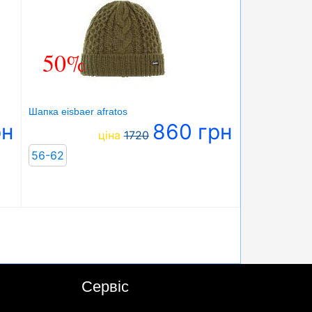
50%
Шапка eisbaer afratos
рн
860 грн
ціна
1720
56-62
Сервіс