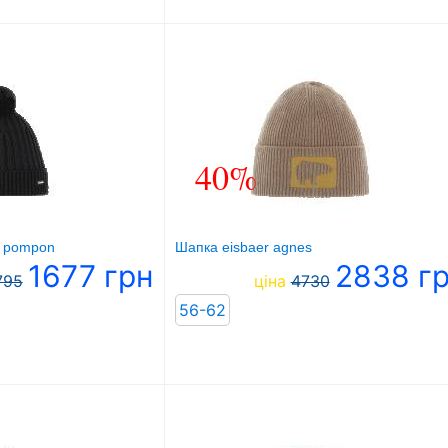
40%
s pompon
Шапка eisbaer agnes
1677 грн
2838 г
795
ціна
4730
56-62