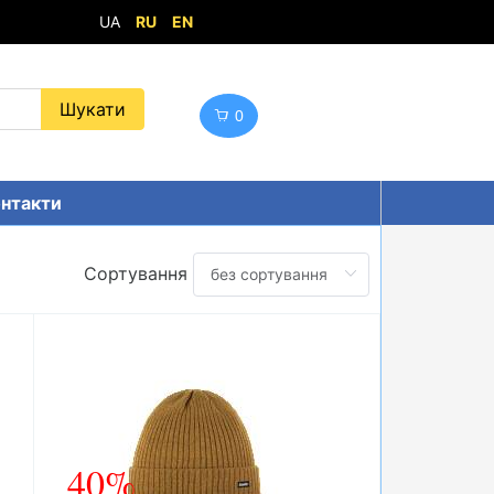
UA
RU
EN
0
нтакти
Сортування
40%