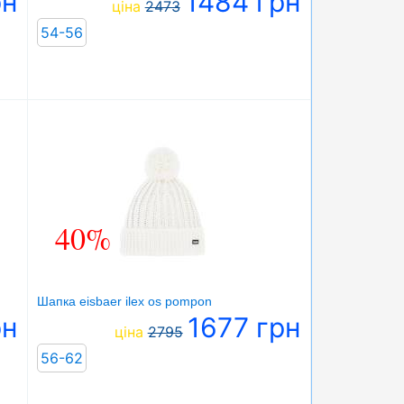
рн
1484 грн
ціна
2473
54-56
40%
Шапка eisbaer ilex os pompon
рн
1677 грн
ціна
2795
56-62