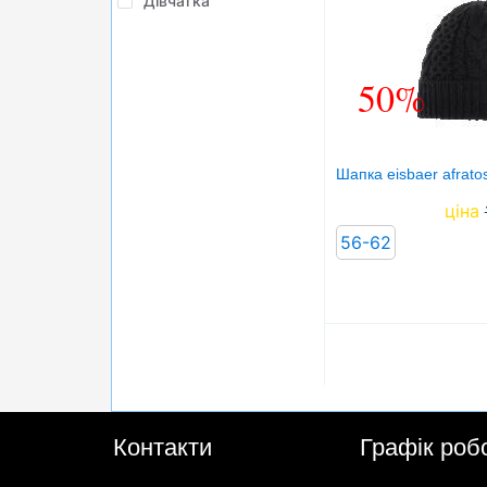
Дівчатка
50%
Шапка eisbaer afrato
ціна
56-62
Контакти
Графік роб