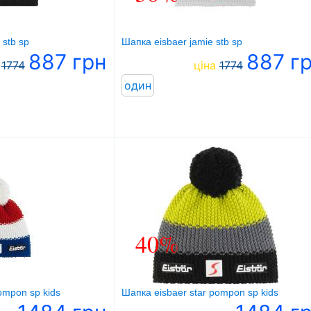
 stb sp
Шапка eisbaer jamie stb sp
887 грн
887 г
1774
ціна
1774
один
40%
ompon sp kids
Шапка eisbaer star pompon sp kids