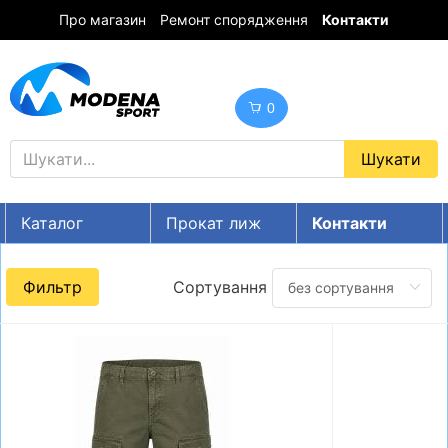
Про магазин
Ремонт спорядження
Контакти
0
Каталог
Прокат лиж
Контакти
UA
RU
EN
Фильтр
Сортування
Знижки
ГІРСЬКІ ЛИЖІ
СНОУБОРДИ
ОДЯГ
ВЗУТТЯ