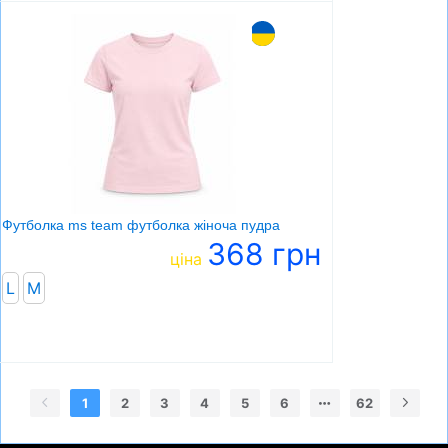
Футболка ms team футболка жіноча пудра
368 грн
ціна
L
M
1
2
3
4
5
6
62