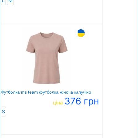
L
М
Футболка ms team футболка жіноча капучіно
376 грн
ціна
S