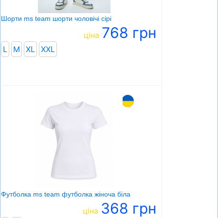
Шорти ms team шорти чоловічі сірі
768 грн
ціна
L
M
XL
ХXL
Футболка ms team футболка жіноча біла
368 грн
ціна