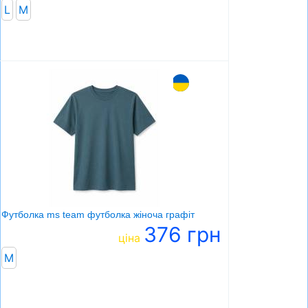
L
M
Футболка ms team футболка жіноча графіт
376 грн
ціна
M