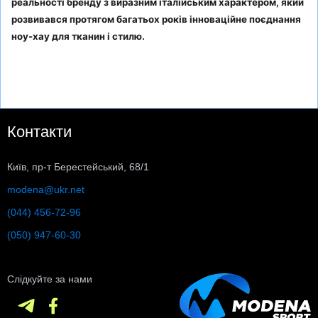
реальності бренду з виразним італійським характером, який
розвивався протягом багатьох років інноваційне поєднання
ноу-хау для тканин і стилю.
Контакти
Київ, пр-т Берестейський, 68/1
modena@ukr.net
(044) 456-72-96
(050) 947-60-30
Слідкуйте за нами