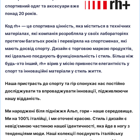
спортивний одяг та аксесуари вже
понад 20 років.
Код rh+ — це спортивна цінність, яка міститься в технічних
матеріалах, які компанія розробляла у своїх лабораторіях
протягом багатьох років і перевіряла на спортсменах, які
мають досвід спорту. Дизайн є торговою маркою продуктів,
які ідеально поєднують функціональність і стиль. Більш ніж
будь-хто інший, rh+ вірив у місію привнести елегантність у
спорт та інноваційні матеріали у стиль життя.
Наша пристрасть до спорту та гір спонукає нас постійно
досліджувати та впроваджувати інновації, підживлюючи
нашу відданість.
Ми народжені біля підніжжя Альп, гори – наше середовище.
Ми на 100% італійці, і ми оточені красою. Стиль і дизайн є
невід'ємною частиною нашої ідентичності, яка йде в ногу з
тенденціями моди. Наші колекції поєднують італійську