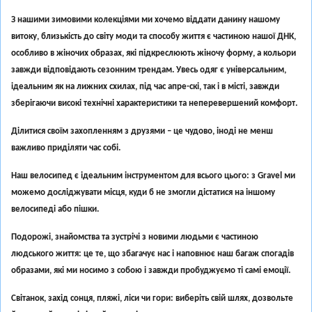
З нашими зимовими колекціями ми хочемо віддати данину нашому
витоку, близькість до світу моди та способу життя є частиною нашої ДНК,
особливо в жіночих образах, які підкреслюють жіночу форму, а кольори
завжди відповідають сезонним трендам. Увесь одяг є універсальним,
ідеальним як на лижних схилах, під час апре-скі, так і в місті, завжди
зберігаючи високі технічні характеристики та неперевершений комфорт.
Ділитися своїм захопленням з друзями – це чудово, іноді не менш
важливо приділяти час собі.
Наш велосипед є ідеальним інструментом для всього цього: з Gravel ми
можемо досліджувати місця, куди б не змогли дістатися на іншому
велосипеді або пішки.
Подорожі, знайомства та зустрічі з новими людьми є частиною
людського життя: це те, що збагачує нас і наповнює наш багаж спогадів
образами, які ми носимо з собою і завжди пробуджуємо ті самі емоції.
Світанок, захід сонця, пляжі, ліси чи гори: виберіть свій шлях, дозвольте