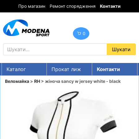
Про магазин
Ремонт спорядження
Контакти
0
Каталог
Прокат лиж
Контакти
UA
RU
EN
Веломайка
>
RH
> жіноча sancy w jersey white - black
Знижки
ГІРСЬКІ ЛИЖІ
СНОУБОРДИ
ОДЯГ
ВЗУТТЯ