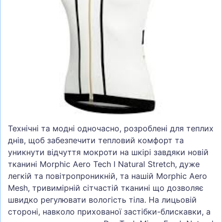
СУМКИ
ШОЛОМИ, ЗАХИСТ, ОКУЛЯРИ
БІГ, ФІТНЕС, М'ЯЧІ
ВЕЛОСИПЕДИ
САМОКАТИ
ТЕНІС, БАДМІНТОН
ВОДНІ ВИДИ СПОРТУ
Технічні та модні одночасно, розроблені для теплих
ТУРИЗМ
днів, щоб забезпечити тепловий комфорт та
уникнути відчуття мокроти на шкірі завдяки новій
тканині Morphic Aero Tech I Natural Stretch, дуже
легкій та повітропроникній, та нашій Morphic Aero
Mesh, тривимірній сітчастій тканині що дозволяє
швидко регулювати вологість тіла. На лицьовій
стороні, навколо прихованої застібки-блискавки, а