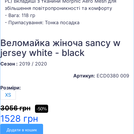
PL) Вкладиші з тканини Morphic Aero Mesh для
збільшення повітропроникності та комфорту
- Вага: 118 гр
- Припасування: Тонка посадка
Веломайка жіноча sancy w
jersey white - black
Сезон :
2019 / 2020
Артикул:
ECD0380 009
Розміри:
XS
3056 грн
-50%
1528 грн
Додати в кошик