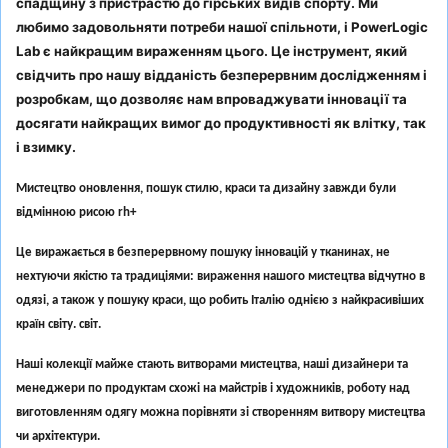
спадщину з пристрастю до гірських видів спорту. Ми
любимо задовольняти потреби нашої спільноти, і PowerLogic
Lab є найкращим вираженням цього. Це інструмент, який
свідчить про нашу відданість безперервним дослідженням і
розробкам, що дозволяє нам впроваджувати інновації та
досягати найкращих вимог до продуктивності як влітку, так
і взимку.
Мистецтво оновлення, пошук стилю, краси та дизайну завжди були
відмінною рисою rh+
Це виражається в безперервному пошуку інновацій у тканинах, не
нехтуючи якістю та традиціями: вираження нашого мистецтва відчутно в
одязі, а також у пошуку краси, що робить Італію однією з найкрасивіших
країн світу. світ.
Наші колекції майже стають витворами мистецтва, наші дизайнери та
менеджери по продуктам схожі на майстрів і художників, роботу над
виготовленням одягу можна порівняти зі створенням витвору мистецтва
чи архітектури.