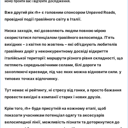
йому пройти вас і відчуйте дослідження.
Вже другий рік rh+ є головним спонсором Unpaved Roads,
провідної події гравійного світу в Італії.
Низка заходів, які дозволяють людям повною мірою
скористатися потенціалом гравійного велосипеда. П’ять
вихідних – з квітня по жовтень – які об’єднують любителів
гравійних доріг у неконкурентному досвіді відкриття
італійської території: маршрути різного рівня складності, що
петляють середньовічними селами, білі дороги та
захоплюючі краєвиди, під час яких можна відновити сили. у
типових точках відпочинку.
Тут немає ні рейтингу, ні стресу від гонки, а просто бажання
провести вихідні в компанії старих і нових друзів.
Крім того, rh+ буде присутній на кожному етапі, щоб
показати учасникам потенціал одягу та аксесуарів
велосипедної лінії, можливість пізнати та доторкнутися до