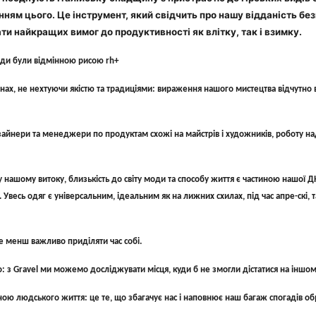
нням цього. Це інструмент, який свідчить про нашу відданість б
ти найкращих вимог до продуктивності як влітку, так і взимку.
жди були відмінною рисою rh+
ах, не нехтуючи якістю та традиціями: вираження нашого мистецтва відчутно в 
зайнери та менеджери по продуктам схожі на майстрів і художників, роботу н
ашому витоку, близькість до світу моди та способу життя є частиною нашої ДН
сь одяг є універсальним, ідеальним як на лижних схилах, під час апре-скі, так
не менш важливо приділяти час собі.
 з Gravel ми можемо досліджувати місця, куди б не змогли дістатися на іншом
ною людського життя: це те, що збагачує нас і наповнює наш багаж спогадів о