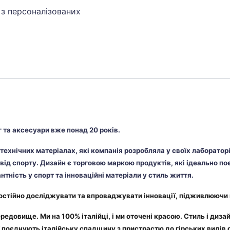
 з персоналізованих
 та аксесуари вже понад 20 років.
в технічних матеріалах, які компанія розробляла у своїх лаборато
свід спорту. Дизайн є торговою маркою продуктів, які ідеально по
антність у спорт та інноваційні матеріали у стиль життя.
постійно досліджувати та впроваджувати інновації, підживлюючи 
редовище. Ми на 100% італійці, і ми оточені красою. Стиль і диза
ії поєднують італійську спадщину з пристрастю до гірських видів