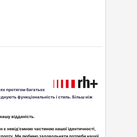
ріях протягом багатьох
єднують функціональність і стиль. Більш ніж
нашу відданість.
йн є невід'ємною частиною нашої ідентичності,
 спорту. Ми любимо задовольняти потреби нашої