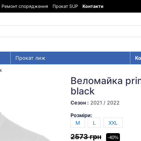
Ремонт спорядження
Прокат SUP
Контакти
Прокат лиж
Ко
k
Веломайка prim
black
Сезон :
2021 / 2022
Розміри:
M
L
XXL
2573 грн
-40%