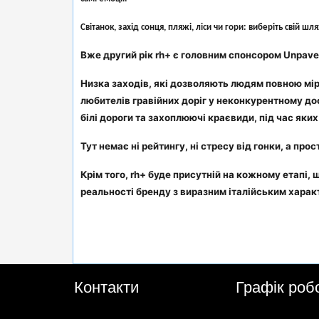
Світанок, захід сонця, пляжі, ліси чи гори: виберіть свій ш
Вже другий рік rh+ є головним спонсором Unpaved R
Низка заходів, які дозволяють людям повною міро
любителів гравійних доріг у неконкурентному дос
білі дороги та захоплюючі краєвиди, під час яки
Тут немає ні рейтингу, ні стресу від гонки, а про
Крім того, rh+ буде присутній на кожному етапі,
реальності бренду з виразним італійським харак
Контакти
Графік роб