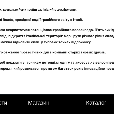
лях, дозвольте йому пройти вас і відчуйте дослідження.
oads, провідної події гравійного світу в Італії.
ю скористатися потенціалом гравійного велосипеда. П’ять вихідни
віді відкриття італійської території: маршрути різного рівня ск
х можна відновити сили. у типових точках відпочинку.
сто бажання провести вихідні в компанії старих і нових друзів.
 щоб показати учасникам потенціал одягу та аксесуарів велосипедн
тером, який розвивався протягом багатьох років інноваційне поєд
оти
Магазин
Каталог