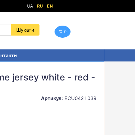
UA
RU
EN
0
нтакти
e jersey white - red -
Артикул:
ECU0421 039