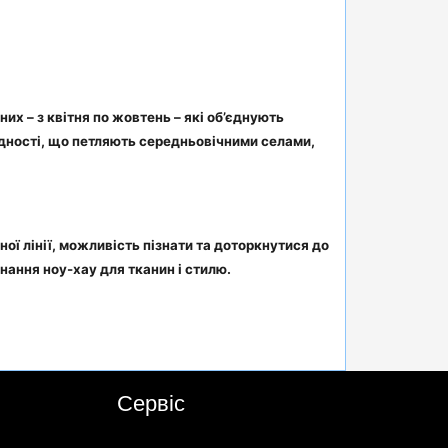
х – з квітня по жовтень – які об’єднують
ладності, що петляють середньовічними селами,
ої лінії, можливість пізнати та доторкнутися до
нання ноу-хау для тканин і стилю.
Сервіс