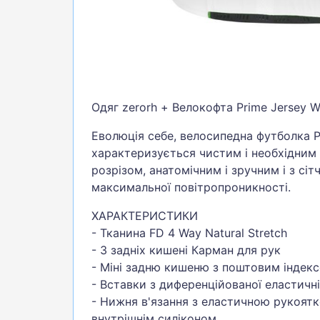
Одяг zerorh + Велокофта Prime Jersey Wh
Еволюція себе, велосипедна футболка 
характеризується чистим і необхідним
розрізом, анатомічним і зручним і з сі
максимальної повітропроникності.
ХАРАКТЕРИСТИКИ
- Тканина FD 4 Way Natural Stretch
- 3 задніх кишені Карман для рук
- Міні задню кишеню з поштовим індекс
- Вставки з диференційованої еластичн
- Нижня в'язання з еластичною рукоятко
внутрішнім силіконом