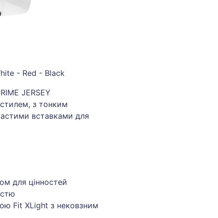
ite - Red - Black
PRIME JERSEY
 стилем, з тонким
тчастими вставками для
ом для цінностей
істю
ю Fit XLight з нековзним