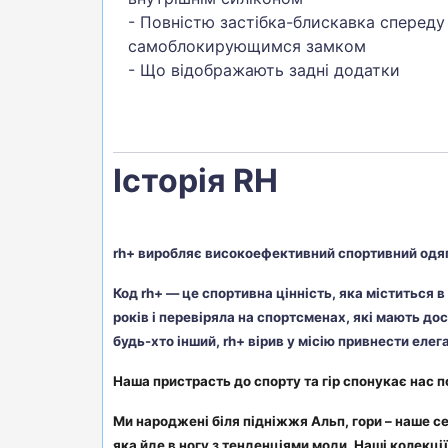
- Повністю застібка-блискавка спереду
самоблокирующимся замком
- Що відображають задні додатки
Історія RH
rh+ виробляє високоефективний спортивний одяг
Код rh+ — це спортивна цінність, яка міститься 
років і перевіряла на спортсменах, які мають до
будь-хто інший, rh+ вірив у місію привнести елег
Наша пристрасть до спорту та гір спонукає нас 
Ми народжені біля підніжжя Альп, гори – наше се
яка йде в ногу з тенденціями моди. Наші колекц