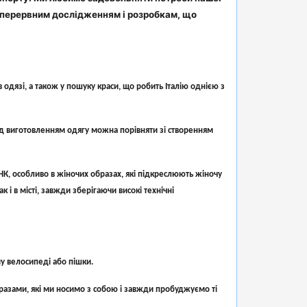
езперервним дослідженням і розробкам, що
одязі, а також у пошуку краси, що робить Італію однією з
ад виготовленням одягу можна порівняти зі створенням
К, особливо в жіночих образах, які підкреслюють жіночу
 і в місті, завжди зберігаючи високі технічні
у велосипеді або пішки.
бразами, які ми носимо з собою і завжди пробуджуємо ті