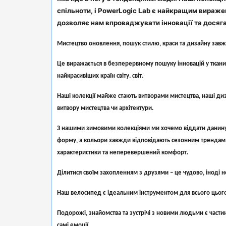
спільноти, і PowerLogic Lab є найкращим вираже
дозволяє нам впроваджувати інновації та досяга
Мистецтво оновлення, пошук стилю, краси та дизайну зав
Це виражається в безперервному пошуку інновацій у тканин
найкрасивіших країн світу. світ.
Наші колекції майже стають витворами мистецтва, наші ди
витвору мистецтва чи архітектури.
З нашими зимовими колекціями ми хочемо віддати данину н
форму, а кольори завжди відповідають сезонним трендам. Уве
характеристики та неперевершений комфорт.
Ділитися своїм захопленням з друзями – це чудово, іноді 
Наш велосипед є ідеальним інструментом для всього цього:
Подорожі, знайомства та зустрічі з новими людьми є части
самі емоції.