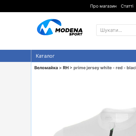
Про магазин
Статті
Каталог
Знижки
Веломайка
>
RH
> prime jersey white - red - blac
ГІРСЬКІ ЛИЖІ
СНОУБОРДИ
ОДЯГ
ВЗУТТЯ
СУМКИ
ШОЛОМИ, ЗАХИСТ, ОКУЛЯРИ