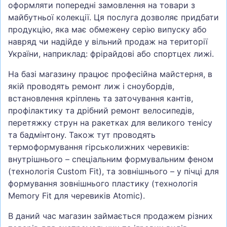
оформляти попередні замовлення на товари з
майбутньої колекції. Ця послуга дозволяє придбати
продукцію, яка має обмежену серію випуску або
навряд чи надійде у вільний продаж на території
України, наприклад: фрірайдові або спортцех лижі.
На базі магазину працює професійна майстерня, в
якій проводять ремонт лиж і сноубордів,
встановлення кріплень та заточування кантів,
профілактику та дрібний ремонт велосипедів,
перетяжку струн на ракетках для великого тенісу
та бадмінтону. Також тут проводять
термоформування гірськолижних черевиків:
внутрішнього – спеціальним формувальним феном
(технологія Custom Fit), та зовнішнього – у пічці для
формування зовнішнього пластику (технологія
Memory Fit для черевиків Atomic).
В даний час магазин займається продажем різних