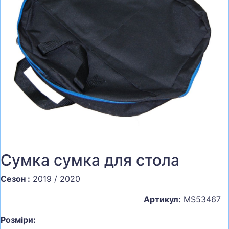
СУМКИ
ШОЛОМИ, ЗАХИСТ, ОКУЛЯРИ
БІГ, ФІТНЕС, М'ЯЧІ
ВЕЛОСИПЕДИ
САМОКАТИ
ТЕНІС, БАДМІНТОН
ВОДНІ ВИДИ СПОРТУ
ТУРИЗМ
Сумка сумка для стола
Сезон :
2019 / 2020
Артикул:
MS53467
Розміри: