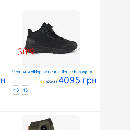
30%
w
Черевики viking stride mid fleece boa wp m
рн
4095 грн
ціна
5850
43
46