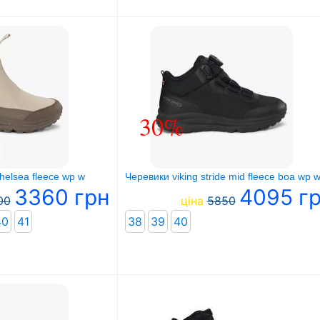
30%
chelsea fleece wp w
Черевики viking stride mid fleece boa wp 
3360 грн
4095 г
00
ціна
5850
40
41
38
39
40