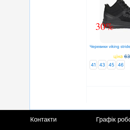
30%
Черевики viking stri
ціна
63
41
43
45
46
Контакти
Графік роб