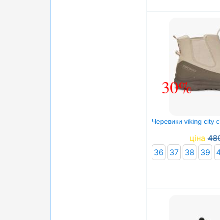
30%
Черевики viking city 
ціна
48
36
37
38
39