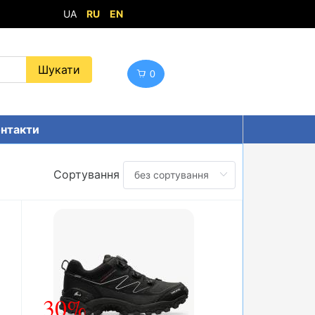
UA
RU
EN
0
нтакти
Сортування
30%