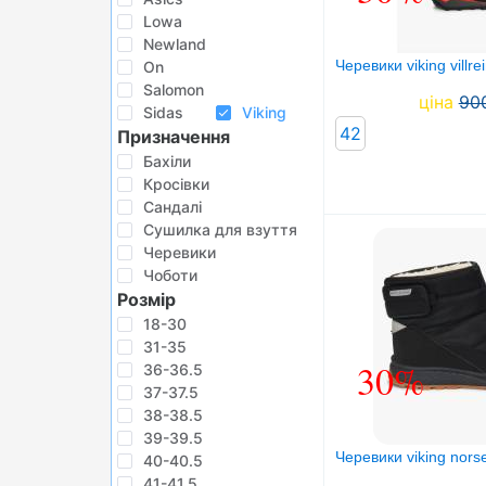
БІГ, ФІТНЕС, М'ЯЧІ
Lowa
Newland
ВЕЛОСИПЕДИ
Черевики viking villre
On
Salomon
САМОКАТИ
ціна
90
Sidas
Viking
ТЕНІС, БАДМІНТОН
42
Призначення
Бахіли
ВОДНІ ВИДИ СПОРТУ
Кросівки
Сандалі
ТУРИЗМ
Сушилка для взуття
Черевики
Чоботи
Розмір
18-30
31-35
30%
36-36.5
37-37.5
38-38.5
39-39.5
Черевики viking nors
40-40.5
41-41.5