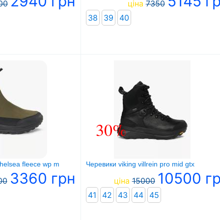
2940 грн
5145 г
00
ціна
7350
38
39
40
30%
chelsea fleece wp m
Черевики viking villrein pro mid gtx
3360 грн
10500 г
00
ціна
15000
41
42
43
44
45