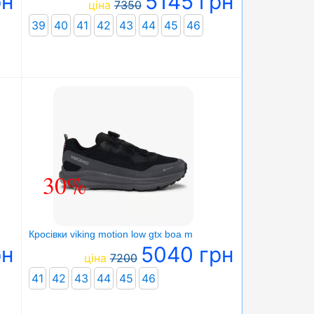
рн
5145 грн
ціна
7350
39
40
41
42
43
44
45
46
30%
Кросівки viking motion low gtx boa m
рн
5040 грн
ціна
7200
41
42
43
44
45
46