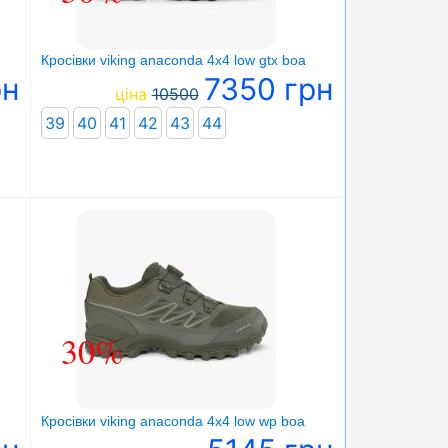
Кросівки viking anaconda 4x4 low gtx boa
рн
7350 грн
ціна
10500
39
40
41
42
43
44
30%
Кросівки viking anaconda 4x4 low wp boa