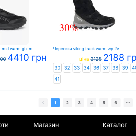
30%
de mid warm gtx m
Черевики viking track warm wp 2v
4410 грн
2188 г
00
ціна
3125
30
32
33
34
36
37
38
39
4
41
1
2
3
4
5
6
оти
Магазин
Каталог