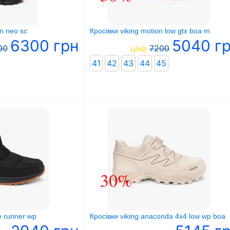
in neo sc
Кросівки viking motion low gtx boa m
6300 грн
5040 г
00
ціна
7200
41
42
43
44
45
30%
e runner wp
Кросівки viking anaconda 4x4 low wp boa