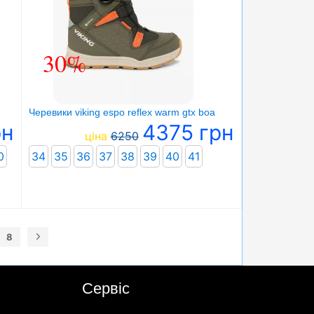
30%
Черевики viking espo reflex warm gtx boa
рн
4375 грн
ціна
6250
0
34
35
36
37
38
39
40
41
8
Сервіс